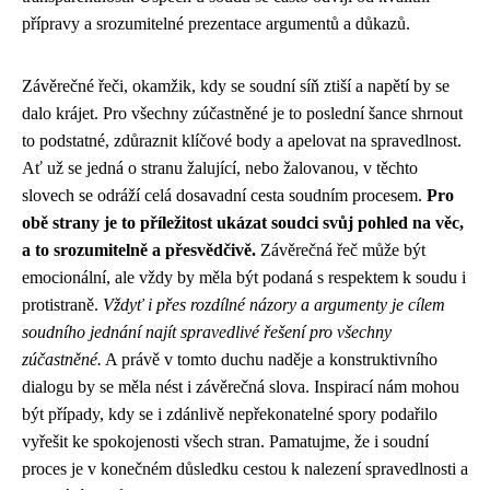
přípravy a srozumitelné prezentace argumentů a důkazů.
Závěrečné řeči, okamžik, kdy se soudní síň ztiší a napětí by se
dalo krájet. Pro všechny zúčastněné je to poslední šance shrnout
to podstatné, zdůraznit klíčové body a apelovat na spravedlnost.
Ať už se jedná o stranu žalující, nebo žalovanou, v těchto
slovech se odráží celá dosavadní cesta soudním procesem.
Pro
obě strany je to příležitost ukázat soudci svůj pohled na věc,
a to srozumitelně a přesvědčivě.
Závěrečná řeč může být
emocionální, ale vždy by měla být podaná s respektem k soudu i
protistraně.
Vždyť i přes rozdílné názory a argumenty je cílem
soudního jednání najít spravedlivé řešení pro všechny
zúčastněné.
A právě v tomto duchu naděje a konstruktivního
dialogu by se měla nést i závěrečná slova. Inspirací nám mohou
být případy, kdy se i zdánlivě nepřekonatelné spory podařilo
vyřešit ke spokojenosti všech stran. Pamatujme, že i soudní
proces je v konečném důsledku cestou k nalezení spravedlnosti a