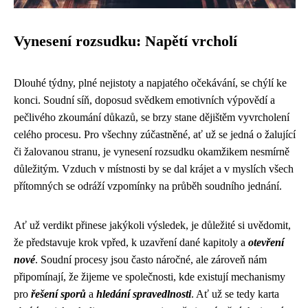
Vynesení rozsudku: Napětí vrcholí
Dlouhé týdny, plné nejistoty a napjatého očekávání, se chýlí ke
konci. Soudní síň, doposud svědkem emotivních výpovědí a
pečlivého zkoumání důkazů, se brzy stane dějištěm vyvrcholení
celého procesu. Pro všechny zúčastněné, ať už se jedná o žalující
či žalovanou stranu, je vynesení rozsudku okamžikem nesmírně
důležitým. Vzduch v místnosti by se dal krájet a v myslích všech
přítomných se odráží vzpomínky na průběh soudního jednání.
Ať už verdikt přinese jakýkoli výsledek, je důležité si uvědomit,
že představuje krok vpřed, k uzavření dané kapitoly a
otevření
nové
. Soudní procesy jsou často náročné, ale zároveň nám
připomínají, že žijeme ve společnosti, kde existují mechanismy
pro
řešení sporů
a
hledání spravedlnosti
. Ať už se tedy karta