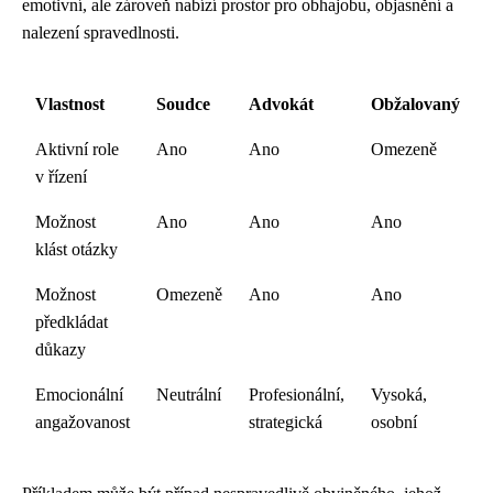
emotivní, ale zároveň nabízí prostor pro obhajobu, objasnění a
nalezení spravedlnosti.
Vlastnost
Soudce
Advokát
Obžalovaný
Aktivní role
Ano
Ano
Omezeně
v řízení
Možnost
Ano
Ano
Ano
klást otázky
Možnost
Omezeně
Ano
Ano
předkládat
důkazy
Emocionální
Neutrální
Profesionální,
Vysoká,
angažovanost
strategická
osobní