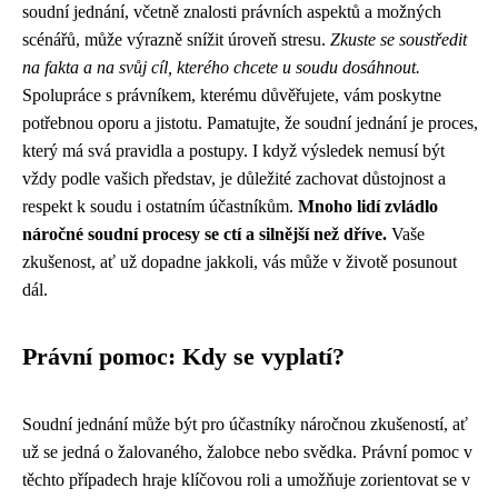
soudní jednání, včetně znalosti právních aspektů a možných
scénářů, může výrazně snížit úroveň stresu.
Zkuste se soustředit
na fakta a na svůj cíl, kterého chcete u soudu dosáhnout.
Spolupráce s právníkem, kterému důvěřujete, vám poskytne
potřebnou oporu a jistotu. Pamatujte, že soudní jednání je proces,
který má svá pravidla a postupy. I když výsledek nemusí být
vždy podle vašich představ, je důležité zachovat důstojnost a
respekt k soudu i ostatním účastníkům.
Mnoho lidí zvládlo
náročné soudní procesy se ctí a silnější než dříve.
Vaše
zkušenost, ať už dopadne jakkoli, vás může v životě posunout
dál.
Právní pomoc: Kdy se vyplatí?
Soudní jednání může být pro účastníky náročnou zkušeností, ať
už se jedná o žalovaného, žalobce nebo svědka. Právní pomoc v
těchto případech hraje klíčovou roli a umožňuje zorientovat se v