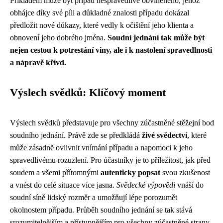
Příkladem může být případ nespravedlivě obviněného, jehož
obhájce díky své píli a důkladné znalosti případu dokázal
předložit nové důkazy, které vedly k očištění jeho klienta a
obnovení jeho dobrého jména.
Soudní jednání tak může být
nejen cestou k potrestání viny, ale i k nastolení spravedlnosti
a nápravě křivd.
Výslech svědků: Klíčový moment
Výslech svědků představuje pro všechny zúčastněné stěžejní bod
soudního jednání. Právě zde se předkládá
živé svědectví
, které
může zásadně ovlivnit vnímání případu a napomoci k jeho
spravedlivému rozuzlení. Pro účastníky je to příležitost, jak před
soudem a všemi přítomnými
autenticky popsat
svou zkušenost
a vnést do celé situace více jasna.
Svědecké výpovědi
vnáší do
soudní síně lidský rozměr a umožňují lépe porozumět
okolnostem případu. Průběh soudního jednání se tak stává
srozumitelnějším a přístupnějším pro všechny zúčastněné strany.