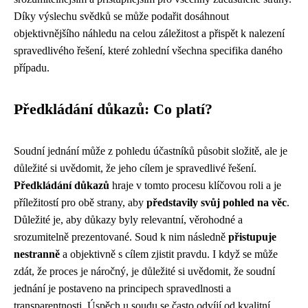
Díky výslechu svědků se může podařit dosáhnout
objektivnějšího náhledu na celou záležitost a přispět k nalezení
spravedlivého řešení, které zohlední všechna specifika daného
případu.
Předkládání důkazů: Co platí?
Soudní jednání může z pohledu účastníků působit složitě, ale je
důležité si uvědomit, že jeho cílem je spravedlivé řešení.
Předkládání důkazů
hraje v tomto procesu klíčovou roli a je
příležitostí pro obě strany, aby
představily svůj pohled na věc
.
Důležité je, aby důkazy byly relevantní, věrohodné a
srozumitelně prezentované. Soud k nim následně
přistupuje
nestranně
a objektivně s cílem zjistit pravdu. I když se může
zdát, že proces je náročný, je důležité si uvědomit, že soudní
jednání je postaveno na principech spravedlnosti a
transparentnosti. Úspěch u soudu se často odvíjí od kvalitní