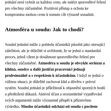
jednání není vyhrát za každou cenu, ale nalézt spravedlivé řešení
pro všechny zúčastněné. Pozitivní přístup a ochota ke
kompromisu mohou cestu k tomuto cíli výrazně usnadnit.
Atmosféra u soudu: Jak to chodí?
Soudní jednání může z pohledu účastníků působit jako stresující
záležitost, ale je důležité si uvědomit, že se jedná o standardní
proces, jehož cílem je dosáhnout spravedlivého řešení pro
všechny zúčastněné.
Atmosféra u soudu je obvykle seriózní a
klidná, soudce a další justiční pracovníci jednají
profesionálně a s respektem k účastníkům.
I když se jedná o
vážnou situaci, je důležité zachovat klid a důvěru v právní
systém. Soudní jednání je příležitostí k objasnění sporných bodů
a předložení důkazů. Aktivní účast a srozumitelné vyjadřování
svých argumentů může významně přispět k příznivému
výsledku.
Mnoho účastníků odchází od soudu s pocitem