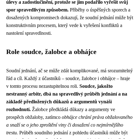
úlevy a zadostiučinění, protože se jim podařilo vyřešit svůj
spor spravedlivým způsobem.
Příběhy o úspěšných sporech a
dosažených kompromisech dokazují, že soudní jednání může být
konstruktivním procesem, který vede k vyřešení konfliktů a
nastolení spravedlnosti.
Role soudce, žalobce a obhájce
Soudní jednání, ač se může zdát komplikované, má srozumitelný
řád a cíl. Každý z účastníků – soudce, žalobce i obhájce – hraje
v tomto procesu nezastupitelnou roli.
Soudce, jakožto
nestranný arbitr, dbá na spravedlivý průběh jednání a na
základě předložených důkazů a argumentů vynáší
rozhodnutí.
Žalobce předkládá důkazy a argumenty ve
prospěch obžaloby, zatímco
obhájce chrání práva obžalovaného
a snaží se o jeho zproštění viny či dosažení co nejmírnějšího
trestu.
Průběh soudního jednání z pohledu účastníků může být