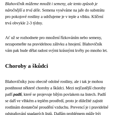
Blahovičník můžeme množit i semeny, ale tento způsob je
náročnější a trvá déle
. Semena vyséváme na jaře do substrátu
pro pokojové rostliny a udržujeme je v teple a vlhku. Klíčení
trvá obvykle 2-3 týdny.
Ať už se rozhodnete pro množení řízkováním nebo semeny,
nezapomeňte na pravidelnou zálivku a hnojení. Blahovičník
vám pak bude dělat radost svými krásnými květy po mnoho let.
Choroby a škůdci
Blahovičníky jsou obecně odolné rostliny, ale i tak je mohou
postihnout některé choroby a škůdci. Mezi nejčastější choroby
patří
padlí
, které se projevuje bílým povlakem na listech. Padlí
se daří ve vlhkém a teplém prostředí, proto je důležité zajistit
rostlinám dostatečné proudění vzduchu. Prevencí je i pravidelné
odstraňování spadaných listů. Dalším problémem může být