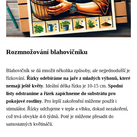
Rozmnožování blahovičníku
Blahovičník se dá množit několika způsoby, ale nejjednodušší je
řízkování.
Řízky odebíráme na jaře z mladých výhonů, které
nemají ještě květy
. Ideální délka řízku je 10-15 cm.
Spodní
listy odstraníme a řízek zapíchneme do substrátu pro
pokojové rostliny
. Pro lepší zakořenění můžeme použít i
stimulátor. Řízky udržujeme v teple a vlhku, dokud nezakoření,
což trvá obvykle 4-6 týdnů. Poté je můžeme přesadit do
samostatných květináčů.