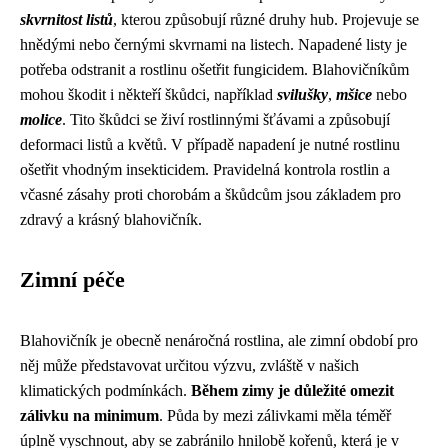
skvrnitost listů
, kterou způsobují různé druhy hub. Projevuje se
hnědými nebo černými skvrnami na listech. Napadené listy je
potřeba odstranit a rostlinu ošetřit fungicidem. Blahovičníkům
mohou škodit i někteří škůdci, například
svilušky
,
mšice
nebo
molice
. Tito škůdci se živí rostlinnými šťávami a způsobují
deformaci listů a květů. V případě napadení je nutné rostlinu
ošetřit vhodným insekticidem. Pravidelná kontrola rostlin a
včasné zásahy proti chorobám a škůdcům jsou základem pro
zdravý a krásný blahovičník.
Zimní péče
Blahovičník je obecně nenáročná rostlina, ale zimní období pro
něj může představovat určitou výzvu, zvláště v našich
klimatických podmínkách.
Během zimy je důležité omezit
zálivku na minimum
. Půda by mezi zálivkami měla téměř
úplně vyschnout, aby se zabránilo hnilobě kořenů, která je v