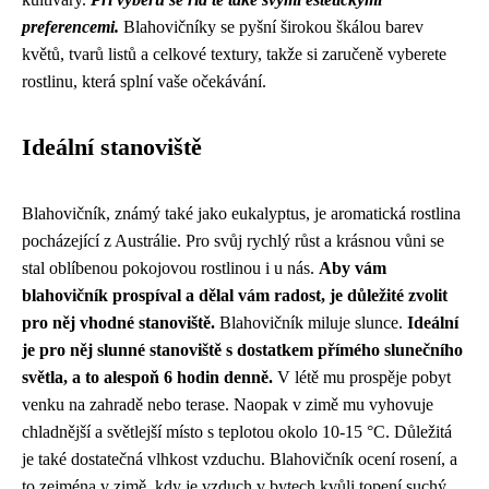
preferencemi.
Blahovičníky se pyšní širokou škálou barev
květů, tvarů listů a celkové textury, takže si zaručeně vyberete
rostlinu, která splní vaše očekávání.
Ideální stanoviště
Blahovičník, známý také jako eukalyptus, je aromatická rostlina
pocházející z Austrálie. Pro svůj rychlý růst a krásnou vůni se
stal oblíbenou pokojovou rostlinou i u nás.
Aby vám
blahovičník prospíval a dělal vám radost, je důležité zvolit
pro něj vhodné stanoviště.
Blahovičník miluje slunce.
Ideální
je pro něj slunné stanoviště s dostatkem přímého slunečního
světla, a to alespoň 6 hodin denně.
V létě mu prospěje pobyt
venku na zahradě nebo terase. Naopak v zimě mu vyhovuje
chladnější a světlejší místo s teplotou okolo 10-15 °C. Důležitá
je také dostatečná vlhkost vzduchu. Blahovičník ocení rosení, a
to zejména v zimě, kdy je vzduch v bytech kvůli topení suchý.