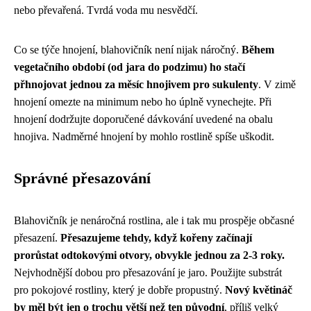
nebo převařená. Tvrdá voda mu nesvědčí.
Co se týče hnojení, blahovičník není nijak náročný.
Během
vegetačního období (od jara do podzimu) ho stačí
přhnojovat jednou za měsíc hnojivem pro sukulenty
. V zimě
hnojení omezte na minimum nebo ho úplně vynechejte. Při
hnojení dodržujte doporučené dávkování uvedené na obalu
hnojiva. Nadměrné hnojení by mohlo rostlině spíše uškodit.
Správné přesazování
Blahovičník je nenáročná rostlina, ale i tak mu prospěje občasné
přesazení.
Přesazujeme tehdy, když kořeny začínají
prorůstat odtokovými otvory, obvykle jednou za 2-3 roky.
Nejvhodnější dobou pro přesazování je jaro. Použijte substrát
pro pokojové rostliny, který je dobře propustný.
Nový květináč
by měl být jen o trochu větší než ten původní
, příliš velký