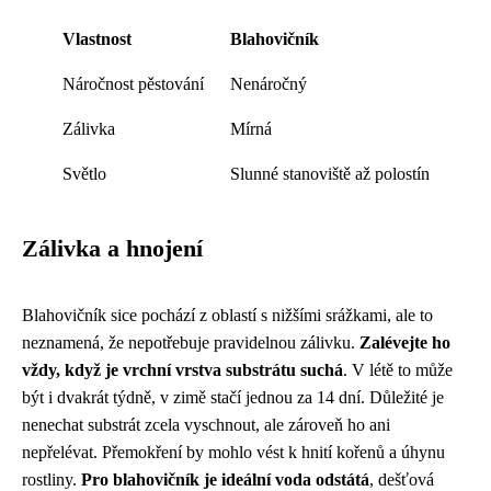
Vlastnost
Blahovičník
Náročnost pěstování
Nenáročný
Zálivka
Mírná
Světlo
Slunné stanoviště až polostín
Zálivka a hnojení
Blahovičník sice pochází z oblastí s nižšími srážkami, ale to
neznamená, že nepotřebuje pravidelnou zálivku.
Zalévejte ho
vždy, když je vrchní vrstva substrátu suchá
. V létě to může
být i dvakrát týdně, v zimě stačí jednou za 14 dní. Důležité je
nenechat substrát zcela vyschnout, ale zároveň ho ani
nepřelévat. Přemokření by mohlo vést k hnití kořenů a úhynu
rostliny.
Pro blahovičník je ideální voda odstátá
, dešťová