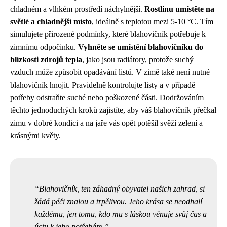
chladném a vlhkém prostředí náchylnější.
Rostlinu umístěte na
světlé a chladnější místo
, ideálně s teplotou mezi 5-10 °C. Tím
simulujete přirozené podmínky, které blahovičník potřebuje k
zimnímu odpočinku.
Vyhněte se umístění blahovičníku do
blízkosti zdrojů tepla
, jako jsou radiátory, protože suchý
vzduch může způsobit opadávání listů. V zimě také není nutné
blahovičník hnojit. Pravidelně kontrolujte listy a v případě
potřeby odstraňte suché nebo poškozené části. Dodržováním
těchto jednoduchých kroků zajistíte, aby váš blahovičník přečkal
zimu v dobré kondici a na jaře vás opět potěšil svěží zelení a
krásnými květy.
Blahovičník, ten záhadný obyvatel našich zahrad, si
žádá péči znalou a trpělivou. Jeho krása se neodhalí
každému, jen tomu, kdo mu s láskou věnuje svůj čas a
úctu k jeho potřebám.