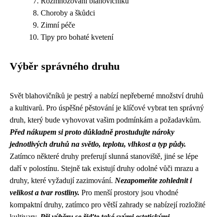
Rozmnožování blahovičníku
Choroby a škůdci
Zimní péče
Tipy pro bohaté kvetení
Výběr správného druhu
Svět blahovičníků je pestrý a nabízí nepřeberné množství druhů
a kultivarů. Pro úspěšné pěstování je klíčové vybrat ten správný
druh, který bude vyhovovat vašim podmínkám a požadavkům.
Před nákupem si proto důkladně prostudujte nároky
jednotlivých druhů na světlo, teplotu, vlhkost a typ půdy.
Zatímco některé druhy preferují slunná stanoviště, jiné se lépe
daří v polostínu. Stejně tak existují druhy odolné vůči mrazu a
druhy, které vyžadují zazimování.
Nezapomeňte zohlednit i
velikost a tvar rostliny.
Pro menší prostory jsou vhodné
kompaktní druhy, zatímco pro větší zahrady se nabízejí rozložité
kultivary.
Při výběru se řiďte také svými estetickými