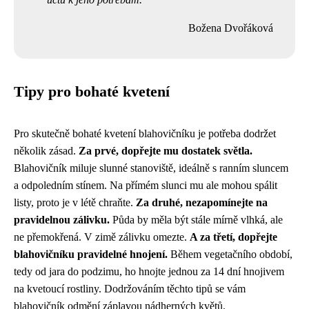
Božena Dvořáková
Tipy pro bohaté kvetení
Pro skutečně bohaté kvetení blahovičníku je potřeba dodržet
několik zásad.
Za prvé, dopřejte mu dostatek světla.
Blahovičník miluje slunné stanoviště, ideálně s ranním sluncem
a odpoledním stínem. Na přímém slunci mu ale mohou spálit
listy, proto je v létě chraňte.
Za druhé, nezapomínejte na
pravidelnou zálivku.
Půda by měla být stále mírně vlhká, ale
ne přemokřená. V zimě zálivku omezte.
A za třetí, dopřejte
blahovičníku pravidelné hnojení.
Během vegetačního období,
tedy od jara do podzimu, ho hnojte jednou za 14 dní hnojivem
na kvetoucí rostliny. Dodržováním těchto tipů se vám
blahovičník odmění záplavou nádherných květů.