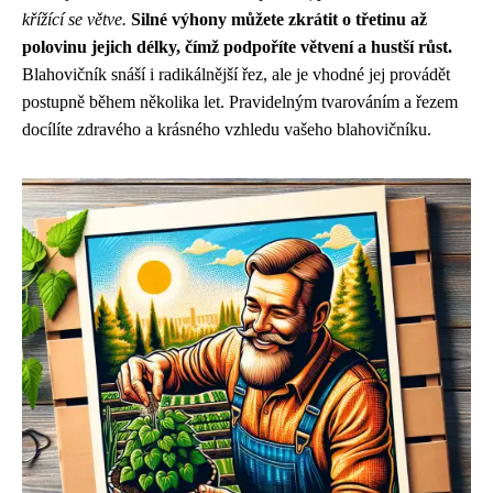
křížící se větve.
Silné výhony můžete zkrátit o třetinu až
polovinu jejich délky, čímž podpoříte větvení a hustší růst.
Blahovičník snáší i radikálnější řez, ale je vhodné jej provádět
postupně během několika let. Pravidelným tvarováním a řezem
docílíte zdravého a krásného vzhledu vašeho blahovičníku.