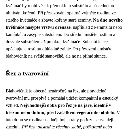
květináč by mohl vést k přemokření substrátu a následnému
uhnívání kořenů. Při přesazování opatrně vyjměte rostlinu ze
starého květináče a zbavte kořeny staré zeminy.
Na dno nového
květináče nasypte vrstvu drenáže
, například z keramzitu nebo
kamínků, a zasypte substrátem. Do středu umístěte rostlinu a
dosypte substrátem až po okraj květináče. Substrát lehce
upěchujte a rostlinu důkladně zalijte. Po přesazení umístěte
blahovičník na světlé stanoviště, ale ne na přímé slunce.
Řez a tvarování
Blahovičník je obecně nenáročný na řez, ale pravidelné
tvarování mu prospívá a pomáhá udržet kompaktní a estetický
vzhled.
Nejvhodnější doba pro řez je na jaře, ideálně v
březnu nebo dubnu, před začátkem vegetačního období.
V
tuto dobu se rostlina snadněji hojí a rány po řezu se rychleji
zacelují.
Při řezu odstraňte všechny slabé, poškozené nebo