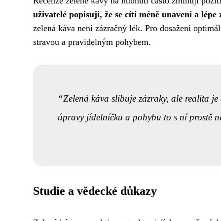
Recenze zelené kávy na hubnutí často zmiňují pozit
uživatelé popisují, že se cítí méně unavení a lépe
zelená káva není zázračný lék. Pro dosažení optimál
stravou a pravidelným pohybem.
Zelená káva slibuje zázraky, ale realita je 
úpravy jídelníčku a pohybu to s ní prostě n
Studie a vědecké důkazy