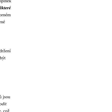
doplněk
ěkteré
borném
ené
držení
být
ů jsou
odit
, což