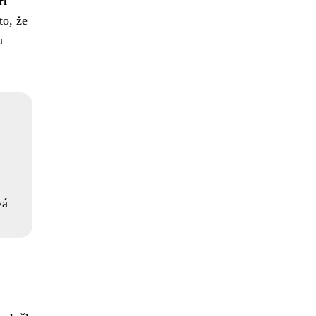
ří
to, že
u
vá