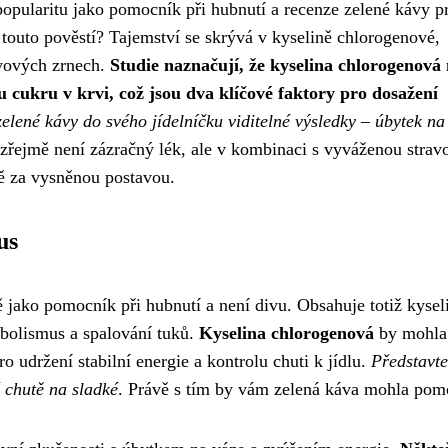
popularitu jako pomocník při hubnutí a recenze zelené kávy p
a touto pověstí? Tajemství se skrývá v kyselině chlorogenové,
ávových zrnech.
Studie naznačují, že kyselina chlorogenová
cukru v krvi, což jsou dva klíčové faktory pro dosažení
lené kávy do svého jídelníčku viditelné výsledky – úbytek na
řejmě není zázračný lék, ale v kombinaci s vyváženou strav
ě za vysněnou postavou.
us
ě jako pomocník při hubnutí a není divu. Obsahuje totiž kysel
abolismus a spalování tuků.
Kyselina chlorogenová
by mohla 
ro udržení stabilní energie a kontrolu chuti k jídlu.
Představte 
vé chutě na sladké
. Právě s tím by vám zelená káva mohla pom