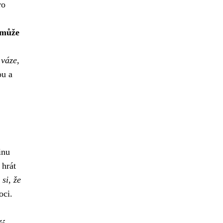
ro
 může
 váze,
ou a
inu
hrát
si, že
oci.