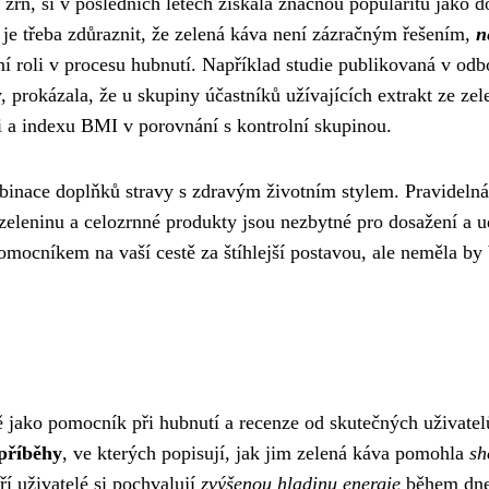
 zrn, si v posledních letech získala značnou popularitu jako 
iv je třeba zdůraznit, že zelená káva není zázračným řešením,
n
vní roli v procesu hubnutí. Například studie publikovaná v od
prokázala, že u skupiny účastníků užívajících extrakt ze zel
 a indexu BMI v porovnání s kontrolní skupinou.
mbinace doplňků stravy s zdravým životním stylem. Pravidelná
 zeleninu a celozrnné produkty jsou nezbytné pro dosažení a u
mocníkem na vaší cestě za štíhlejší postavou, ale neměla by 
ě jako pomocník při hubnutí a recenze od skutečných uživatel
příběhy
, ve kterých popisují, jak jim zelená káva pomohla
sh
í uživatelé si pochvalují
zvýšenou hladinu energie
během dne