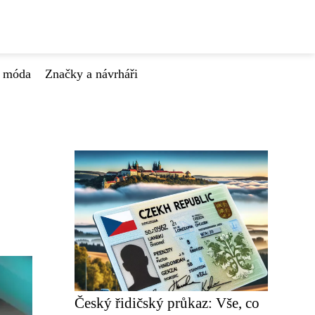
á móda
Značky a návrháři
Český řidičský průkaz: Vše, co