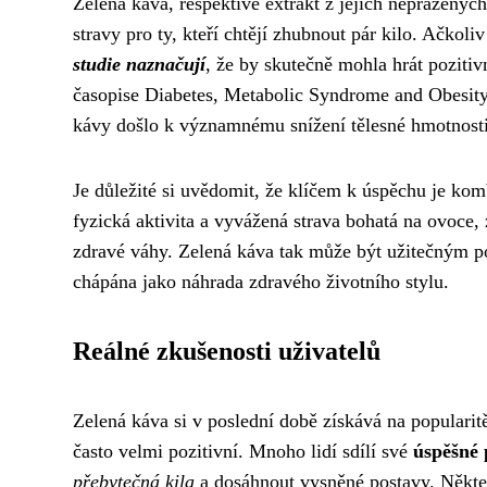
Zelená káva, respektive extrakt z jejích nepražených
stravy pro ty, kteří chtějí zhubnout pár kilo. Ačkol
studie naznačují
, že by skutečně mohla hrát poziti
časopise Diabetes, Metabolic Syndrome and Obesity, 
kávy došlo k významnému snížení tělesné hmotnosti
Je důležité si uvědomit, že klíčem k úspěchu je ko
fyzická aktivita a vyvážená strava bohatá na ovoce,
zdravé váhy. Zelená káva tak může být užitečným po
chápána jako náhrada zdravého životního stylu.
Reálné zkušenosti uživatelů
Zelená káva si v poslední době získává na popularit
často velmi pozitivní. Mnoho lidí sdílí své
úspěšné 
přebytečná kila
a dosáhnout vysněné postavy. Někteř