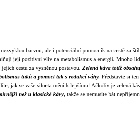
nezvyklou barvou, ale i potenciální pomocník na cestě za štíh
ňují její pozitivní vliv na metabolismus a energii. Mnoho lidí
t jejich cestu za vysněnou postavou.
Zelená káva totiž obsahu
bolismus tuků a pomoci tak s redukcí váhy.
Představte si ten
díte, jak se vaše silueta mění k lepšímu! Ačkoliv je zelená ká
mírnější než u klasické kávy
, takže se nemusíte bát nepříjem