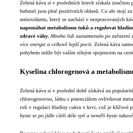
Zelená káva si v posledních letech získala značnou 
hubnutí jsou plné pozitivních ohlasů. Co ale stojí z
antioxidantu, který se nachází v nezpracovaných k
napomáhat metabolismu tuků a regulovat hladinu 
zdravé váhy.
Mnoho lidí zaznamenalo po zařazení ze
více energie a celkově lepší pocit.
Zelená káva samoz
pohybem může být vaším silným spojencem na cest
Kyselina chlorogenová a metabolism
Zelená káva si v poslední době získává na popularit
chlorogenovou, látku s potenciálem ovlivňovat met
roli v regulaci hladiny cukru v krvi, což je klíčové p
byste se po jídle cítili déle sytí a neměli byste tako