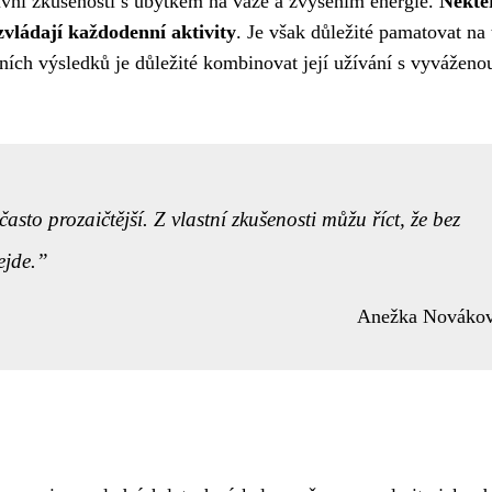
ivní zkušenosti s úbytkem na váze a zvýšením energie.
Někte
 zvládají každodenní aktivity
. Je však důležité pamatovat na 
ních výsledků je důležité kombinovat její užívání s vyváženo
často prozaičtější. Z vlastní zkušenosti můžu říct, že bez
ejde.
Anežka Nováko