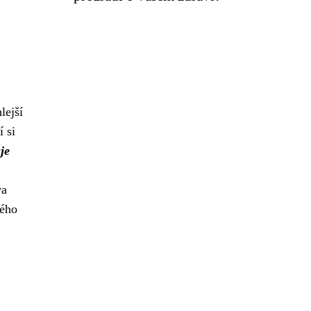
lejší
 si
je
va
ného