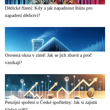
Dědické řízení: Kdy a jak napadnout lhůtu pro
napadení dědictví?
Orosená okna v zimě: Jak se jich zbavit a proč
vznikají?
Penzijní spoření u České spořitelny: Jak si zajistit
klidné stáří?