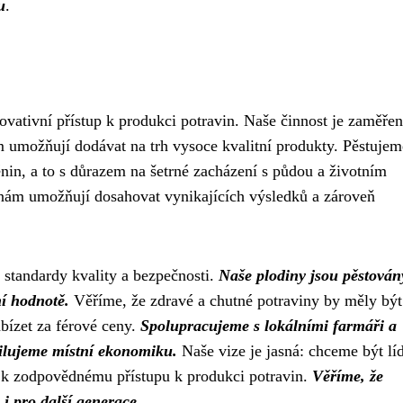
u
.
ovativní přístup k produkci potravin. Naše činnost je zaměře
m umožňují dodávat na trh vysoce kvalitní produkty. Pěstujem
těnin, a to s důrazem na šetrné zacházení s půdou a životním
 nám umožňují dosahovat vynikajících výsledků a zároveň
í standardy kvality a bezpečnosti.
Naše plodiny jsou pěstován
ní hodnotě.
Věříme, že zdravé a chutné potraviny by měly být
bízet za férové ceny.
Spolupracujeme s lokálními farmáři a
silujeme místní ekonomiku.
Naše vize je jasná: chceme být lí
ní k zodpovědnému přístupu k produkci potravin.
Věříme, že
i pro další generace.