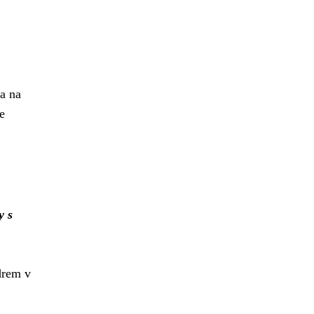
na na
e
y s
drem v