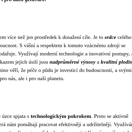
 více než jen prostředek k dosažení cíle. Je to
srdce
celého 
doucnost. S vášní a respektem k tomuto vzácnému zdroji se
dařuje. Využívají moderní technologie a inovativní postupy,
ůkazem jejich úsilí jsou
nadprůměrné výnosy
a
kvalitní plodi
omino věří, že péče o půdu je investicí do budoucnosti, a svými
o nás, ale i pro naši planetu.
 úzce spjata s
technologickým pokrokem
. Proto se aktivně
terá nám pomáhají pracovat efektivněji a udržitelněji. Využív