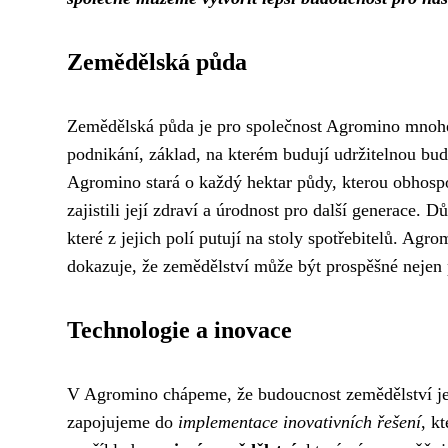
Zemědělská půda
Zemědělská půda je pro společnost Agromino mnohem
podnikání, základ, na kterém budují udržitelnou bu
Agromino stará o každý hektar půdy, kterou obhospo
zajistili její zdraví a úrodnost pro další generace. D
které z jejich polí putují na stoly spotřebitelů. Agr
dokazuje, že zemědělství může být prospěšné nejen pr
Technologie a inovace
V Agromino chápeme, že budoucnost zemědělství je
zapojujeme do
implementace inovativních řešení
, k