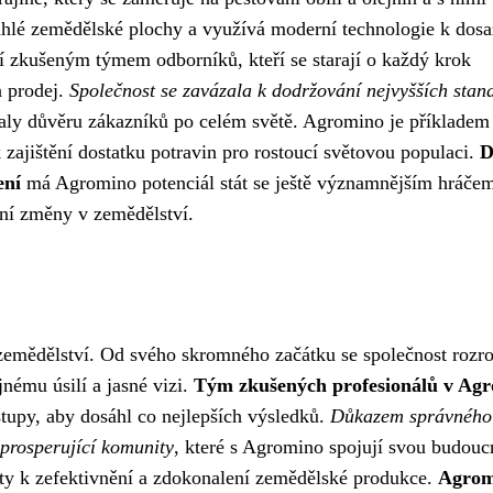
sáhlé zemědělské plochy a využívá moderní technologie k dosa
í zkušeným týmem odborníků, kteří se starají o každý krok
a prodej.
Společnost se zavázala k dodržování nejvyšších stan
skaly důvěru zákazníků po celém světě. Agromino je příkladem
zajištění dostatku potravin pro rostoucí světovou populaci.
D
ení
má Agromino potenciál stát se ještě významnějším hráče
ivní změny v zemědělství.
zemědělství. Od svého skromného začátku se společnost rozro
jnému úsilí a jasné vizi.
Tým zkušených profesionálů v Ag
stupy, aby dosáhl co nejlepších výsledků.
Důkazem správného
 prosperující komunity
, které s Agromino spojují svou budouc
sty k zefektivnění a zdokonalení zemědělské produkce.
Agrom