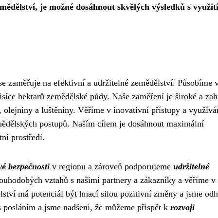
emědělství, je možné dosáhnout skvělých výsledků s využi
e zaměřuje na efektivní a udržitelné zemědělství. Působíme 
síce hektarů zemědělské půdy. Naše zaměření je široké a zah
, olejniny a luštěniny. Věříme v inovativní přístupy a využív
emědělských postupů. Naším cílem je dosáhnout maximální
ní prostředí.
vé bezpečnosti
v regionu a zároveň podporujeme
udržitelné
ouhodobých vztahů s našimi partnery a zákazníky a věříme v
lství má potenciál být hnací silou pozitivní změny a jsme od
ás posláním a jsme nadšeni, že můžeme přispět k
rozvoji