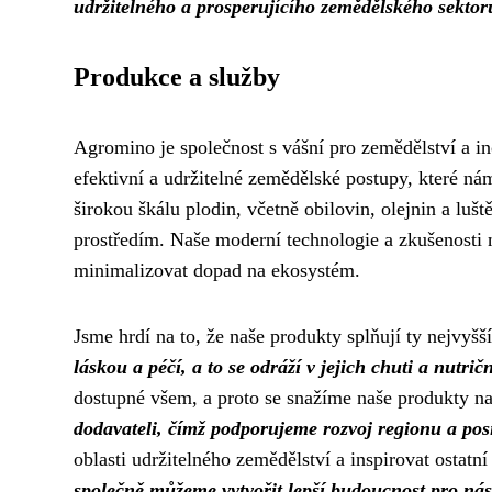
udržitelného a prosperujícího zemědělského sektor
Produkce a služby
Agromino je společnost s vášní pro zemědělství a in
efektivní a udržitelné zemědělské postupy, které ná
širokou škálu plodin, včetně obilovin, olejnin a luš
prostředím. Naše moderní technologie a zkušenosti
minimalizovat dopad na ekosystém.
Jsme hrdí na to, že naše produkty splňují ty nejvyšš
láskou a péčí, a to se odráží v jejich chuti a nutrič
dostupné všem, a proto se snažíme naše produkty na
dodavateli, čímž podporujeme rozvoj regionu a po
oblasti udržitelného zemědělství a inspirovat ostat
společně můžeme vytvořit lepší budoucnost pro nás 