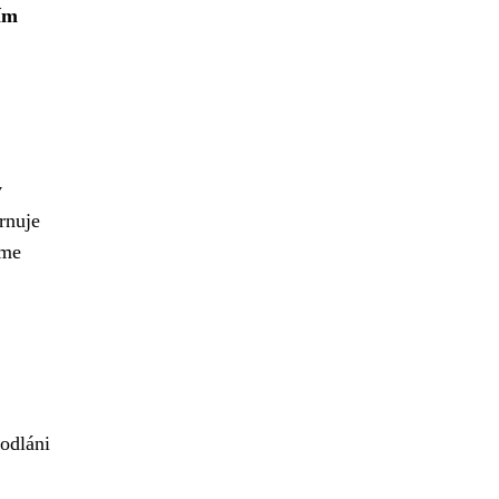
tím
v
rnuje
áme
hodláni