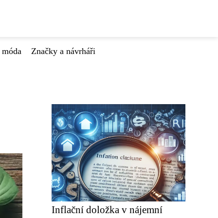
á móda
Značky a návrháři
Inflační doložka v nájemní