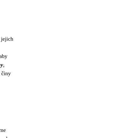
jejich
 aby
ny
,
 činy
áme