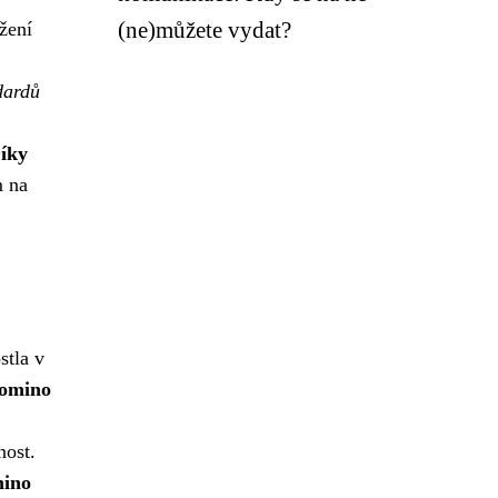
(ne)můžete vydat?
žení
dardů
íky
m na
stla v
romino
nost.
ino