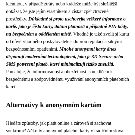
identitou, v případě ztráty nebo krádeže může být složitější
dokázat, že jste jejím vlastníkem a získat zpět ztracené
prostředky.
Důkladně si proto uschovejte veškeré informace o
kartě, jako je číslo karty, datum platnosti a případné PIN kódy,
na bezpečném a odděleném místě.
Vhodné je také zvolit si kartu
od důvěryhodného poskytovatele s dobrou reputací a silnými
bezpečnostními opatřeními.
Mnohé anonymní karty dnes
disponují moderními technologiemi, jako je 3D Secure nebo
SMS potvrzení plateb, které minimalizují riziko zneužití.
Pamatujte, že informovanost a obezřetnost jsou klíčem k
bezpečnému a zodpovědnému využívání anonymních platebních
karet.
Alternativy k anonymním kartám
Hledáte způsoby, jak platit online a zároveň si zachovat
soukromí? Ačkoliv anonymní platební karty v tradičním slova