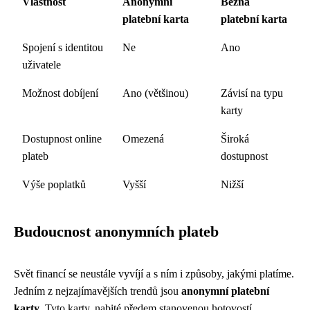
Vlastnost
Anonymní
Běžná
platební karta
platební karta
Spojení s identitou
Ne
Ano
uživatele
Možnost dobíjení
Ano (většinou)
Závisí na typu
karty
Dostupnost online
Omezená
Široká
plateb
dostupnost
Výše poplatků
Vyšší
Nižší
Budoucnost anonymních plateb
Svět financí se neustále vyvíjí a s ním i způsoby, jakými platíme.
Jedním z nejzajímavějších trendů jsou
anonymní platební
karty
. Tyto karty, nabité předem stanovenou hotovostí,