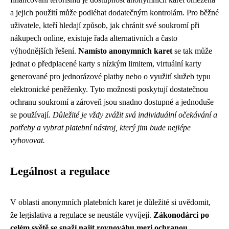
a jejich použití může podléhat dodatečným kontrolám. Pro běžné
uživatele, kteří hledají způsob, jak chránit své soukromí při
nákupech online, existuje řada alternativních a často
výhodnějších řešení.
Namísto anonymních karet
se tak může
jednat o předplacené karty s nízkým limitem, virtuální karty
generované pro jednorázové platby nebo o využití služeb typu
elektronické peněženky. Tyto možnosti poskytují dostatečnou
ochranu soukromí a zároveň jsou snadno dostupné a jednoduše
se používají.
Důležité je vždy zvážit svá individuální očekávání a
potřeby a vybrat platební nástroj, který jim bude nejlépe
vyhovovat.
Legálnost a regulace
V oblasti anonymních platebních karet je důležité si uvědomit,
že legislativa a regulace se neustále vyvíjejí.
Zákonodárci po
celém světě se snaží najít rovnováhu mezi ochranou