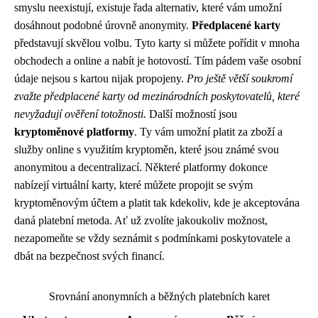
smyslu neexistují, existuje řada alternativ, které vám umožní
dosáhnout podobné úrovně anonymity.
Předplacené karty
představují skvělou volbu. Tyto karty si můžete pořídit v mnoha
obchodech a online a nabít je hotovostí. Tím pádem vaše osobní
údaje nejsou s kartou nijak propojeny.
Pro ještě větší soukromí
zvažte předplacené karty od mezinárodních poskytovatelů, které
nevyžadují ověření totožnosti.
Další možností jsou
kryptoměnové platformy
. Ty vám umožní platit za zboží a
služby online s využitím kryptoměn, které jsou známé svou
anonymitou a decentralizací. Některé platformy dokonce
nabízejí virtuální karty, které můžete propojit se svým
kryptoměnovým účtem a platit tak kdekoliv, kde je akceptována
daná platební metoda. Ať už zvolíte jakoukoliv možnost,
nezapomeňte se vždy seznámit s podmínkami poskytovatele a
dbát na bezpečnost svých financí.
Srovnání anonymních a běžných platebních karet