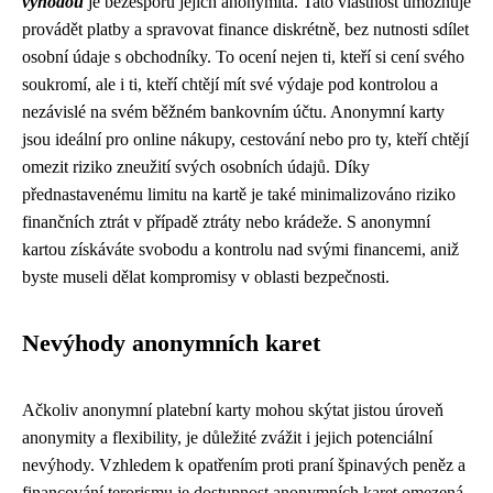
výhodou
je bezesporu jejich anonymita. Tato vlastnost umožňuje
provádět platby a spravovat finance diskrétně, bez nutnosti sdílet
osobní údaje s obchodníky. To ocení nejen ti, kteří si cení svého
soukromí, ale i ti, kteří chtějí mít své výdaje pod kontrolou a
nezávislé na svém běžném bankovním účtu. Anonymní karty
jsou ideální pro online nákupy, cestování nebo pro ty, kteří chtějí
omezit riziko zneužití svých osobních údajů. Díky
přednastavenému limitu na kartě je také minimalizováno riziko
finančních ztrát v případě ztráty nebo krádeže. S anonymní
kartou získáváte svobodu a kontrolu nad svými financemi, aniž
byste museli dělat kompromisy v oblasti bezpečnosti.
Nevýhody anonymních karet
Ačkoliv anonymní platební karty mohou skýtat jistou úroveň
anonymity a flexibility, je důležité zvážit i jejich potenciální
nevýhody. Vzhledem k opatřením proti praní špinavých peněz a
financování terorismu je dostupnost anonymních karet omezená