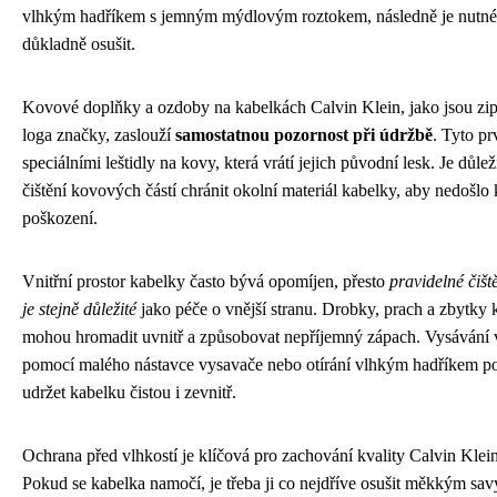
vlhkým hadříkem s jemným mýdlovým roztokem, následně je nutné
důkladně osušit.
Kovové doplňky a ozdoby na kabelkách Calvin Klein, jako jsou zip
loga značky, zaslouží
samostatnou pozornost při údržbě
. Tyto prv
speciálními leštidly na kovy, která vrátí jejich původní lesk. Je důleži
čištění kovových částí chránit okolní materiál kabelky, aby nedošlo 
poškození.
Vnitřní prostor kabelky často bývá opomíjen, přesto
pravidelné čišt
je stejně důležité
jako péče o vnější stranu. Drobky, prach a zbytky 
mohou hromadit uvnitř a způsobovat nepříjemný zápach. Vysávání 
pomocí malého nástavce vysavače nebo otírání vlhkým hadříkem 
udržet kabelku čistou i zevnitř.
Ochrana před vlhkostí je klíčová pro zachování kvality Calvin Klei
Pokud se kabelka namočí, je třeba ji co nejdříve osušit měkkým sa