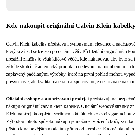
Kde nakoupit originální Calvin Klein kabelk
Calvin Klein kabelky představují synonymum elegance a nadčasov
který si získal srdce žen po celém světě. Při hledání originálních ko
prestižní značky je však klíčové vědět, kde nakupovat, aby bylo zaji
získáte skutečně autentický produkt a ne levnou napodobeninu. Trh
zaplavený padělanými výrobky, které na první pohled mohou vypad
přesvědčivě, ale kvalita materiálů a zpracování je nesrovnatelná s o
Oficiální e-shopy a autorizovaní prodejci
představují nejbezpečněj
nákupu originální calvin klein kabelky. Oficiální webové stránky z
Klein nabízejí kompletní sortiment aktuálních kolekcí s garancí prav
Výhodou tohoto způsobu nákupu je možnost vrácení zboží, záruka k
přístup k nejnovějším modelům přímo od výrobce. Kromě hlavního