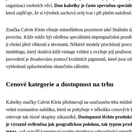
organizaci osobních věcí.
Dno kabelky je často zpevněno speciál
která zajišťuje, že si výrobek zachová svůj tvar i při plném naložení.
Značka Calvin Klein věnuje mimořádnou pozornost také finálním 
povrchu. Kůže může být ošetřena speciálními impregnačními prostř
ji chrání před vlhkostí a skvrnami. Některé modely procházejí proce
tumblingu, který dodává kůži vintage vzhled a zvyšuje její pružnos
provedení je dosahováno pomocí kvalitních pigmentů, které jsou od
vyblednutí způsobenému slunečním zářením.
Cenové kategorie a dostupnost na trhu
Kabelky značky Calvin Klein představují na současném trhu módn
velmi rozmanitou nabídku, která se pohybuje v několika cenových k
oslovuje tak různé skupiny zákazníků.
Dostupnost těchto produkt
je výrazně ovlivněna jak geografickou polohou, tak typem pro
místa
, což vytváří komplexní systém distribuce odpovídající presti