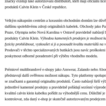
značky existují také autorizovaní distributoři, kteří mají oficiální lic
produktů Calvin Klein v České republice.
Velkým nákupním centrům a luxusním obchodním domům lze důvěř
dalšímu spolehlivému zdroji originálních kabelek. Obchody jako Pa
Praze, Olympia nebo Nová Karolina v Ostravě pravidelně nabízejí b
produkty Calvin Klein.
Výhodou kamenných prodejen je možnost k
fyzicky prohlédnout, vyzkoušet si ji a posoudit kvalitu materiálů na v
Prodavači v těchto specializovaných butikách jsou navíc proškolen
poskytnout odborné poradenství při výběru vhodného modelu.
Prémiové multibrandové e-shopy jako Answear, Zalando nebo Abo
představují další ověřenou možnost nákupu. Tyto platformy spolupr
se značkami a garantují originalitu produktů. Často nabízejí širší vý
jednotlivé kamenné prodejny a pravidelně pořádají sezónní výprodej
kvalitní calvin klein kabelku pořídit za výhodnější cenu. Důležité j
kontrolovat, zda daný e-shop je skutečně autorizovaným prodejcem