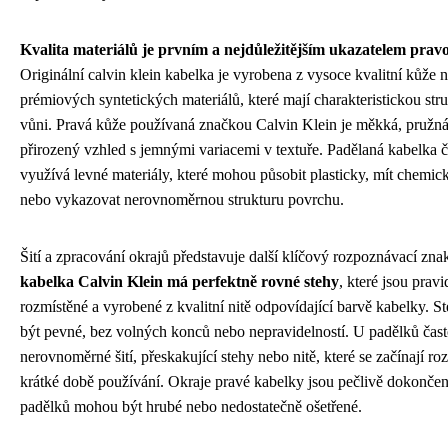
Kvalita materiálů je prvním a nejdůležitějším ukazatelem pravo
Originální calvin klein kabelka je vyrobena z vysoce kvalitní kůže 
prémiových syntetických materiálů, které mají charakteristickou stru
vůni. Pravá kůže používaná značkou Calvin Klein je měkká, pružn
přirozený vzhled s jemnými variacemi v textuře. Padělaná kabelka č
využívá levné materiály, které mohou působit plasticky, mít chemic
nebo vykazovat nerovnoměrnou strukturu povrchu.
Šití a zpracování okrajů představuje další klíčový rozpoznávací zna
kabelka Calvin Klein má perfektně rovné stehy
, které jsou pravi
rozmístěné a vyrobené z kvalitní nitě odpovídající barvě kabelky. S
být pevné, bez volných konců nebo nepravidelností. U padělků čas
nerovnoměrné šití, přeskakující stehy nebo nitě, které se začínají roz
krátké době používání. Okraje pravé kabelky jsou pečlivě dokončen
padělků mohou být hrubé nebo nedostatečně ošetřené.