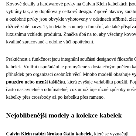
Kovové detaily a hardwarové prvky na Calvin Klein kabelkách jsou
vybrány tak, aby doplňovaly celkový design. Zipové hlavice, karab
a ozdobné prvky jsou obvykle vyhotoveny v odstínech stříbrné, zla
růžově zlaté barvy. Tyto detaily jsou nejen funkční, ale také přispíva
luxusnímu vzhledu produktu. Značka dbá na to, aby všechny kovové
kvalitně zpracované a odolné vůči opotřebení.
Praktičnost a funkčnost jsou integrální součástí designové filozofie
kabelek. Vnitřní uspořádání je promyšlené s dostatečným počtem k
přihrádek pro organizaci osobních věcí. Mnoho modelů obsahuje
v
pouzdro nebo menší taštičku
, která zvyšuje variabilitu použití. P
často nastavitelné a odnímatelné, což umožňuje různé způsoby noše
kabelky přes crossbody až po kabelku přes rameno.
Nejoblíbenější modely a kolekce kabelek
Calvin Klein nabízí širokou škálu kabelek
, které se vyznačují