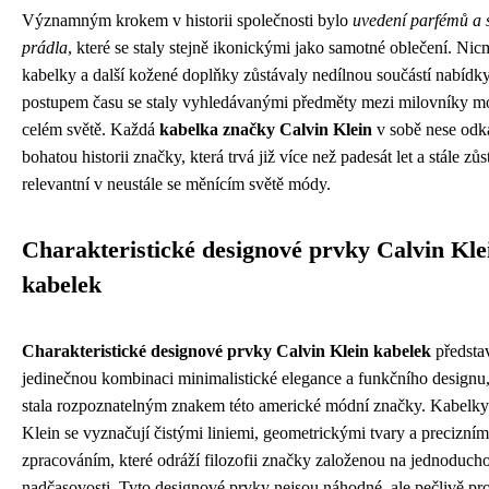
Významným krokem v historii společnosti bylo
uvedení parfémů a 
prádla
, které se staly stejně ikonickými jako samotné oblečení. Ni
kabelky a další kožené doplňky zůstávaly nedílnou součástí nabídk
postupem času se staly vyhledávanými předměty mezi milovníky m
celém světě. Každá
kabelka značky Calvin Klein
v sobě nese odk
bohatou historii značky, která trvá již více než padesát let a stále zů
relevantní v neustále se měnícím světě módy.
Charakteristické designové prvky Calvin Kle
kabelek
Charakteristické designové prvky Calvin Klein kabelek
předsta
jedinečnou kombinaci minimalistické elegance a funkčního designu,
stala rozpoznatelným znakem této americké módní značky. Kabelky
Klein se vyznačují čistými liniemi, geometrickými tvary a precizním
zpracováním, které odráží filozofii značky založenou na jednoducho
nadčasovosti. Tyto designové prvky nejsou náhodné, ale pečlivě p