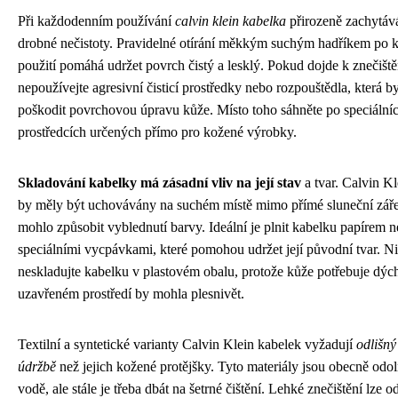
Při každodenním používání
calvin klein kabelka
přirozeně zachytáv
drobné nečistoty. Pravidelné otírání měkkým suchým hadříkem po
použití pomáhá udržet povrch čistý a lesklý. Pokud dojde k znečiště
nepoužívejte agresivní čisticí prostředky nebo rozpouštědla, která 
poškodit povrchovou úpravu kůže. Místo toho sáhněte po speciálních
prostředcích určených přímo pro kožené výrobky.
Skladování kabelky má zásadní vliv na její stav
a tvar. Calvin K
by měly být uchovávány na suchém místě mimo přímé sluneční zářen
mohlo způsobit vyblednutí barvy. Ideální je plnit kabelku papírem 
speciálními vycpávkami, které pomohou udržet její původní tvar. N
neskladujte kabelku v plastovém obalu, protože kůže potřebuje dých
uzavřeném prostředí by mohla plesnivět.
Textilní a syntetické varianty Calvin Klein kabelek vyžadují
odlišný
údržbě
než jejich kožené protějšky. Tyto materiály jsou obecně odol
vodě, ale stále je třeba dbát na šetrné čištění. Lehké znečištění lze od