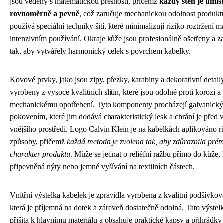
jsou vedeny s matematickou přesností, přičemž
každý steh je umís
rovnoměrně a pevně
, což zaručuje mechanickou odolnost produkt
používá speciální techniky šití, které minimalizují riziko roztržení ma
intenzivním používání. Okraje kůže jsou profesionálně ošetřeny a 
tak, aby vytvářely harmonický celek s povrchem kabelky.
Kovové prvky, jako jsou zipy, přezky, karabiny a dekorativní detaily
vyrobeny z vysoce kvalitních slitin, které jsou odolné proti korozi a
mechanickému opotřebení. Tyto komponenty procházejí galvanick
pokovením, které jim dodává charakteristický lesk a chrání je před v
vnějšího prostředí. Logo Calvin Klein je na kabelkách aplikováno 
způsoby, přičemž
každá metoda je zvolena tak, aby zdůraznila pré
charakter produktu
. Může se jednat o reliéfní ražbu přímo do kůže,
připevněná nýty nebo jemné vyšívání na textilních částech.
Vnitřní výstelka kabelek je zpravidla vyrobena z kvalitní podšívkové
která je příjemná na dotek a zároveň dostatečně odolná. Tato výstelk
přišita k hlavnímu materiálu a obsahuje praktické kapsy a přihrádky