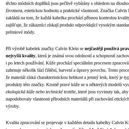
těchto módních doplňků jsou pečlivě vybírány s ohledem na dlouh
životnost, estetickou hodnotu a praktické vlastnosti. Značka Calvin 
zakládá na tom, že každá kabelka prochází přísnou kontrolou kvalit
zajišťuje, že zákazníci získají produkt odpovídající vysokým stand
prémiové módy.
Při výrobě kabelek značky Calvin Klein se
nejčastěji používá pra
nejvyšší kvality
, která je známá svou odolností a schopností zachov
i po letech používání. Kůže prochází speciálním procesem zpracován
zahrnuje několik fází čištění, barvení a úpravy povrchu. Tento proce
že materiál získá charakteristickou hebkost a jemný lesk, který je ty
produkty této značky. Kromě pravé kůže se u některých modelů vyu
ekologická kůže nebo technické textilie
, které jsou vyvinuty tak, aby
napodobovaly vlastnosti přírodních materiálů při zachování etickýc
výroby.
Kvalita zpracování se projevuje v každém detailu kabelky Calvin K