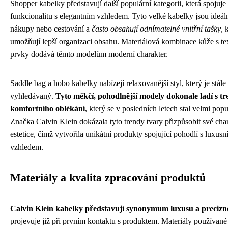
Shopper kabelky představují další populární kategorii, která spojuje
funkcionalitu s elegantním vzhledem. Tyto velké kabelky jsou ideál
nákupy nebo cestování a
často obsahují odnímatelné vnitřní tašky
, 
umožňují lepší organizaci obsahu. Materiálová kombinace kůže s tex
prvky dodává těmto modelům moderní charakter.
Saddle bag a hobo kabelky nabízejí relaxovanější styl, který je stále
vyhledávaný.
Tyto měkčí, pohodlnější modely dokonale ladí s t
komfortního oblékání
, který se v posledních letech stal velmi pop
Značka Calvin Klein dokázala tyto trendy tvary přizpůsobit své char
estetice, čímž vytvořila unikátní produkty spojující pohodlí s luxus
vzhledem.
Materiály a kvalita zpracování produktů
Calvin Klein kabelky představují synonymum luxusu a precizno
projevuje již při prvním kontaktu s produktem. Materiály používané