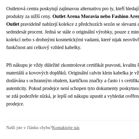
Outletová centra poskytují zajímavou alternativu pro ty, kteří hledají
produkty za nižší ceny.
Outlet Arena Moravia nebo Fashion Are
Outlet
pravidelně nabízejí kolekce z předchozích sezón se slevami 
sedmdesát procent. Jedná se stále o originální výrobky, pouze z mi
kolekcí nebo s drobnými kosmetickými vadami, které nijak neovlivň
funkčnost ani celkový vzhled kabelky.
Při nákupu je vždy důležité zkontrolovat certifikát pravosti, kvalitu 
materiálů a kovových doplňků. Originální calvin klein kabelka je v
dodávána s ochranným obalem, kartičkou značky a často i s certifi
autenticity. Pokud prodejce není schopen tyto dokumenty poskytno
se zdá podezřele nízká, je lepší od nákupu upustit a vyhledat ověře
prodejce.
Našli jste v článku chybu?
Kontaktujte nás