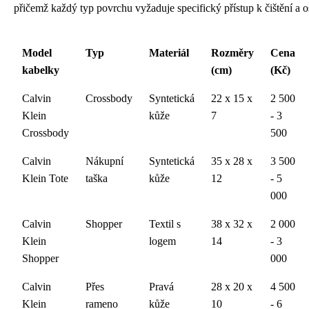
přičemž každý typ povrchu vyžaduje specifický přístup k čištění a o
Model
Typ
Materiál
Rozměry
Cena
kabelky
(cm)
(Kč)
Calvin
Crossbody
Syntetická
22 x 15 x
2 500
Klein
kůže
7
- 3
Crossbody
500
Calvin
Nákupní
Syntetická
35 x 28 x
3 500
Klein Tote
taška
kůže
12
- 5
000
Calvin
Shopper
Textil s
38 x 32 x
2 000
Klein
logem
14
- 3
Shopper
000
Calvin
Přes
Pravá
28 x 20 x
4 500
Klein
rameno
kůže
10
- 6