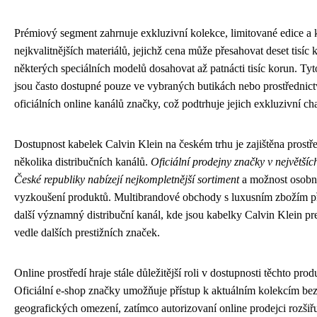
Prémiový segment zahrnuje exkluzivní kolekce, limitované edice a 
nejkvalitnějších materiálů, jejichž cena může přesahovat deset tisíc 
některých speciálních modelů dosahovat až patnácti tisíc korun. Ty
jsou často dostupné pouze ve vybraných butikách nebo prostřednic
oficiálních online kanálů značky, což podtrhuje jejich exkluzivní cha
Dostupnost kabelek Calvin Klein na českém trhu je zajištěna prostř
několika distribučních kanálů.
Oficiální prodejny značky v největší
České republiky nabízejí nejkompletnější sortiment
a možnost osobn
vyzkoušení produktů. Multibrandové obchody s luxusním zbožím př
další významný distribuční kanál, kde jsou kabelky Calvin Klein p
vedle dalších prestižních značek.
Online prostředí hraje stále důležitější roli v dostupnosti těchto prod
Oficiální e-shop značky umožňuje přístup k aktuálním kolekcím be
geografických omezení, zatímco autorizovaní online prodejci rozšiřu