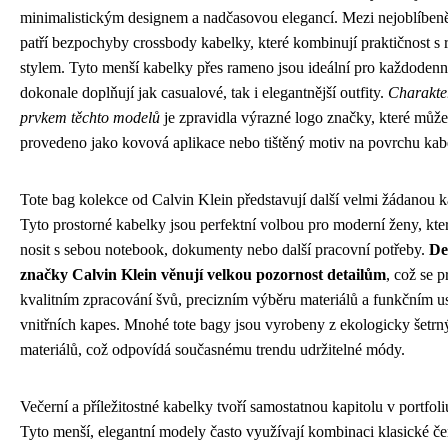
minimalistickým designem a nadčasovou elegancí. Mezi nejoblíben
patří bezpochyby crossbody kabelky, které kombinují praktičnost s
stylem. Tyto menší kabelky přes rameno jsou ideální pro každodenn
dokonale doplňují jak casualové, tak i elegantnější outfity.
Charakte
prvkem těchto modelů
je zpravidla výrazné logo značky, které může
provedeno jako kovová aplikace nebo tištěný motiv na povrchu kab
Tote bag kolekce od Calvin Klein představují další velmi žádanou ka
Tyto prostorné kabelky jsou perfektní volbou pro moderní ženy, kter
nosit s sebou notebook, dokumenty nebo další pracovní potřeby.
De
značky Calvin Klein věnují velkou pozornost detailům
, což se p
kvalitním zpracování švů, precizním výběru materiálů a funkčním u
vnitřních kapes. Mnohé tote bagy jsou vyrobeny z ekologicky šetrn
materiálů, což odpovídá současnému trendu udržitelné módy.
Večerní a příležitostné kabelky tvoří samostatnou kapitolu v portfol
Tyto menší, elegantní modely často využívají kombinaci klasické če