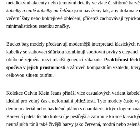
metalickými akcenty nebo jemnými detaily ve zlaté či stříbrné barv
kabelky a malé kabelky na řetízku
jsou navrženy tak, aby dokonale 
večerní šaty nebo koktejlové oblečení, přičemž zachovávají typicko
minimalistickou estetiku značky.
Bucket bag modely představují modernější interpretaci klasických t
kabelky se stahovací šňůrkou kombinují sportovní prvky s elegancí 
oblíbené zejména mezi mladší generací zákaznic.
Praktičnost těch
spočívá v jejich prostornosti
a zároveň kompaktním vzhledu, který
celkovou siluetu outfitu.
Kolekce Calvin Klein Jeans přináší více casualových variant kabelek
ideální pro volný čas a neformální příležitosti. Tyto modely často vy
denim materiál nebo bavlněné plátno s charakteristickým logem zna
Barevná paleta těchto kolekcí je pestřejší a zahrnuje kromě klasický
neutrálních tónů také živější barvy jako červená, modrá nebo zelená