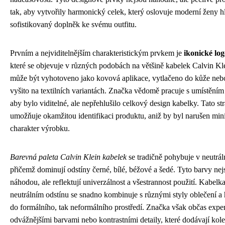
tak, aby vytvořily harmonický celek, který oslovuje moderní ženy hl
sofistikovaný doplněk ke svému outfitu.
Prvním a nejviditelnějším charakteristickým prvkem je
ikonické lo
které se objevuje v různých podobách na většině kabelek Calvin Kl
může být vyhotoveno jako kovová aplikace, vytlačeno do kůže nebo
vyšito na textilních variantách. Značka vědomě pracuje s umístěním 
aby bylo viditelné, ale nepřehlušilo celkový design kabelky. Tato str
umožňuje okamžitou identifikaci produktu, aniž by byl narušen min
charakter výrobku.
Barevná paleta Calvin Klein kabelek
se tradičně pohybuje v neutrál
přičemž dominují odstíny černé, bílé, béžové a šedé. Tyto barvy ne
náhodou, ale reflektují univerzálnost a všestrannost použití. Kabelk
neutrálním odstínu se snadno kombinuje s různými styly oblečení a 
do formálního, tak neformálního prostředí. Značka však občas expe
odvážnějšími barvami nebo kontrastními detaily, které dodávají kole