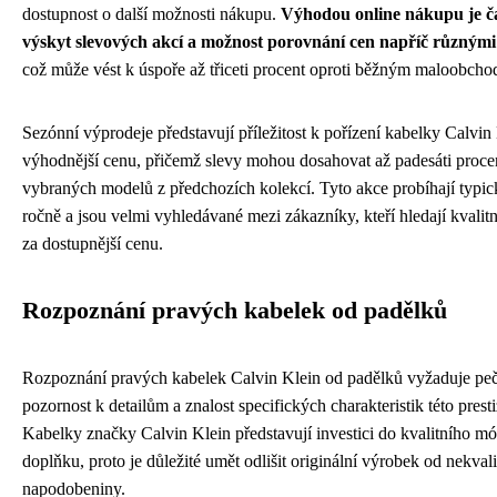
dostupnost o další možnosti nákupu.
Výhodou online nákupu je ča
výskyt slevových akcí a možnost porovnání cen napříč různými
což může vést k úspoře až třiceti procent oproti běžným maloobch
Sezónní výprodeje představují příležitost k pořízení kabelky Calvin
výhodnější cenu, přičemž slevy mohou dosahovat až padesáti proce
vybraných modelů z předchozích kolekcí. Tyto akce probíhají typic
ročně a jsou velmi vyhledávané mezi zákazníky, kteří hledají kvalit
za dostupnější cenu.
Rozpoznání pravých kabelek od padělků
Rozpoznání pravých kabelek Calvin Klein od padělků vyžaduje pe
pozornost k detailům a znalost specifických charakteristik této prest
Kabelky značky Calvin Klein představují investici do kvalitního m
doplňku, proto je důležité umět odlišit originální výrobek od nekvali
napodobeniny.