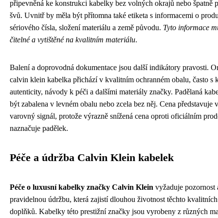
připevněná ke konstrukci kabelky bez volných okrajů nebo špatně
švů. Uvnitř by měla být přítomna také etiketa s informacemi o prod
sériového čísla, složení materiálu a země původu.
Tyto informace mu
čitelné a vytištěné na kvalitním materiálu
.
Balení a doprovodná dokumentace jsou další indikátory pravosti. Or
calvin klein kabelka přichází v kvalitním ochranném obalu, často s 
autenticity, návody k péči a dalšími materiály značky. Padělaná ka
být zabalena v levném obalu nebo zcela bez něj. Cena představuje
varovný signál, protože výrazně snížená cena oproti oficiálním pro
naznačuje padělek.
Péče a údržba Calvin Klein kabelek
Péče o luxusní kabelky značky Calvin Klein
vyžaduje pozornost 
pravidelnou údržbu, která zajistí dlouhou životnost těchto kvalitní
doplňků. Kabelky této prestižní značky jsou vyrobeny z různých mat