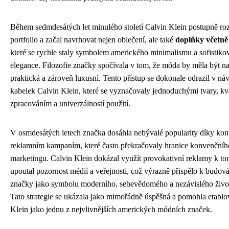
Během sedmdesátých let minulého století Calvin Klein postupně roz
portfolio a začal navrhovat nejen oblečení, ale také
doplňky včetně
které se rychle staly symbolem amerického minimalismu a sofistiko
elegance. Filozofie značky spočívala v tom, že móda by měla být n
praktická a zároveň luxusní. Tento přístup se dokonale odrazil v ná
kabelek Calvin Klein, které se vyznačovaly jednoduchými tvary, kv
zpracováním a univerzálností použití.
V osmdesátých letech značka dosáhla nebývalé popularity díky ko
reklamním kampaním, které často překračovaly hranice konvenčníh
marketingu. Calvin Klein dokázal využít provokativní reklamy k to
upoutal pozornost médií a veřejnosti, což výrazně přispělo k budov
značky jako symbolu moderního, sebevědomého a nezávislého život
Tato strategie se ukázala jako mimořádně úspěšná a pomohla etablo
Klein jako jednu z nejvlivnějších amerických módních značek.