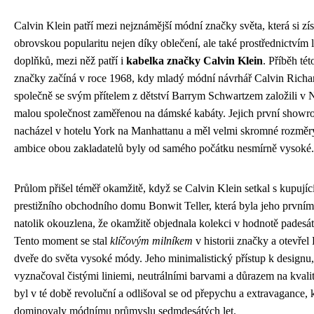
Calvin Klein patří mezi nejznámější módní značky světa, která si zí
obrovskou popularitu nejen díky oblečení, ale také prostřednictvím 
doplňků, mezi něž patří i
kabelka značky Calvin Klein
. Příběh té
značky začíná v roce 1968, kdy mladý módní návrhář Calvin Richa
společně se svým přítelem z dětství Barrym Schwartzem založili v
malou společnost zaměřenou na dámské kabáty. Jejich první showr
nacházel v hotelu York na Manhattanu a měl velmi skromné rozměr
ambice obou zakladatelů byly od samého počátku nesmírně vysoké.
Průlom přišel téměř okamžitě, když se Calvin Klein setkal s kupujíc
prestižního obchodního domu Bonwit Teller, která byla jeho prvním
natolik okouzlena, že okamžitě objednala kolekci v hodnotě padesát 
Tento moment se stal
klíčovým milníkem
v historii značky a otevřel
dveře do světa vysoké módy. Jeho minimalistický přístup k designu,
vyznačoval čistými liniemi, neutrálními barvami a důrazem na kvalit
byl v té době revoluční a odlišoval se od přepychu a extravagance, 
dominovaly módnímu průmyslu sedmdesátých let.