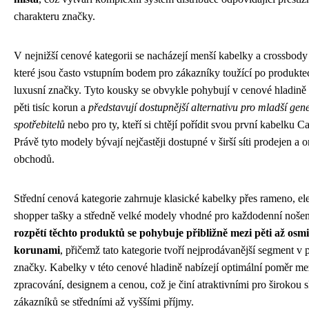
charakteru značky.
V nejnižší cenové kategorii se nacházejí menší kabelky a crossbod
které jsou často vstupním bodem pro zákazníky toužící po produkte
luxusní značky. Tyto kousky se obvykle pohybují v cenové hladině 
pěti tisíc korun a
představují dostupnější alternativu pro mladší gen
spotřebitelů
nebo pro ty, kteří si chtějí pořídit svou první kabelku C
Právě tyto modely bývají nejčastěji dostupné v širší síti prodejen a o
obchodů.
Střední cenová kategorie zahrnuje klasické kabelky přes rameno, el
shopper tašky a středně velké modely vhodné pro každodenní noše
rozpětí těchto produktů se pohybuje přibližně mezi pěti až osmi 
korunami
, přičemž tato kategorie tvoří nejprodávanější segment v p
značky. Kabelky v této cenové hladině nabízejí optimální poměr me
zpracování, designem a cenou, což je činí atraktivními pro širokou 
zákazníků se středními až vyššími příjmy.