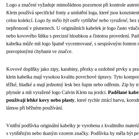
Logo a značení vyžaduje mimořádnou pozornost při kontrole autenti
Klein používá specifické fonty a umístění loga, které jsou konzisten
celou kolekcí.
Logo by mělo být ostře vytištěné nebo vyražené
, bez 
nepřesností v písmenech. U originálních kabelek je logo často vtla
nebo kovového štítku s precizní hloubkou a čistotou provedení. Pad
kabelka může mít logo špatně vycentrované, s nesprávným fontem 
pravopisnými chybami ve značce.
Kovové doplňky jako zipy, karabiny, přezky a ozdobné prvky u pra
klein kabelka mají vysokou kvalitu povrchové úpravy. Tyto kompon
těžké, hladké a mají jednotný lesk bez šupin nebo odřenin. Zip by 
plynule a mít vyražené logo Calvin Klein na jezdci.
Padělané kabe
používají lehké kovy nebo plasty
, které rychle ztrácí barvu, korod
lámou při běžném používání.
Vnitřní podšívka originální kabelky je vyrobena z kvalitního materi
s vytištěným nebo tkaným vzorem značky. Podšívka by měla být p