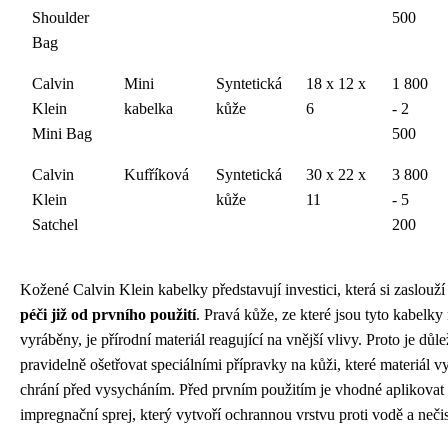
Shoulder
500
Bag
Calvin
Mini
Syntetická
18 x 12 x
1 800
Klein
kabelka
kůže
6
- 2
Mini Bag
500
Calvin
Kufříková
Syntetická
30 x 22 x
3 800
Klein
kůže
11
- 5
Satchel
200
Kožené Calvin Klein kabelky představují investici, která si zaslouž
péči již od prvního použití
. Pravá kůže, ze které jsou tyto kabelky 
vyráběny, je přírodní materiál reagující na vnější vlivy. Proto je důl
pravidelně ošetřovat speciálními přípravky na kůži, které materiál vy
chrání před vysycháním. Před prvním použitím je vhodné aplikovat
impregnační sprej, který vytvoří ochrannou vrstvu proti vodě a neči