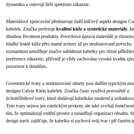
dynamiku a oslovují širší spektrum zákaznic.
Materiálové zpracování představuje další klíčový aspekt designu Ca
kabelek. Značka preferuje
kvalitní kůže a syntetické materiály
, k
dlouhou životnost produktu. Povrchová úprava materiálů je různoro
hladké lesklé kůže přes matné textury až po strukturované povrchy.
rozmanitost umožňuje značce nabídnout kabelky pro různé příležitos
preference zákaznic, přičemž je vždy zachována vysoká kvalita zpr
pozornost k detailům.
Geometrické tvary a strukturované siluety jsou dalším typickým zn
designu Calvin Klein kabelek. Značka často využívá
pravoúhlé a
lichoběžníkové tvary
, které dodávají kabelkám moderní a sofistikov
Tyto tvary nejsou jen estetickým prvkem, ale také zvyšují funkčnos
tím, že optimalizují vnitřní prostor a usnadňují organizaci obsahu. 
design navíc zajišťuje, že kabelka si zachová svůj tvar i při častém 