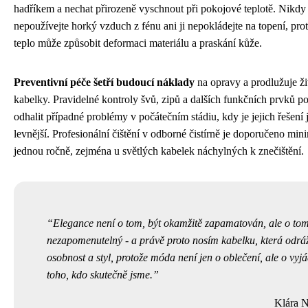
hadříkem a nechat přirozeně vyschnout při pokojové teplotě. Nikdy
nepoužívejte horký vzduch z fénu ani ji nepokládejte na topení, pro
teplo může způsobit deformaci materiálu a praskání kůže.
Preventivní péče šetří budoucí náklady
na opravy a prodlužuje ži
kabelky. Pravidelné kontroly švů, zipů a dalších funkčních prvků 
odhalit případné problémy v počátečním stádiu, kdy je jejich řešení 
levnější. Profesionální čištění v odborné čistírně je doporučeno min
jednou ročně, zejména u světlých kabelek náchylných k znečištění.
Elegance není o tom, být okamžitě zapamatován, ale o tom
nezapomenutelný - a právě proto nosím kabelku, která odrá
osobnost a styl, protože móda není jen o oblečení, ale o vyj
toho, kdo skutečně jsme.
Klára 