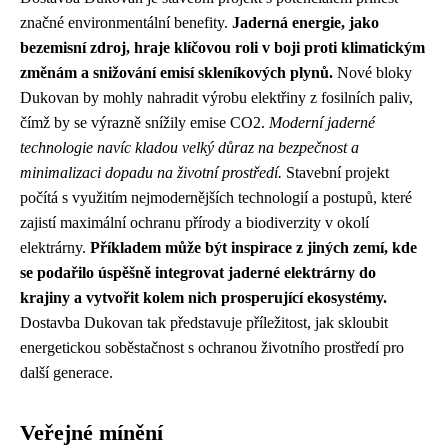
značné environmentální benefity.
Jaderná energie, jako
bezemisní zdroj, hraje klíčovou roli v boji proti klimatickým
změnám a snižování emisí skleníkových plynů.
Nové bloky
Dukovan by mohly nahradit výrobu elektřiny z fosilních paliv,
čímž by se výrazně snížily emise CO2.
Moderní jaderné
technologie navíc kladou velký důraz na bezpečnost a
minimalizaci dopadu na životní prostředí.
Stavební projekt
počítá s využitím nejmodernějších technologií a postupů, které
zajistí maximální ochranu přírody a biodiverzity v okolí
elektrárny.
Příkladem může být inspirace z jiných zemí, kde
se podařilo úspěšně integrovat jaderné elektrárny do
krajiny a vytvořit kolem nich prosperující ekosystémy.
Dostavba Dukovan tak představuje příležitost, jak skloubit
energetickou soběstačnost s ochranou životního prostředí pro
další generace.
Veřejné mínění