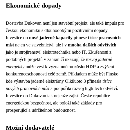
Ekonomické dopady
Dostavba Dukovan není jen stavební projekt, ale také impuls pro
českou ekonomiku s dlouhodobými pozitivními dopady.
Investice do
nové jaderné kapacity
přinese
tisíce pracovních
míst
nejen ve stavebnictví, ale i v
mnoha dalších odvětvích
,
jako je strojírenství, elektrotechnika nebo IT. Zkušenosti z
podobných projektů v zahraničí ukazují, že
rozvoj jaderné
energetiky
může vést k významnému
růstu HDP
a zvýšení
konkurenceschopnosti celé země. Příkladem může být Finsko,
kde výstavba jaderné elektrárny Olkiluoto 3 přinesla
tisíce
nových pracovních míst
a podpořila rozvoj high-tech odvětví.
Investice do Dukovan tak nejenže zajistí České republice
energetickou bezpečnost, ale položí také základy pro
prosperující a udržitelnou budoucnost.
Možní dodavatelé