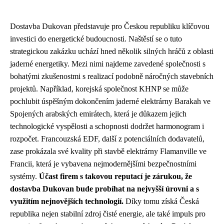
Dostavba Dukovan představuje pro Českou republiku klíčovou
investici do energetické budoucnosti. Naštěstí se o tuto
strategickou zakázku uchází hned několik silných hráčů z oblasti
jaderné energetiky. Mezi nimi najdeme zavedené společnosti s
bohatými zkušenostmi s realizací podobně náročných stavebních
projektů. Například, korejská společnost KHNP se může
pochlubit úspěšným dokončením jaderné elektrárny Barakah ve
Spojených arabských emirátech, která je důkazem jejich
technologické vyspělosti a schopnosti dodržet harmonogram i
rozpočet. Francouzská EDF, další z potenciálních dodavatelů,
zase prokázala své kvality při stavbě elektrárny Flamanville ve
Francii, která je vybavena nejmodernějšími bezpečnostními
systémy.
Účast firem s takovou reputací je zárukou, že
dostavba Dukovan bude probíhat na nejvyšší úrovni a s
využitím nejnovějších technologií.
Díky tomu získá Česká
republika nejen stabilní zdroj čisté energie, ale také impuls pro