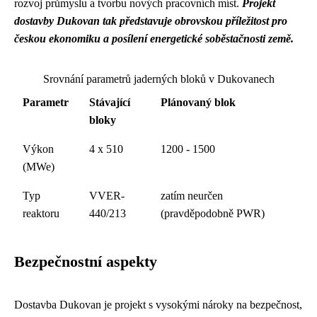
rozvoj průmyslu a tvorbu nových pracovních míst.
Projekt
dostavby Dukovan tak představuje obrovskou příležitost pro
českou ekonomiku a posílení energetické soběstačnosti země.
Srovnání parametrů jaderných bloků v Dukovanech
Parametr
Stávající
Plánovaný blok
bloky
Výkon
4 x 510
1200 - 1500
(MWe)
Typ
VVER-
zatím neurčen
reaktoru
440/213
(pravděpodobně PWR)
Bezpečnostní aspekty
Dostavba Dukovan je projekt s vysokými nároky na bezpečnost,