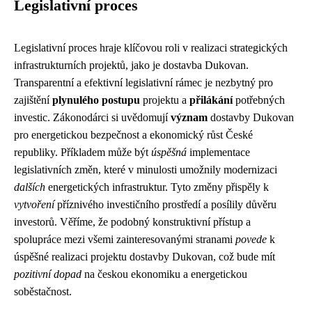
Legislativní proces
Legislativní proces hraje klíčovou roli v realizaci strategických
infrastrukturních projektů, jako je dostavba Dukovan.
Transparentní a efektivní legislativní rámec je nezbytný pro
zajištění
plynulého postupu
projektu a
přilákání
potřebných
investic. Zákonodárci si uvědomují
význam
dostavby Dukovan
pro energetickou bezpečnost a ekonomický růst České
republiky. Příkladem může být
úspěšná
implementace
legislativních změn, které v minulosti umožnily modernizaci
dalších
energetických infrastruktur. Tyto změny přispěly k
vytvoření
příznivého investičního prostředí a posílily důvěru
investorů. Věříme, že podobný konstruktivní přístup a
spolupráce mezi všemi zainteresovanými stranami
povede
k
úspěšné realizaci projektu dostavby Dukovan, což bude mít
pozitivní dopad
na českou ekonomiku a energetickou
soběstačnost.