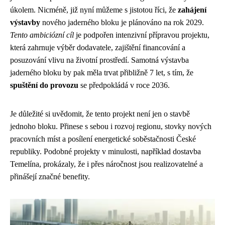
úkolem. Nicméně, již nyní můžeme s jistotou říci, že
zahájení
výstavby
nového jaderného bloku je plánováno na rok 2029.
Tento ambiciózní cíl
je podpořen intenzivní přípravou projektu,
která zahrnuje výběr dodavatele, zajištění financování a
posuzování vlivu na životní prostředí. Samotná výstavba
jaderného bloku by pak měla trvat přibližně 7 let, s tím, že
spuštění do provozu
se předpokládá v roce 2036.
Je důležité si uvědomit, že tento projekt není jen o stavbě
jednoho bloku. Přinese s sebou i rozvoj regionu, stovky nových
pracovních míst a posílení energetické soběstačnosti České
republiky. Podobné projekty v minulosti, například dostavba
Temelína, prokázaly, že i přes náročnost jsou realizovatelné a
přinášejí značné benefity.