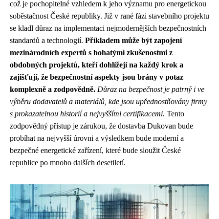
což je pochopitelné vzhledem k jeho významu pro energetickou
soběstačnost České republiky. Již v rané fázi stavebního projektu
se kladl důraz na implementaci nejmodernějších bezpečnostních
standardů a technologií.
Příkladem může být zapojení
mezinárodních expertů s bohatými zkušenostmi z
obdobných projektů, kteří dohlížejí na každý krok a
zajišťují, že bezpečnostní aspekty jsou brány v potaz
komplexně a zodpovědně.
Důraz na bezpečnost je patrný i ve
výběru dodavatelů a materiálů, kde jsou upřednostňovány firmy
s prokazatelnou historií a nejvyššími certifikacemi.
Tento
zodpovědný přístup je zárukou, že dostavba Dukovan bude
probíhat na nejvyšší úrovni a výsledkem bude moderní a
bezpečné energetické zařízení, které bude sloužit České
republice po mnoho dalších desetiletí.