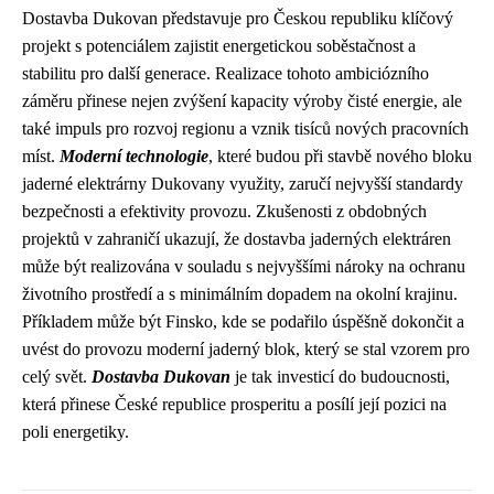
Dostavba Dukovan představuje pro Českou republiku klíčový
projekt s potenciálem zajistit energetickou soběstačnost a
stabilitu pro další generace. Realizace tohoto ambiciózního
záměru přinese nejen zvýšení kapacity výroby čisté energie, ale
také impuls pro rozvoj regionu a vznik tisíců nových pracovních
míst.
Moderní technologie
, které budou při stavbě nového bloku
jaderné elektrárny Dukovany využity, zaručí nejvyšší standardy
bezpečnosti a efektivity provozu. Zkušenosti z obdobných
projektů v zahraničí ukazují, že dostavba jaderných elektráren
může být realizována v souladu s nejvyššími nároky na ochranu
životního prostředí a s minimálním dopadem na okolní krajinu.
Příkladem může být Finsko, kde se podařilo úspěšně dokončit a
uvést do provozu moderní jaderný blok, který se stal vzorem pro
celý svět.
Dostavba Dukovan
je tak investicí do budoucnosti,
která přinese České republice prosperitu a posílí její pozici na
poli energetiky.