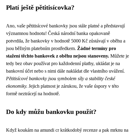
Platí ještě pětitisícovka?
Ano, vaše pětitisícové bankovky jsou stále platné a představují
významnou hodnotu! Česká národní banka opakovaně
potvrdila, že bankovky v hodnotě 5000 Kč zůstávají v oběhu a
jsou běžným platebním prostředkem.
Žádné termíny pro
stažení těchto bankovek z oběhu nejsou stanoveny.
Můžete je
tedy bez obav používat pro každodenní platby, ukládat je na
bankovní účet nebo s nimi dále nakládat dle vlastního uvážení.
Pětitisícové bankovky jsou symbolem síly a stability české
ekonomiky.
Jejich platnost je zárukou, že vaše úspory v této
formě neztrácejí na hodnotě.
Do kdy můžu bankovku použít?
Když koukám na
amundi cr krátkodobý recenze
a pak mrknu na