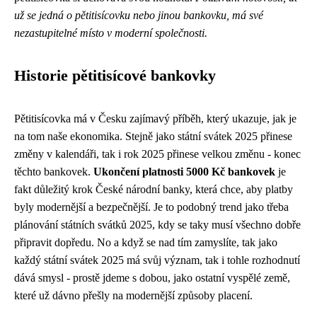
už se jedná o pětitisícovku nebo jinou bankovku, má své
nezastupitelné místo v moderní společnosti.
Historie pětitisícové bankovky
Pětitisícovka má v Česku zajímavý příběh, který ukazuje, jak je
na tom naše ekonomika. Stejně jako
státní svátek 2025
přinese
změny v kalendáři, tak i rok 2025 přinese velkou změnu - konec
těchto bankovek.
Ukončení platnosti 5000 Kč bankovek
je
fakt důležitý krok České národní banky, která chce, aby platby
byly modernější a bezpečnější. Je to podobný trend jako třeba
plánování státních svátků 2025, kdy se taky musí všechno dobře
připravit dopředu. No a když se nad tím zamyslíte, tak jako
každý státní svátek 2025 má svůj význam, tak i tohle rozhodnutí
dává smysl - prostě jdeme s dobou, jako ostatní vyspělé země,
které už dávno přešly na modernější způsoby placení.