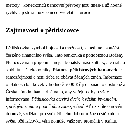
metody - koneckonců bankovní převody jsou dneska už hodně
rychlý a ještě si můžete něco vydělat na úrocích.
Zajímavosti o pětitisícovce
Pětitisícovka, symbol hojnosti a možností, je nedílnou součástí
českého finančního světa. Tato bankovka s podobiznou Boženy
Němcové nám připomíná nejen bohatství naší kultury, ale i sílu a
stabilitu naší ekonomiky.
Platnost pětitisícových bankovek
je
samozřejmostí a není třeba se obávat žádných změn. Informace
o platnosti bankovek v hodnotě 5000 Kč jsou snadno dostupné a
Česká národní banka dbá na to, aby veřejnost byla vždy
informována.
Pětitisícovka otevírá dveře k větším investicím,
splněným snům a finančnímu zabezpečení
. Ať už sníte o novém
domově, vzdělání pro své děti nebo dobrodružné cestě kolem
světa, pětitisícovka vám pomůže vaše sny proměnit v realitu.