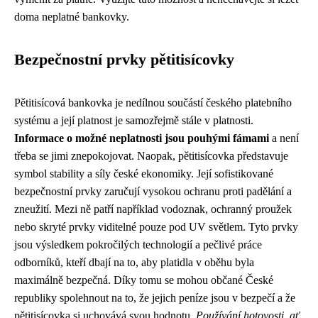
doma neplatné bankovky.
Bezpečnostní prvky pětitisícovky
Pětitisícová bankovka je nedílnou součástí českého platebního
systému a její platnost je samozřejmě stále v platnosti.
Informace o možné neplatnosti jsou pouhými fámami
a není
třeba se jimi znepokojovat. Naopak, pětitisícovka představuje
symbol stability a síly české ekonomiky. Její sofistikované
bezpečnostní prvky zaručují vysokou ochranu proti padělání a
zneužití. Mezi ně patří například vodoznak, ochranný proužek
nebo skryté prvky viditelné pouze pod UV světlem. Tyto prvky
jsou výsledkem pokročilých technologií a pečlivé práce
odborníků, kteří dbají na to, aby platidla v oběhu byla
maximálně bezpečná. Díky tomu se mohou občané České
republiky spolehnout na to, že jejich peníze jsou v bezpečí a že
pětitisícovka si uchovává svou hodnotu.
Používání hotovosti, ať