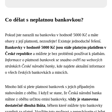
Co dělat s neplatnou bankovkou?
Pokud jste narazili na bankovku v hodnotě 5000 Kč a máte
obavy z její platnosti, nezoufejte! Existuje jednoduché řešení.
Bankovky v hodnotě 5000 Kč jsou stále platným platidlem v
České republice
a můžete je bez problémů používat k platbám.
Informace o platnosti bankovek se snadno ověří na webových
stránkách České národní banky
, kde najdete aktuální informace
o všech českých bankovkách a mincích.
Mnoho lidí si plete platnost bankovek s jejich případným
stahováním z oběhu. I když se stane, že Česká národní banka
stáhne z oběhu určitou emisi bankovky,
vždy je stanovena
dostatečně dlouhá lhůta
, během které můžete tyto bankovky
vyměnit za platné. Využijte tuto možnost a nenechávejte si ležet