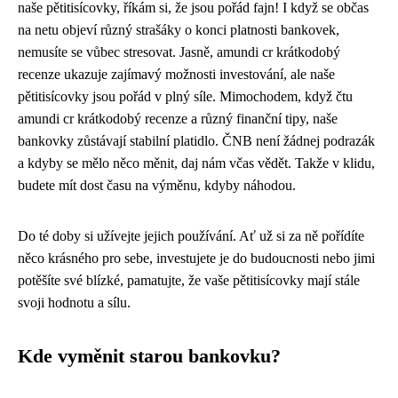
naše pětitisícovky, říkám si, že jsou pořád fajn! I když se občas
na netu objeví různý strašáky o konci platnosti bankovek,
nemusíte se vůbec stresovat. Jasně, amundi cr krátkodobý
recenze ukazuje zajímavý možnosti investování, ale naše
pětitisícovky jsou pořád v plný síle. Mimochodem, když čtu
amundi cr krátkodobý recenze a různý finanční tipy, naše
bankovky zůstávají stabilní platidlo. ČNB není žádnej podrazák
a kdyby se mělo něco měnit, daj nám včas vědět. Takže v klidu,
budete mít dost času na výměnu, kdyby náhodou.
Do té doby si užívejte jejich používání. Ať už si za ně pořídíte
něco krásného pro sebe, investujete je do budoucnosti nebo jimi
potěšíte své blízké, pamatujte, že vaše pětitisícovky mají stále
svoji hodnotu a sílu.
Kde vyměnit starou bankovku?