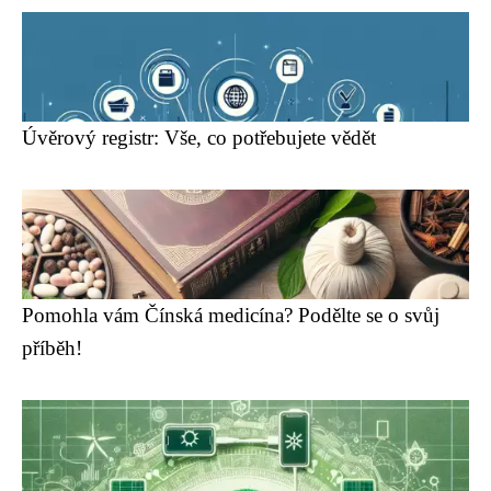
Úvěrový registr: Vše, co potřebujete vědět
Pomohla vám Čínská medicína? Podělte se o svůj
příběh!