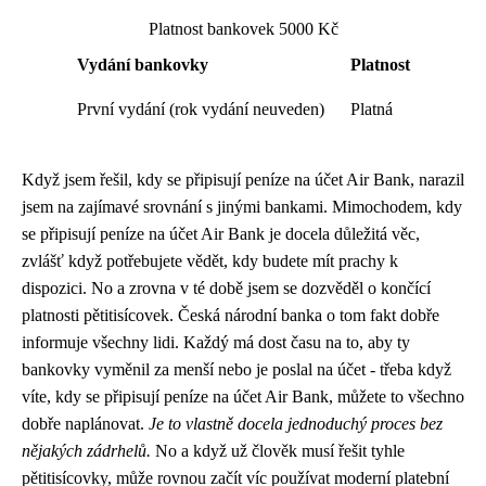
Platnost bankovek 5000 Kč
Vydání bankovky
Platnost
První vydání (rok vydání neuveden)
Platná
Když jsem řešil, kdy se připisují peníze na účet Air Bank, narazil
jsem na zajímavé srovnání s jinými bankami. Mimochodem,
kdy
se připisují peníze na účet Air Bank
je docela důležitá věc,
zvlášť když potřebujete vědět, kdy budete mít prachy k
dispozici. No a zrovna v té době jsem se dozvěděl o končící
platnosti pětitisícovek. Česká národní banka o tom fakt dobře
informuje všechny lidi. Každý má dost času na to, aby ty
bankovky vyměnil za menší nebo je poslal na účet - třeba když
víte, kdy se připisují peníze na účet Air Bank, můžete to všechno
dobře naplánovat.
Je to vlastně docela jednoduchý proces bez
nějakých zádrhelů.
No a když už člověk musí řešit tyhle
pětitisícovky, může rovnou začít víc používat moderní platební