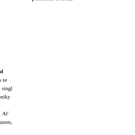
d
 ze
 singl
oniky
.
Ať
kazem,