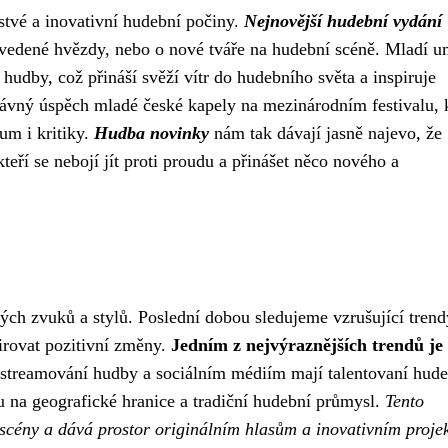
stvé a inovativní hudební počiny.
Nejnovější hudební vydání
zavedené hvězdy, nebo o nové tváře na hudební scéně. Mladí u
hudby, což přináší svěží vítr do hudebního světa a inspiruje
ávný úspěch mladé české kapely na mezinárodním festivalu, 
um i kritiky.
Hudba novinky
nám tak dávají jasně najevo, že
teří se nebojí jít proti proudu a přinášet něco nového a
ch zvuků a stylů. Poslední dobou sledujeme vzrušující trend
pirovat pozitivní změny.
Jedním z nejvýraznějších trendů je
treamování hudby a sociálním médiím mají talentovaní hude
 na geografické hranice a tradiční hudební průmysl.
Tento
 scény a dává prostor originálním hlasům a inovativním proje