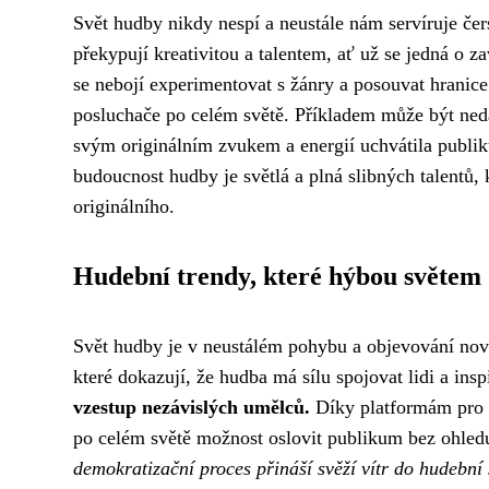
Svět hudby nikdy nespí a neustále nám servíruje čer
překypují kreativitou a talentem, ať už se jedná o 
se nebojí experimentovat s žánry a posouvat hranice 
posluchače po celém světě. Příkladem může být ned
svým originálním zvukem a energií uchvátila publik
budoucnost hudby je světlá a plná slibných talentů, k
originálního.
Hudební trendy, které hýbou světem
Svět hudby je v neustálém pohybu a objevování nový
které dokazují, že hudba má sílu spojovat lidi a ins
vzestup nezávislých umělců.
Díky platformám pro s
po celém světě možnost oslovit publikum bez ohledu
demokratizační proces přináší svěží vítr do hudební