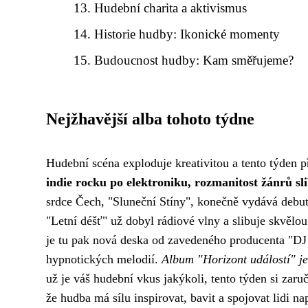
Hudební charita a aktivismus
Historie hudby: Ikonické momenty
Budoucnost hudby: Kam směřujeme?
Nejžhavější alba tohoto týdne
Hudební scéna exploduje kreativitou a tento týden p
indie rocku po elektroniku, rozmanitost žánrů sl
srdce Čech, "Sluneční Stíny", konečně vydává debuto
"Letní déšť" už dobyl rádiové vlny a slibuje skvělo
je tu pak nová deska od zavedeného producenta "DJ
hypnotických melodií.
Album "Horizont událostí" je
už je váš hudební vkus jakýkoli, tento týden si zar
že hudba má sílu inspirovat, bavit a spojovat lidi n