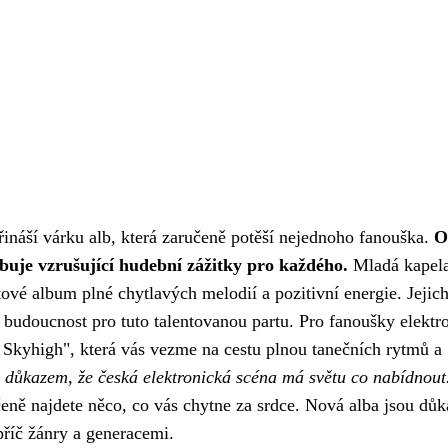
řináší várku alb, která zaručeně potěší nejednoho fanouška.
O
ibuje vzrušující hudební zážitky pro každého.
Mladá kapela
vé album plné chytlavých melodií a pozitivní energie. Jejich
u budoucnost pro tuto talentovanou partu. Pro fanoušky elektr
 Skyhigh", která vás vezme na cestu plnou tanečních rytmů a
 důkazem, že česká elektronická scéna má světu co nabídnout
učeně najdete něco, co vás chytne za srdce. Nová alba jsou dů
apříč žánry a generacemi.