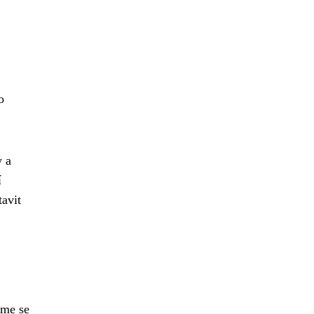
o
y a
í
tavit
sme se