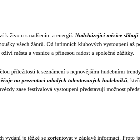
zí k životu s nadšením a energií.
Nadcházející měsíce slibují
fanoušky všech žánrů. Od intimních klubových vystoupení až p
 oživí města a vesnice a přinesou radost a společné zážitky.
ělou příležitostí k seznámení s nejnovějšími hudebními trend
měřuje na prezentaci mladých talentovaných hudebníků
, kteř
hvězdy zase festivalová vystoupení představují možnost předs
.
 vydání je těžké se zorientovat v záplavě informací. Proto j