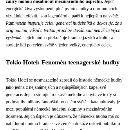
žánry mohou dosáhnout mezinárodního úspěchu.
Jejich
energická živá vystoupení, plná pyrotechniky a ohromujících
vizuálních efektů, jsou legendární a patří k nejlepším na světě.
Rammstein inspiruje celou generaci hudebníků a dokazuje, že s
originalitou, vášní a tvrdou prací lze dosáhnout neuvěřitelných
výsledků.
Jejich hudba překračuje hranice jazyků a kultur a
spojuje lidi po celém světě v jeden velký, energický celek.
Tokio Hotel: Fenomén teenagerské hudby
Tokio Hotel se nesmazatelně zapsali do historie německé hudby
jako jedna z nejznámějších a nejúspěšnějších kapel své
generace. Jejich strhující rockové melodie a chytlavé texty si
podmanily miliony fanoušků po celém světě a katapultovaly je
mezi populární německé hudební skupiny s mezinárodním
dosahem. Jejich úspěch je důkazem, že německá hudba má co
nabídnout i mimo hranice své země a dokáže oslovit publikum