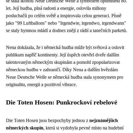
se stala ikonou Neue Deutsche Welle a symbolem optimismu 80.
let. Její hudba, plná radosti a energie, oslovila miliony
posluchačů po celém světě a inspirovala celou generaci. Písně
jako "99 Luftballons" nebo "Irgendwie, irgendwo, irgendwann"
se staly hymnou mládí a dodnes znějí z rádií a tanečních parketů.
Nena dokázala, že i německá hudba může být světová a oslovit
publikum napříč kontinenty. Její úspěch otevřel dveře dalším
talentovaným německým skupinám a pomohl zpopularizovat
německou hudbu v zahraničí. Díky Nena a dalším hvězdám
Neue Deutsche Welle se německá hudba stala synonymem pro
originalitu, energii a pozitivní vibrace.
Die Toten Hosen: Punkrockoví rebelové
Die Toten Hosen jsou bezpochyby jednou z
nejznámějších
německých skupin
, která si vydobyla pevné místo na hudební