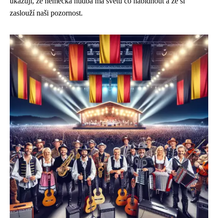
ukazují, že německá hudba má světu co nabídnout a že si
zaslouží naši pozornost.