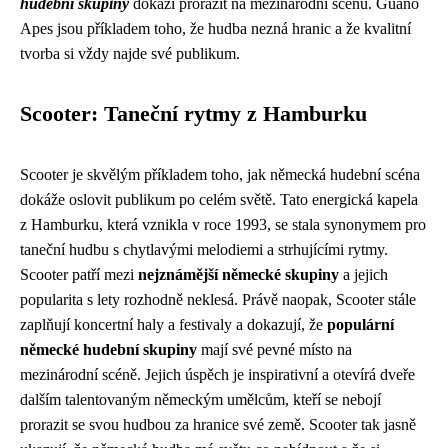
hudební skupiny
dokáží prorazit na mezinárodní scénu. Guano
Apes jsou příkladem toho, že hudba nezná hranic a že kvalitní
tvorba si vždy najde své publikum.
Scooter: Taneční rytmy z Hamburku
Scooter je skvělým příkladem toho, jak německá hudební scéna
dokáže oslovit publikum po celém světě. Tato energická kapela
z Hamburku, která vznikla v roce 1993, se stala synonymem pro
taneční hudbu s chytlavými melodiemi a strhujícími rytmy.
Scooter patří mezi
nejznámější německé skupiny
a jejich
popularita s lety rozhodně neklesá. Právě naopak, Scooter stále
zaplňují koncertní haly a festivaly a dokazují, že
populární
německé hudební skupiny
mají své pevné místo na
mezinárodní scéně. Jejich úspěch je inspirativní a otevírá dveře
dalším talentovaným německým umělcům, kteří se nebojí
prorazit se svou hudbou za hranice své země. Scooter tak jasně