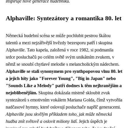
inspiruje nové generace hudebníků.
Alphaville: Syntezátory a romantika 80. let
Německá hudební scéna se může pochlubit pestrou škálou
talentů a mezi nejzářivější hvězdy bezesporu patří i skupina
Alphaville. Tato kapela, založená v roce 1982, si podmanila
srdce posluchačů po celém světě svým unikátním zvukem, v
němž se snoubí chytlavé melodie s melancholickým nádechem.
Alphaville se stali synonymem pro synthpopovou vlnu 80. let
a jejich hity jako "Forever Young", "Big in Japan" nebo
"Sounds Like a Melody" patří dodnes k těm nejhranějším a
nejoblíbenějším.
Skupina dokázala mistrně skloubit zvuk
syntezátorů s emotivním vokálem Mariana Golda, čímž vytvořila
nadčasové hymny, které oslovují posluchače napříč generacemi.
Alphaville jsou skvělým příkladem toho, jak může německá
hudba znít světově a oslovit miliony lidí.
Jejich úspěch je