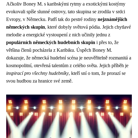
Ačkoliv Boney M. s karibskými rytmy a exotickými kostýmy
evokovali spíše slunné ostrovy, tato skupina se zrodila v srdci
Evropy, v Německu. Patří tak do pestré rodiny
nejznámějších
německých skupin
, které dobyly světová pódia. Jejich chytlavé
melodie a energické vystoupení z nich učinily jednu z
populárních německých hudebních skupin
i přes to, že
většina členů pocházela z Karibiku. Úspěch Boney M.
dokazuje, že německá hudební scéna je neuvěřitelně rozmanitá a
kosmopolitní, otevřená talentům z celého světa. Jejich příběh je
inspirací pro všechny hudebníky
, kteří sní o tom, že prorazí se
svou hudbou za hranice své země.