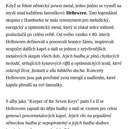
Když se řekne německý power metal, jedno jméno se vynoří na
mysli snad každému fanouškovi:
Helloween
. Tato legendární
skupina z Hamburku se stala synonymem pro melodický,
energický a optimistický metal, který si získal srdce milionů
posluchačů po celém světě. Od svého vzniku v 80. letech
Helloween definovali a posouvali hranice žánru, inspirovali
nespočet dalších kapel a stali se jednou z nejvlivnějších
metalových skupin všech dob.
Jejich hudba je plná chytlavých
melodií, strhujících kytarových riffů a optimistických textů, které
oslavují život, fantazii a sílu lidského ducha.
Koncerty
Helloween jsou pak pověstné svou energií a nadšením, které
kapela přenáší na své fanoušky.
S alby jako "Keeper of the Seven Keys" parts I a II se
Helloween zapsali do dějin hudby a stali se vzorem pro celou
generaci powermetalových kapel.
Jejich vliv na populární
německou hudbu je nepopiratelný a jejich hudba dodnes