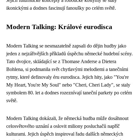
Jejich futuristické koncepty a robotické kostýmy se staly
ikonickými a dodnes fascinují fanoušky po celém světě.
Modern Talking: Králové eurodisca
Modern Talking se nesmazatelně zapsali do dějin hudby jako
jeden z nejzářivějších příkladů úspěchu německé hudební scény.
Tato dvojice, skládající se z Thomase Anderse a Dietera
Bohlena, si podmanila svět chytlavými melodiemi a tanečními
rytmy, které definovaly éru eurodisca. Jejich hity, jako "You're
My Heart, You're My Soul" nebo "Cheri, Cheri Lady", se staly
symbolem 80. let a dodnes rozeznívají taneční parkety po celém
světě.
Modern Talking dokázali, že německá hudba může dosáhnout
celosvětového uznání a oslovit miliony posluchačů napříč
kulturami. Jejich úspěch inspiroval řadu dalších německých