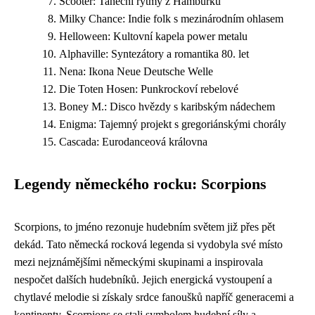
Scooter: Taneční rytmy z Hamburku
Milky Chance: Indie folk s mezinárodním ohlasem
Helloween: Kultovní kapela power metalu
Alphaville: Syntezátory a romantika 80. let
Nena: Ikona Neue Deutsche Welle
Die Toten Hosen: Punkrockoví rebelové
Boney M.: Disco hvězdy s karibským nádechem
Enigma: Tajemný projekt s gregoriánskými chorály
Cascada: Eurodanceová královna
Legendy německého rocku: Scorpions
Scorpions, to jméno rezonuje hudebním světem již přes pět
dekád. Tato německá rocková legenda si vydobyla své místo
mezi nejznámějšími německými skupinami a inspirovala
nespočet dalších hudebníků. Jejich energická vystoupení a
chytlavé melodie si získaly srdce fanoušků napříč generacemi a
kontinenty. Scorpions se stali symbolem hudební síly a