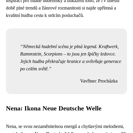
inspirací pro mladé hudebníky a důkazem toho, že i v dnešní
době plné trendů a žánrové rozmanitosti si najde upřímná a
kvalitní hudba cestu k srdcím posluchačů.
Německá hudební scéna je plná legend. Kraftwerk,
Rammstein, Scorpions – to jsou jen špičky ledovce.
Jejich hudba překračuje hranice a ovlivňuje generace
po celém světě.
Vavřinec Procházka
Nena: Ikona Neue Deutsche Welle
Nena, se svou nezaměnitelnou energií a chytlavými melodiemi,