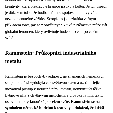
kreativity, která překračuje hranice jazyků a kultur. Jejich úspěch
je důkazem toho, že hudba má moc spojovat lidi a vytvářet
nezapomenutelné zážitky. Scorpions jsou zkrátka zářným
příkladem toho, jak se z obyčejných kluků z Německa může stát
globální fenomén, který ovlivňuje hudební scénu po celém
světě.
Rammstein: Průkopníci industriálního
metalu
Rammstein je bezpochyby jednou z nejznámějších německých
skupin, která si vydobyla celosvětovou slávu a uznání. Jejich
inovativní přístup k industriálnímu metalu, kombinující těžké
kytarové riffy s chytlavými melodiemi a provokativními texty,
oslovil miliony fanoušků po celém světě.
Rammstein se stal
symbolem německé hudební kreativity a dokázal, že i těžší