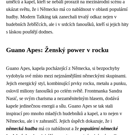
umělců a kapel, kteří se nebáli prorazit na mezinárodní scénu a
ukázat světu, že i Německo má co nabídnout v oblasti populární
hudby. Modern Talking tak zanechali trvalý odkaz nejen v
hudebních žebříčcích, ale i v srdcích fanoušků, kteří si jejich hity
s láskou pouštějí dodnes.
Guano Apes: Ženský power v rocku
Guano Apes, kapela pocházející z Německa, si bezpochyby
vydobyla své místo mezi nejznámějšími německými skupinami.
Jejich energický styl, kombinující prvky rocku, metalu a punku,
oslovil miliony fanoušků po celém světě. Frontmanka Sandra
Nasić, se svým charisma a nezaměnitelným hlasem, dodává
kapele jedinečnou energii a sílu. Guano Apes se tak stali
inspirací pro mnoho mladých hudebníků a kapel, a to nejen v
Německu, ale i v zahraničí. Jejich úspěch dokazuje, že i
německá hudba
má co nabídnout a že
populární německé