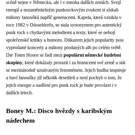
scéně nejen v Německu, ale i v mnoha dalších zemích. Svojí
energií a nezaměnitelným punkrockovým zvukem si získali
miliony fanoušků napříč generacemi. Kapela, která vznikla v
roce 1982 v Düsseldorfu, se stala synonymem pro autentický
punk rock s chytlavými melodiemi a texty, které se nebojí
společenské kritiky a humoru. Důkazem jejich popularity jsou
vyprodané koncerty a miliony prodaných alb po celém světě.
Die Toten Hosen se řadí mezi
populární německé hudební
skupiny
, které dokázaly prorazit i za hranicemi své země a stát
se mezinárodně uznávaným fenoménem. Jejich hudba inspiruje
a baví fanoušky již několik desetiletí a není pochyb o tom, že
jejich energie a nadšení pro punk rock je bude provázet i v
dalších letech.
Boney M.: Disco hvězdy s karibským
nádechem