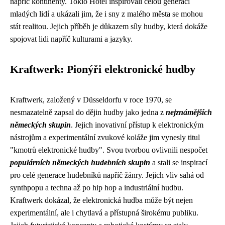
napříč kontinenty. Tokio Hotel inspirovali celou generaci
mladých lidí a ukázali jim, že i sny z malého města se mohou
stát realitou. Jejich příběh je důkazem síly hudby, která dokáže
spojovat lidi napříč kulturami a jazyky.
Kraftwerk: Pionýři elektronické hudby
Kraftwerk, založený v Düsseldorfu v roce 1970, se
nesmazatelně zapsal do dějin hudby jako jedna z
nejznámějších
německých skupin
. Jejich inovativní přístup k elektronickým
nástrojům a experimentální zvukové koláže jim vynesly titul
"kmotrů elektronické hudby". Svou tvorbou ovlivnili nespočet
populárních německých hudebních skupin
a stali se inspirací
pro celé generace hudebníků napříč žánry. Jejich vliv sahá od
synthpopu a techna až po hip hop a industriální hudbu.
Kraftwerk dokázal, že elektronická hudba může být nejen
experimentální, ale i chytlavá a přístupná širokému publiku.