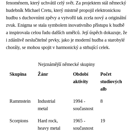
fenoménem, který uchvátil celý svět. Za projektem stál německý
hudebník Michael Cretu, který mistrně propojil elektronickou
hudbu s duchovními zpěvy a vytvořil tak zcela nový a originální
zvuk. Enigma se stala symbolem inovativního přístupu k hudbě
a inspirovala celou řadu dalších umělců. Její úspěch dokazuje, že
i zdánlivě neslučitelné prvky, jako je moderní hudba a starobylé
chorály, se mohou spojit v harmonický a strhující celek.
Nejznámější německé skupiny
Skupina
Žánr
Období
Počet
aktivity
studiových
alb
Rammstein
Industrial
1994 -
8
metal
současnost
Scorpions
Hard rock,
1965 -
19
heavy metal
současnost