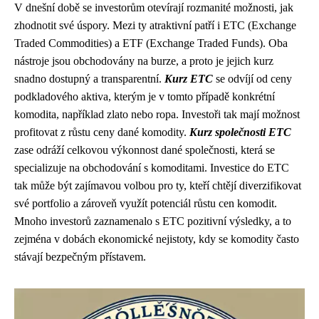
V dnešní době se investorům otevírají rozmanité možnosti, jak
zhodnotit své úspory. Mezi ty atraktivní patří i ETC (Exchange
Traded Commodities) a ETF (Exchange Traded Funds). Oba
nástroje jsou obchodovány na burze, a proto je jejich kurz
snadno dostupný a transparentní.
Kurz ETC
se odvíjí od ceny
podkladového aktiva, kterým je v tomto případě konkrétní
komodita, například zlato nebo ropa. Investoři tak mají možnost
profitovat z růstu ceny dané komodity.
Kurz společnosti ETC
zase odráží celkovou výkonnost dané společnosti, která se
specializuje na obchodování s komoditami. Investice do ETC
tak může být zajímavou volbou pro ty, kteří chtějí diverzifikovat
své portfolio a zároveň využít potenciál růstu cen komodit.
Mnoho investorů zaznamenalo s ETC pozitivní výsledky, a to
zejména v dobách ekonomické nejistoty, kdy se komodity často
stávají bezpečným přístavem.