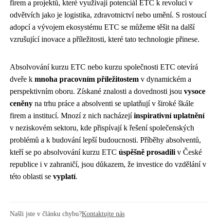
firem a projektů, které využívají potenciál ETC k revoluci v
odvětvích jako je logistika, zdravotnictví nebo umění. S rostoucí
adopcí a vývojem ekosystému ETC se můžeme těšit na další
vzrušující inovace a příležitosti, které tato technologie přinese.
Absolvování kurzu ETC nebo kurzu společnosti ETC otevírá
dveře k
mnoha pracovním příležitostem
v dynamickém a
perspektivním oboru. Získané znalosti a dovednosti jsou
vysoce
ceněny
na trhu práce a absolventi se uplatňují v široké škále
firem a institucí. Mnozí z nich nacházejí
inspirativní uplatnění
v neziskovém sektoru, kde přispívají k řešení společenských
problémů a k budování lepší budoucnosti. Příběhy absolventů,
kteří se po absolvování kurzu ETC
úspěšně prosadili
v České
republice i v zahraničí, jsou důkazem, že investice do vzdělání v
této oblasti se
vyplatí
.
Našli jste v článku chybu?
Kontaktujte nás