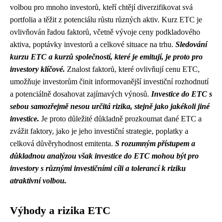
volbou pro mnoho investorů, kteří chtějí diverzifikovat svá
portfolia a těžit z potenciálu růstu různých aktiv. Kurz ETC je
ovlivňován řadou faktorů, včetně vývoje ceny podkladového
aktiva, poptávky investorů a celkové situace na trhu.
Sledování
kurzu ETC a kurzů společností, které je emitují, je proto pro
investory klíčové.
Znalost faktorů, které ovlivňují cenu ETC,
umožňuje investorům činit informovanější investiční rozhodnutí
a potenciálně dosahovat zajímavých výnosů.
Investice do ETC s
sebou samozřejmě nesou určitá rizika, stejně jako jakékoli jiné
investice.
Je proto důležité důkladně prozkoumat dané ETC a
zvážit faktory, jako je jeho investiční strategie, poplatky a
celková důvěryhodnost emitenta.
S rozumným přístupem a
důkladnou analýzou však investice do ETC mohou být pro
investory s různými investičními cíli a tolerancí k riziku
atraktivní volbou.
Výhody a rizika ETC