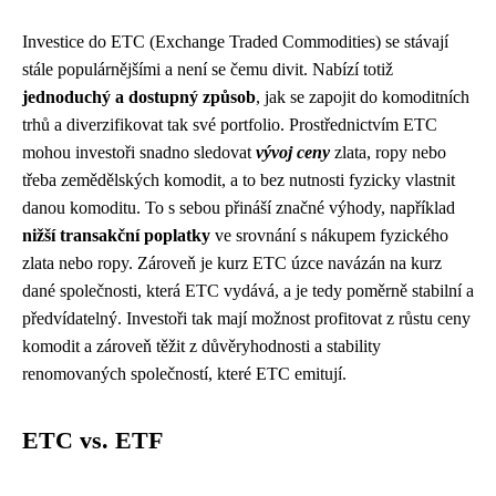
Investice do ETC (Exchange Traded Commodities) se stávají
stále populárnějšími a není se čemu divit. Nabízí totiž
jednoduchý a dostupný způsob
, jak se zapojit do komoditních
trhů a diverzifikovat tak své portfolio. Prostřednictvím ETC
mohou investoři snadno sledovat
vývoj ceny
zlata, ropy nebo
třeba zemědělských komodit, a to bez nutnosti fyzicky vlastnit
danou komoditu. To s sebou přináší značné výhody, například
nižší transakční poplatky
ve srovnání s nákupem fyzického
zlata nebo ropy. Zároveň je kurz ETC úzce navázán na kurz
dané společnosti, která ETC vydává, a je tedy poměrně stabilní a
předvídatelný. Investoři tak mají možnost profitovat z růstu ceny
komodit a zároveň těžit z důvěryhodnosti a stability
renomovaných společností, které ETC emitují.
ETC vs. ETF