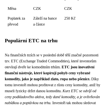
Měna
CZK
CZK
Poplatek za
Záleží na bance
250 Kč
převod
a částce
Populární ETC na trhu
Na finančních trzích se v poslední době těší značné pozornosti
tzv. ETC (Exchange Traded Commodities), které investorům
otevírají dveře ke komoditním trhům.
ETC jsou inovativní
finanční nástroje, které kopírují pohyb ceny vybrané
komodity, jako je například zlato, ropa nebo pšenice.
Díky
tomu investoři mohou profitovat z růstu ceny komodity, aniž by
museli fyzicky držet danou komoditu.
Kurz ETC se odvíjí od
ceny podkladového aktiva, tedy dané komodity, a je ovlivňován
nabídkou a poptávkou na trhu.
Investoři tak mohou sledovat