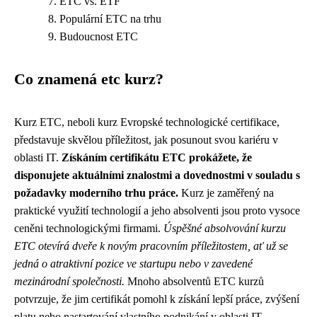
ETC vs. ETF
Populární ETC na trhu
Budoucnost ETC
Co znamená etc kurz?
Kurz ETC, neboli kurz Evropské technologické certifikace,
představuje skvělou příležitost, jak posunout svou kariéru v
oblasti IT.
Získáním certifikátu ETC prokážete, že
disponujete aktuálními znalostmi a dovednostmi v souladu s
požadavky moderního trhu práce.
Kurz je zaměřený na
praktické využití technologií a jeho absolventi jsou proto vysoce
ceněni technologickými firmami.
Úspěšné absolvování kurzu
ETC otevírá dveře k novým pracovním příležitostem, ať už se
jedná o atraktivní pozice ve startupu nebo v zavedené
mezinárodní společnosti.
Mnoho absolventů ETC kurzů
potvrzuje, že jim certifikát pomohl k získání lepší práce, zvýšení
platu nebo nastartování vlastního podnikání v oblasti IT.