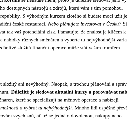
či koruně
se neustále mění, proto je důležité sledovat jeho vý
ho dostupných nástrojů a zdrojů, které vám s tím pomohou.
 republiky. S výhodným kurzem zlotého si budete moci užít je
radiční české restauraci.
Nebo plánujete investovat v Česku?
Si
t tak váš potenciální zisk. Pamatujte, že znalost je klíčem k
te nabídky různých směnáren a vyberte tu nejvýhodnější varia
 zdánlivě složitá finanční operace může stát vaším trumfem.
t složitý ani nevýhodný. Naopak, s trochou plánování a sprá
imum.
Důležité je sledovat aktuální kurzy a porovnávat na
áren, které se specializují na měnové operace a nabízejí
 možností a vybrat tu nejvýhodnější.
Mnoho lidí úspěšně přev
cování svých snů, ať už se jedná o dovolenou, nákupy nebo