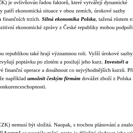
K) je ovlivňován řadou faktorů, které vytvářejí dynamické
ry patří ekonomická situace v obou zemích, úrokové sazby
 finančních trzích.
Silná ekonomika Polska
, tažená růstem e
 pozitivní ekonomické zprávy z České republiky mohou podpoři
 republikou také hrají významnou roli. Vyšší úrokové sazby
 zvyšují poptávku po zlotém a posilují jeho kurz.
Investoři a
své finanční operace a dosáhnout co nejvýhodnějších kurzů. Př
že například
umožnit českým firmám
dovážet zboží z Polska 
 konkurenceschopnosti.
K) nemusí být složitá. Naopak, s trochou plánování a znalos