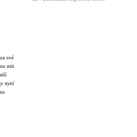
za své
dou mít
atší
hy nyní
za