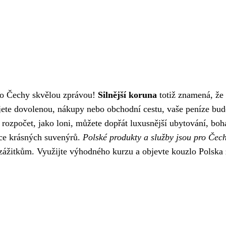
pro Čechy skvělou zprávou!
Silnější koruna
totiž znamená, že 
ujete dovolenou, nákupy nebo obchodní cestu, vaše peníze bu
ý rozpočet, jako loni, můžete dopřát luxusnější ubytování, boh
íce krásných suvenýrů.
Polské produkty a služby jsou pro Čec
ážitkům. Využijte výhodného kurzu a objevte kouzlo Polska 