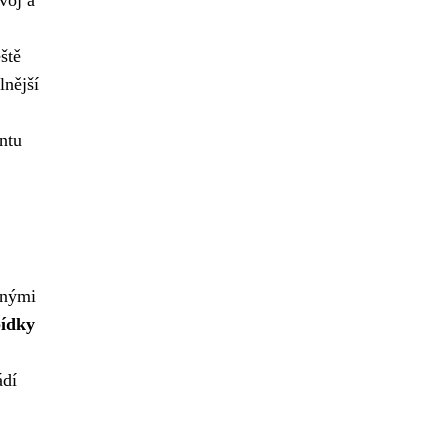
voj a
ště
lnější
ntu
vnými
bídky
ádí