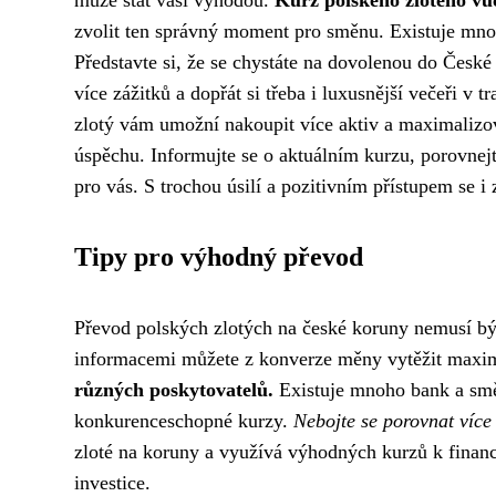
může stát vaší výhodou.
Kurz polského zlotého vů
zvolit ten správný moment pro směnu. Existuje mno
Představte si, že se chystáte na dovolenou do České
více zážitků a dopřát si třeba i luxusnější večeři v t
zlotý vám umožní nakoupit více aktiv a maximalizova
úspěchu. Informujte se o aktuálním kurzu, porovnej
pro vás. S trochou úsilí a pozitivním přístupem se i
Tipy pro výhodný převod
Převod polských zlotých na české koruny nemusí bý
informacemi můžete z konverze měny vytěžit max
různých poskytovatelů.
Existuje mnoho bank a směn
konkurenceschopné kurzy.
Nebojte se porovnat více
zloté na koruny a využívá výhodných kurzů k finan
investice.