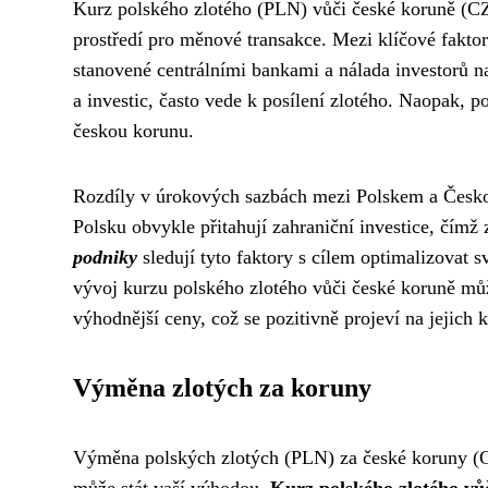
Kurz polského zlotého (PLN) vůči české koruně (CZ
prostředí pro měnové transakce. Mezi klíčové fakto
stanovené centrálními bankami a nálada investorů na
a investic, často vede k posílení zlotého. Naopak,
českou korunu.
Rozdíly v úrokových sazbách mezi Polskem a Českou
Polsku obvykle přitahují zahraniční investice, čímž
podniky
sledují tyto faktory s cílem optimalizovat 
vývoj kurzu polského zlotého vůči české koruně mů
výhodnější ceny, což se pozitivně projeví na jejich
Výměna zlotých za koruny
Výměna polských zlotých (PLN) za české koruny (CZ