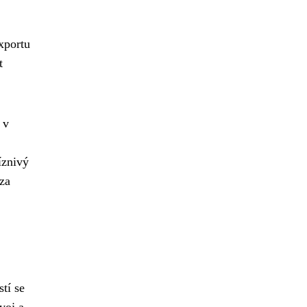
xportu
t
 v
íznivý
za
tí se