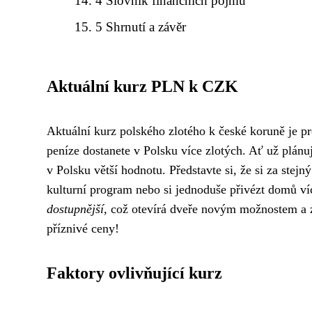
4 Slovník finančních pojmů
5 Shrnutí a závěr
Aktuální kurz PLN k CZK
Aktuální kurz polského zlotého k české koruně je 
peníze dostanete v Polsku více zlotých. Ať už plán
v Polsku větší hodnotu. Představte si, že si za stejn
kulturní program nebo si jednoduše přivézt domů v
dostupnější,
což otevírá dveře novým možnostem a z
příznivé ceny!
Faktory ovlivňující kurz