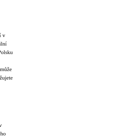
í v
lní
Polsku
y může
žujete
v
ého