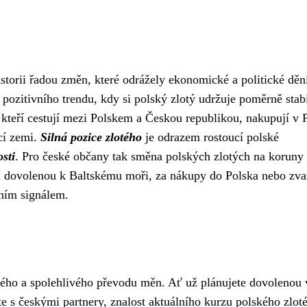
storii řadou změn, které odrážely ekonomické a politické děn
ozitivního trendu, kdy si polský zlotý udržuje poměrně stabi
 kteří cestují mezi Polskem a Českou republikou, nakupují v 
ící zemi.
Silná pozice zlotého
je odrazem rostoucí polské
osti
. Pro české občany tak směna polských zlotých na korun
na dovolenou k Baltskému moři, za nákupy do Polska nebo zva
vním signálem.
hlého a spolehlivého převodu měn. Ať už plánujete dovolenou 
e s českými partnery, znalost aktuálního kurzu polského zlot