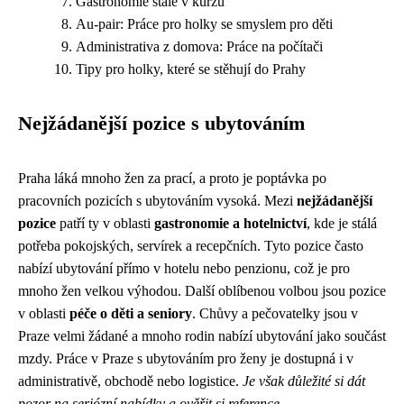
Gastronomie stále v kurzu
Au-pair: Práce pro holky se smyslem pro děti
Administrativa z domova: Práce na počítači
Tipy pro holky, které se stěhují do Prahy
Nejžádanější pozice s ubytováním
Praha láká mnoho žen za prací, a proto je poptávka po
pracovních pozicích s ubytováním vysoká. Mezi
nejžádanější
pozice
patří ty v oblasti
gastronomie a hotelnictví
, kde je stálá
potřeba pokojských, servírek a recepčních. Tyto pozice často
nabízí ubytování přímo v hotelu nebo penzionu, což je pro
mnoho žen velkou výhodou. Další oblíbenou volbou jsou pozice
v oblasti
péče o děti a seniory
. Chůvy a pečovatelky jsou v
Praze velmi žádané a mnoho rodin nabízí ubytování jako součást
mzdy. Práce v Praze s ubytováním pro ženy je dostupná i v
administrativě, obchodě nebo logistice.
Je však důležité si dát
pozor na seriózní nabídky a ověřit si reference
.