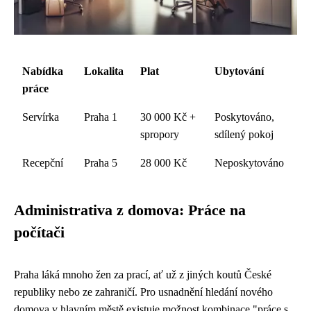
Nabídka
Lokalita
Plat
Ubytování
práce
Servírka
Praha 1
30 000 Kč +
Poskytováno,
spropory
sdílený pokoj
Recepční
Praha 5
28 000 Kč
Neposkytováno
Administrativa z domova: Práce na
počítači
Praha láká mnoho žen za prací, ať už z jiných koutů České
republiky nebo ze zahraničí. Pro usnadnění hledání nového
domova v hlavním městě existuje možnost kombinace "práce s