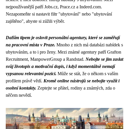
nejpoužívanější patří Jobs.cz, Prace.cz a Indeed.com.
Nezapomeňte si nastavit filtr "ubytování" nebo "ubytování
zajištěno", abyste si zúžili výběr.
Dalším tipem je oslovit personální agentury, které se zaměřují
na pracovní místa v Praze.
Mnoho z nich má databázi nabídek s
ubytováním, a to i pro ženy. Mezi známé agentury patří Grafton
Recruitment, ManpowerGroup a Randstad.
Nebojte se jim zaslat
svůj životopis a motivační dopis, i když momentálně nemají
vypsanou relevantní pozici.
Může se stát, že o někom s vaším
profilem právě vědí.
Kromě online nástrojů se nebojte využít i
osobní kontakty.
Zeptejte se přátel, rodiny a známých, zda o
něčem nevědí.