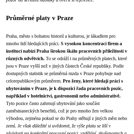
Průměrné platy v Praze
Praha, město s bohatou historií a kulturou, je lákadlem pro
mnoho lidí hledajících práci.
S vysokou koncentrací firem a
institucí nabízí Praha širokou škálu pracovních příležitostí v
různých odvětvích.
To se odráží i na průměrných platech, které
jsou v Praze vyšší než v jiných částech České republiky. Podle
dostupných statistik se průměrná mzda v Praze pohybuje nad
celorepublikovým průměrem.
Pro ženy, které hledají práci s
ubytováním v Praze, je k dispozici řada pracovních pozic,
například v hotelnictví, gastronomii nebo administrativě.
Tyto pozice často zahrnují ubytování jako součást
zaměstnaneckých benefitů, což je pro mnoho žen velkou
výhodou, zejména pokud se do Prahy stěhují z jiných měst nebo
zemí.
Je však důležité si uvědomit, že výše platu se liší v
závislosti na konkrétní pracovní pozici, vzdělání, zkušenostech a