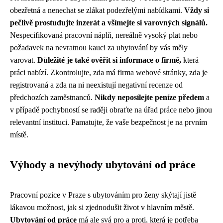
obezřetná a nenechat se zlákat podezřelými nabídkami.
Vždy si
pečlivě prostudujte inzerát a všímejte si varovných signálů.
Nespecifikovaná pracovní náplň, nereálně vysoký plat nebo
požadavek na nevratnou kauci za ubytování by vás měly
varovat.
Důležité je také ověřit si informace o firmě,
která
práci nabízí. Zkontrolujte, zda má firma webové stránky, zda je
registrovaná a zda na ni neexistují negativní recenze od
předchozích zaměstnanců.
Nikdy neposílejte peníze předem
a
v případě pochybností se raději obraťte na úřad práce nebo jinou
relevantní instituci. Pamatujte, že vaše bezpečnost je na prvním
místě.
Výhody a nevýhody ubytování od práce
Pracovní pozice v Praze s ubytováním pro ženy skýtají jistě
lákavou možnost, jak si zjednodušit život v hlavním městě.
Ubytování od práce
má ale svá pro a proti, která je potřeba