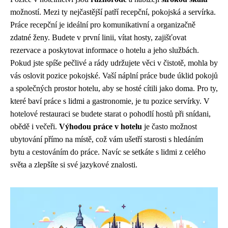
možností. Mezi ty nejčastější patří recepční, pokojská a servírka.
Práce recepční je ideální pro komunikativní a organizačně
zdatné ženy. Budete v první linii, vítat hosty, zajišťovat
rezervace a poskytovat informace o hotelu a jeho službách.
Pokud jste spíše pečlivé a rády udržujete věci v čistotě, mohla by
vás oslovit pozice pokojské. Vaší náplní práce bude úklid pokojů
a společných prostor hotelu, aby se hosté cítili jako doma. Pro ty,
které baví práce s lidmi a gastronomie, je tu pozice servírky. V
hotelové restauraci se budete starat o pohodlí hostů při snídani,
obědě i večeři.
Výhodou práce v hotelu
je často možnost
ubytování přímo na místě, což vám ušetří starosti s hledáním
bytu a cestováním do práce. Navíc se setkáte s lidmi z celého
světa a zlepšíte si své jazykové znalosti.