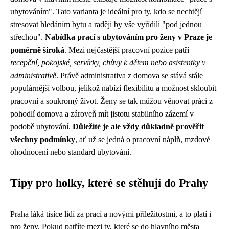
ubytováním". Tato varianta je ideální pro ty, kdo se nechtějí
stresovat hledáním bytu a raději by vše vyřídili "pod jednou
střechou".
Nabídka prací s ubytováním pro ženy v Praze je
poměrně široká
. Mezi nejčastější pracovní pozice patří
recepční, pokojské, servírky, chůvy k dětem nebo asistentky v
administrativě
. Právě administrativa z domova se stává stále
populárnější volbou, jelikož nabízí flexibilitu a možnost skloubit
pracovní a soukromý život. Ženy se tak můžou věnovat práci z
pohodlí domova a zároveň mít jistotu stabilního zázemí v
podobě ubytování.
Důležité je ale vždy důkladně prověřit
všechny podmínky
, ať už se jedná o pracovní náplň, mzdové
ohodnocení nebo standard ubytování.
Tipy pro holky, které se stěhují do Prahy
Praha láká tisíce lidí za prací a novými příležitostmi, a to platí i
pro ženy. Pokud patříte mezi ty, které se do hlavního města