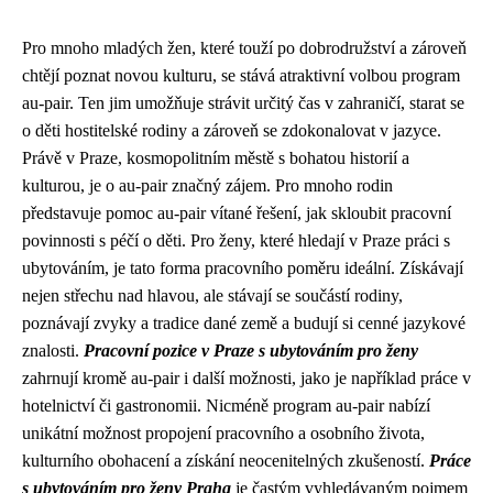
Pro mnoho mladých žen, které touží po dobrodružství a zároveň
chtějí poznat novou kulturu, se stává atraktivní volbou program
au-pair. Ten jim umožňuje strávit určitý čas v zahraničí, starat se
o děti hostitelské rodiny a zároveň se zdokonalovat v jazyce.
Právě v Praze, kosmopolitním městě s bohatou historií a
kulturou, je o au-pair značný zájem. Pro mnoho rodin
představuje pomoc au-pair vítané řešení, jak skloubit pracovní
povinnosti s péčí o děti. Pro ženy, které hledají v Praze práci s
ubytováním, je tato forma pracovního poměru ideální. Získávají
nejen střechu nad hlavou, ale stávají se součástí rodiny,
poznávají zvyky a tradice dané země a budují si cenné jazykové
znalosti.
Pracovní pozice v Praze s ubytováním pro ženy
zahrnují kromě au-pair i další možnosti, jako je například práce v
hotelnictví či gastronomii. Nicméně program au-pair nabízí
unikátní možnost propojení pracovního a osobního života,
kulturního obohacení a získání neocenitelných zkušeností.
Práce
s ubytováním pro ženy Praha
je častým vyhledávaným pojmem