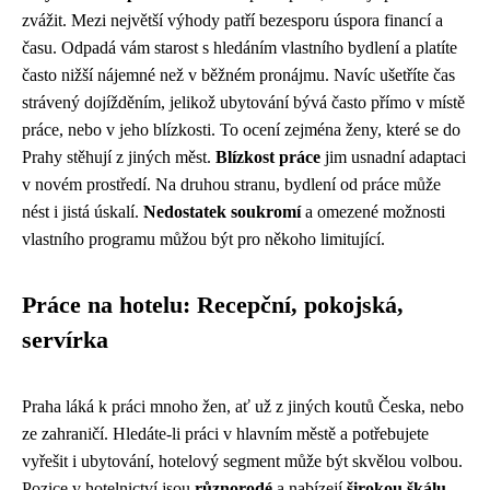
zvážit. Mezi největší výhody patří bezesporu úspora financí a
času. Odpadá vám starost s hledáním vlastního bydlení a platíte
často nižší nájemné než v běžném pronájmu. Navíc ušetříte čas
strávený dojížděním, jelikož ubytování bývá často přímo v místě
práce, nebo v jeho blízkosti. To ocení zejména ženy, které se do
Prahy stěhují z jiných měst.
Blízkost práce
jim usnadní adaptaci
v novém prostředí. Na druhou stranu, bydlení od práce může
nést i jistá úskalí.
Nedostatek soukromí
a omezené možnosti
vlastního programu můžou být pro někoho limitující.
Práce na hotelu: Recepční, pokojská,
servírka
Praha láká k práci mnoho žen, ať už z jiných koutů Česka, nebo
ze zahraničí. Hledáte-li práci v hlavním městě a potřebujete
vyřešit i ubytování, hotelový segment může být skvělou volbou.
Pozice v hotelnictví jsou
různorodé
a nabízejí
širokou škálu