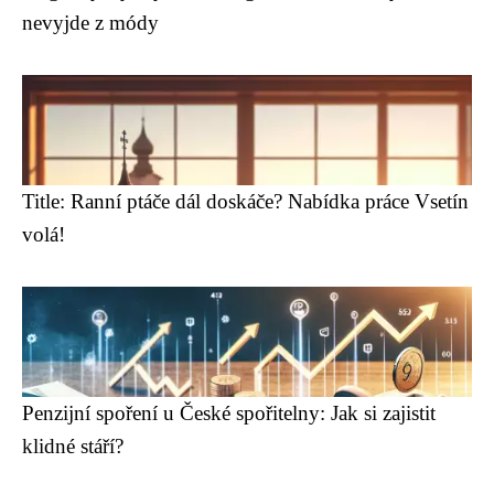
nevyjde z módy
Title: Ranní ptáče dál doskáče? Nabídka práce Vsetín
volá!
Penzijní spoření u České spořitelny: Jak si zajistit
klidné stáří?