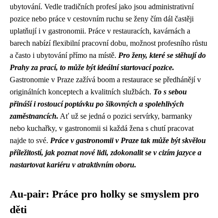
ubytování. Vedle tradičních profesí jako jsou administrativní
pozice nebo práce v cestovním ruchu se ženy čím dál častěji
uplatňují i v gastronomii. Práce v restauracích, kavárnách a
barech nabízí flexibilní pracovní dobu, možnost profesního růstu
a často i ubytování přímo na místě.
Pro ženy, které se stěhují do
Prahy za prací, to může být ideální startovací pozice.
Gastronomie v Praze zažívá boom a restaurace se předhánějí v
originálních konceptech a kvalitních službách.
To s sebou
přináší i rostoucí poptávku po šikovných a spolehlivých
zaměstnancích.
Ať už se jedná o pozici servírky, barmanky
nebo kuchařky, v gastronomii si každá žena s chutí pracovat
najde to své.
Práce v gastronomii v Praze tak může být skvělou
příležitostí, jak poznat nové lidi, zdokonalit se v cizím jazyce a
nastartovat kariéru v atraktivním oboru.
Au-pair: Práce pro holky se smyslem pro
děti