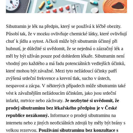
Sibutramin je lék na předpis, který se používá k léčbě obezity.
Působí tak, že v mozku ovlivňuje chemické látky, které ovlivňují
chuť k jídlu a sytost. Ačkoli může být sibutramin účinný při
hubnutí, je důležité si uvědomit, že se nejedná o zázračný lék a
měl by být užíván pouze pod dohledem lékaře. Sibutramin není
vhodný pro každého a má řadu potenciálních vedlejších účinků,
které mohou být závažné. Mezi tyto nežádoucí účinky patří
zvýšená srdeční frekvence a krevní tlak, sucho v ústech,
nespavost a zácpa. V některých případech může sibutramin také
vést k závažnějším nežádoucím účinkům, jako jsou srdeční
infarkt, mrtvice nebo záchvaty.
Je nezbytné si uvědomit, že
prodej sibutraminu bez lékařského předpisu je v České
republice nezákonný.
Informace o prodeji sibutraminu na
internetu nebo z jiných neoficiálních zdrojů by měly být brány s
velkou rezervou.
Používání sibutraminu bez konzultace s