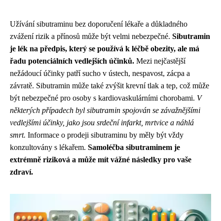
Užívání sibutraminu bez doporučení lékaře a důkladného
zvážení rizik a přínosů může být velmi nebezpečné.
Sibutramin
je lék na předpis, který se používá k léčbě obezity, ale má
řadu potenciálních vedlejších účinků.
Mezi nejčastější
nežádoucí účinky patří sucho v ústech, nespavost, zácpa a
závratě. Sibutramin může také zvýšit krevní tlak a tep, což může
být nebezpečné pro osoby s kardiovaskulárními chorobami.
V
některých případech byl sibutramin spojován se závažnějšími
vedlejšími účinky, jako jsou srdeční infarkt, mrtvice a náhlá
smrt.
Informace o prodeji sibutraminu by měly být vždy
konzultovány s lékařem.
Samoléčba sibutraminem je
extrémně riziková a může mít vážné následky pro vaše
zdraví.