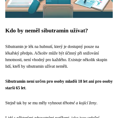
Kdo by neměl sibutramin užívat?
Sibutramin je lék na hubnutí, který je dostupný pouze na
lékařský předpis. Ačkoliv může být účinný při snižování
hmotnosti, není vhodný pro každého. Existuje několik skupin
lidí, kteří by sibutramin užívat neměli.
Sibutramin není určen pro osoby mladší 18 let ani pro osoby
starší 65 let
.
Stejně tak by se mu měly vyhnout
těhotné a kojící ženy
.
Lidé s některými zdravotními potížemi, jako jsou srdeční