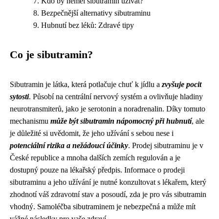
Kdo by neměl sibutramin užívat?
Bezpečnější alternativy sibutraminu
Hubnutí bez léků: Zdravé tipy
Co je sibutramin?
Sibutramin je látka, která potlačuje chuť k jídlu a
zvyšuje pocit
sytosti
. Působí na centrální nervový systém a ovlivňuje hladiny
neurotransmiterů, jako je serotonin a noradrenalin. Díky tomuto
mechanismu
může být sibutramin nápomocný při hubnutí
, ale
je důležité si uvědomit, že jeho užívání s sebou nese i
potenciální rizika a nežádoucí účinky
. Prodej sibutraminu je v
České republice a mnoha dalších zemích regulován a je
dostupný pouze na lékařský předpis. Informace o prodeji
sibutraminu a jeho užívání je nutné konzultovat s lékařem, který
zhodnotí váš zdravotní stav a posoudí, zda je pro vás sibutramin
vhodný. Samoléčba sibutraminem je nebezpečná a může mít
vážné následky pro vaše zdraví.