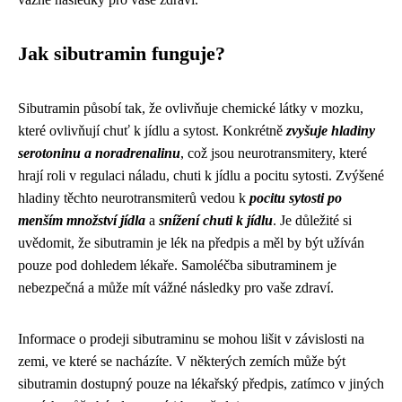
Jak sibutramin funguje?
Sibutramin působí tak, že ovlivňuje chemické látky v mozku,
které ovlivňují chuť k jídlu a sytost. Konkrétně
zvyšuje hladiny
serotoninu a noradrenalinu
, což jsou neurotransmitery, které
hrají roli v regulaci náladu, chuti k jídlu a pocitu sytosti. Zvýšené
hladiny těchto neurotransmiterů vedou k
pocitu sytosti po
menším množství jídla
a
snížení chuti k jídlu
. Je důležité si
uvědomit, že sibutramin je lék na předpis a měl by být užíván
pouze pod dohledem lékaře. Samoléčba sibutraminem je
nebezpečná a může mít vážné následky pro vaše zdraví.
Informace o prodeji sibutraminu se mohou lišit v závislosti na
zemi, ve které se nacházíte. V některých zemích může být
sibutramin dostupný pouze na lékařský předpis, zatímco v jiných