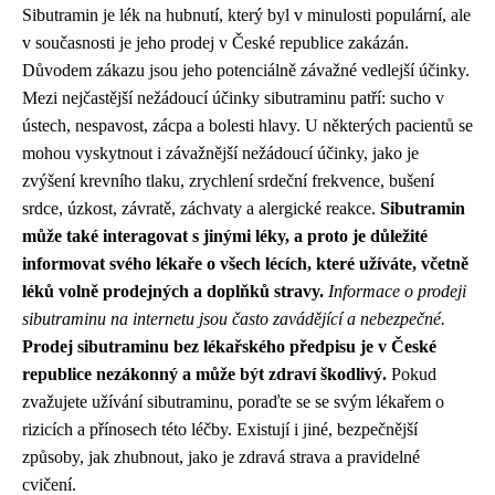
Sibutramin je lék na hubnutí, který byl v minulosti populární, ale
v současnosti je jeho prodej v České republice zakázán.
Důvodem zákazu jsou jeho potenciálně závažné vedlejší účinky.
Mezi nejčastější nežádoucí účinky sibutraminu patří: sucho v
ústech, nespavost, zácpa a bolesti hlavy. U některých pacientů se
mohou vyskytnout i závažnější nežádoucí účinky, jako je
zvýšení krevního tlaku, zrychlení srdeční frekvence, bušení
srdce, úzkost, závratě, záchvaty a alergické reakce.
Sibutramin
může také interagovat s jinými léky, a proto je důležité
informovat svého lékaře o všech lécích, které užíváte, včetně
léků volně prodejných a doplňků stravy.
Informace o prodeji
sibutraminu na internetu jsou často zavádějící a nebezpečné.
Prodej sibutraminu bez lékařského předpisu je v České
republice nezákonný a může být zdraví škodlivý.
Pokud
zvažujete užívání sibutraminu, poraďte se se svým lékařem o
rizicích a přínosech této léčby. Existují i jiné, bezpečnější
způsoby, jak zhubnout, jako je zdravá strava a pravidelné
cvičení.