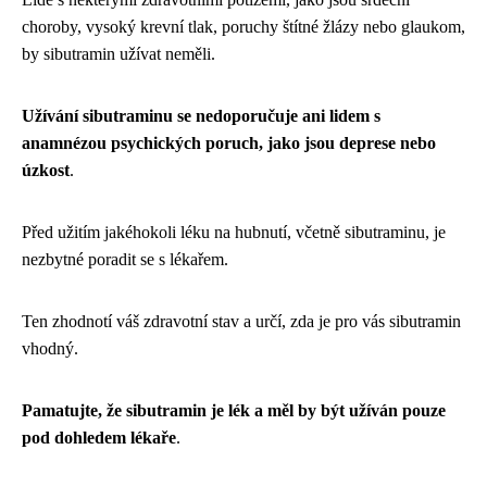
choroby, vysoký krevní tlak, poruchy štítné žlázy nebo glaukom,
by sibutramin užívat neměli.
Užívání sibutraminu se nedoporučuje ani lidem s
anamnézou psychických poruch, jako jsou deprese nebo
úzkost
.
Před užitím jakéhokoli léku na hubnutí, včetně sibutraminu, je
nezbytné poradit se s lékařem.
Ten zhodnotí váš zdravotní stav a určí, zda je pro vás sibutramin
vhodný.
Pamatujte, že sibutramin je lék a měl by být užíván pouze
pod dohledem lékaře
.