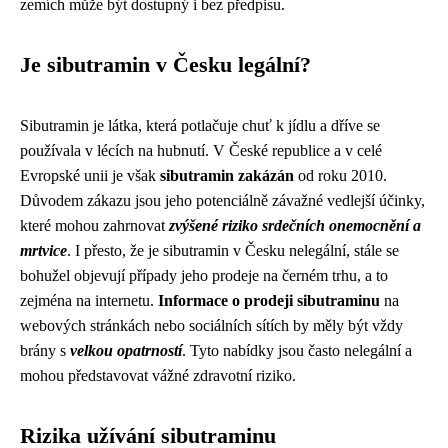
zemích může být dostupný i bez předpisu.
Je sibutramin v Česku legální?
Sibutramin je látka, která potlačuje chuť k jídlu a dříve se
používala v lécích na hubnutí. V České republice a v celé
Evropské unii je však
sibutramin zakázán
od roku 2010.
Důvodem zákazu jsou jeho potenciálně závažné vedlejší účinky,
které mohou zahrnovat
zvýšené riziko srdečních onemocnění a
mrtvice
. I přesto, že je sibutramin v Česku nelegální, stále se
bohužel objevují případy jeho prodeje na černém trhu, a to
zejména na internetu.
Informace o prodeji sibutraminu
na
webových stránkách nebo sociálních sítích by měly být vždy
brány s
velkou opatrností
. Tyto nabídky jsou často nelegální a
mohou představovat vážné zdravotní riziko.
Rizika užívání sibutraminu