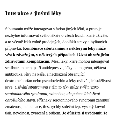
Interakce s jinými léky
Sibutramin může interagovat s řadou jiných léků, a proto je
nezbytné informovat svého lékaře o všech lécích, které užíváte,
a to včetně léků volně prodejných, doplňků stravy a bylinných
přípravků.
Kombinace sibutraminu s některými léky může
vést k závažným, v některých případech i život ohrožujícím
zdravotním komplikacím.
Mezi léky, které mohou interagovat
se sibutraminem, patří antidepresiva, léky na migrénu, některá
antibiotika, léky na kašel a nachlazení obsahující
dextromethorfan nebo pseudoefedrin a léky ovlivňující srážlivost
krve.
Užívání sibutraminu s těmito léky může zvýšit riziko
serotoninového syndromu, vzácného, ale potenciálně život
ohrožujícího stavu.
Příznaky serotoninového syndromu zahrnují
zmatenost, halucinace, třes, rychlý srdeční tep, vysoký krevní
tlak, nevolnost, zvracení a průjem.
Je důležité si uvědomit, že