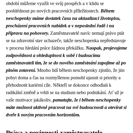
období můžeme využít ve svůj prospěch a v klidu se
poohlédnout po nových pracovních příležitostech.
Během
neschopenky máme dostatek času na aktualizaci životopisu,
procházení pracovních nabídek a v neposlední řadě i na
přípravu na pohovory.
Zaměstnavatelé navíc nemají právo ptát
se na zdravotní stav uchazeče, takže neschopenka nepředstavuje
v procesu hledání práce žádnou překážku.
Naopak, projevujeme
zodpovědnost a ohleduplnost k sobě i budoucímu
zaměstnavateli tím, že se do nového zaměstnání zapojíme až po
plném zotavení.
Mnoho lidí během neschopenky zjistilo, že jim
pobyt doma a čas na rozmyšlenou pomohl ujasnit si priority a
přehodnotit kariérní cíle. Někteří se dokonce odhodlali k
radikální změně a vrhli se na studium nebo podnikání. Ať už je
vaše motivace jakákoliv,
pamatujte, že i během neschopenky
máte možnost aktivně pracovat na své budoucnosti a otevírat si
dveře k novým pracovním horizontům.
Práva a povinnosti zaměstnavatele