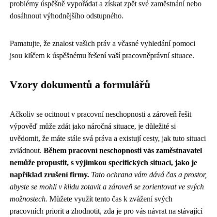
problémy úspěšně vypořádat a získat zpět své zaměstnání nebo
dosáhnout výhodnějšího odstupného.
Pamatujte, že znalost vašich práv a včasné vyhledání pomoci
jsou klíčem k úspěšnému řešení vaší pracovněprávní situace.
Vzory dokumentů a formulářů
Ačkoliv se ocitnout v pracovní neschopnosti a zároveň řešit
výpověď může zdát jako náročná situace, je důležité si
uvědomit, že máte stále svá práva a existují cesty, jak tuto situaci
zvládnout.
Během pracovní neschopnosti vás zaměstnavatel
nemůže propustit, s výjimkou specifických situací, jako je
například zrušení firmy.
Tato ochrana vám dává čas a prostor,
abyste se mohli v klidu zotavit a zároveň se zorientovat ve svých
možnostech.
Můžete využít tento čas k zvážení svých
pracovních priorit a zhodnotit, zda je pro vás návrat na stávající