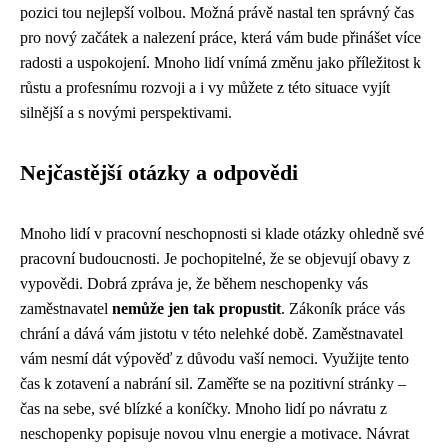
pozici tou nejlepší volbou. Možná právě nastal ten správný čas
pro nový začátek a nalezení práce, která vám bude přinášet více
radosti a uspokojení. Mnoho lidí vnímá změnu jako příležitost k
růstu a profesnímu rozvoji a i vy můžete z této situace vyjít
silnější a s novými perspektivami.
Nejčastější otázky a odpovědi
Mnoho lidí v pracovní neschopnosti si klade otázky ohledně své
pracovní budoucnosti. Je pochopitelné, že se objevují obavy z
vypovědi. Dobrá zpráva je, že během neschopenky vás
zaměstnavatel
nemůže jen tak propustit
. Zákoník práce vás
chrání a dává vám jistotu v této nelehké době. Zaměstnavatel
vám nesmí dát výpověď z důvodu vaší nemoci. Využijte tento
čas k zotavení a nabrání sil. Zaměřte se na pozitivní stránky –
čas na sebe, své blízké a koníčky. Mnoho lidí po návratu z
neschopenky popisuje novou vlnu energie a motivace. Návrat