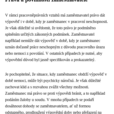
V rámci pracovněprávních vztahů má zaměstnavatel právo dát
výpověď i v době, kdy je zaměstnanec v pracovní neschopnosti.
Je však důležité si uvědomit, že toto právo je podmíněno
splněním určitých zákonných podmínek. Zaměstnavatel
například nemůže dát výpověď v době, kdy je zaměstnanec
uznán dočasně práce neschopným z důvodu pracovního úrazu
nebo nemoci z povolání. V ostatních případech je nutné, aby
výpovědní důvod byl jasně specifikován a prokazatelný.
Je pochopitelné, že situace, kdy zaměstnanec obdrží výpověď v
době nemoci, může být psychicky náročná. Je však důležité
zachovat klid a s rozvahou zvážit všechny možnosti.
Zaměstnanec má právo se proti výpovědi bránit, a to například
podáním žaloby u soudu. V mnoha případech se podaří
dosáhnout dohody se zaměstnavatelem, ať už formou
odstupného, prodloužení výpovědní doby nebo přeřazení na