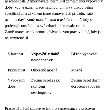
neschopnosti. Zaměstnavatel nesmí dát zaměstnanci výpověď v
době, kdy je uznán práce neschopným, s výjimkou velmi
specifických a zákonem jasně stanovených případů. Tato
ochrana dává zaměstnancům
klid a jistotu
v době, kdy se
potřebují soustředit na své zdraví a rekonvalescenci.
Zaměstnanci se tak nemusí obávat o svou práci v době, kdy jsou
nejzranitelnější.
Vlastnost
Výpověď v době
Běžná výpověď
neschopenky
Přípustnost
Omezeně možná
Možná
Výpovědní
Začíná běžet až po
Začíná běžet dnem
doba
skončení
doručení výpovědi
neschopenky
Pracovněprávní situace se tak pro zaměstnance v pracovní