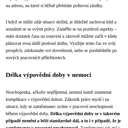
na adresu, na které si běžně přebíráte poštovní zásilky.
I když se může zdát situace složitá, je důležité zachovat klid a
seznámit se se svými právy. Zaměřte se na pozitivní aspekty –
máte dostatek času na zotavení a zároveň můžete začít v klidu
plánovat svou další profesní dráhu. Využijte tento čas ve svůj
prospěch, zdokonalte své dovednosti, nebo se poohlédněte po
nových pracovních příležitostech.
Délka výpovědní doby v nemoci
Neschopenka, ačkoliv nepříjemná, nemusí nutně znamenat
komplikace s výpovědní dobou. Zákoník práce myslí i na
situace, kdy se zaměstnanec ocitne v pracovní neschopnosti
během výpovědní doby.
Délka výpovědní doby se v takovém
případě nemění a běží standardně dál, a to i v případě, že je
zaměstnanec v pracovní neschopnosti.
Zaměstnanec tak má i