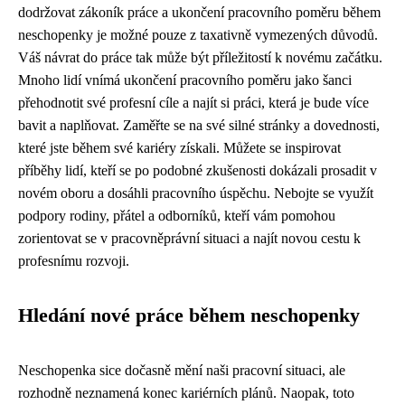
dodržovat zákoník práce a ukončení pracovního poměru během
neschopenky je možné pouze z taxativně vymezených důvodů.
Váš návrat do práce tak může být příležitostí k novému začátku.
Mnoho lidí vnímá ukončení pracovního poměru jako šanci
přehodnotit své profesní cíle a najít si práci, která je bude více
bavit a naplňovat. Zaměřte se na své silné stránky a dovednosti,
které jste během své kariéry získali. Můžete se inspirovat
příběhy lidí, kteří se po podobné zkušenosti dokázali prosadit v
novém oboru a dosáhli pracovního úspěchu. Nebojte se využít
podpory rodiny, přátel a odborníků, kteří vám pomohou
zorientovat se v pracovněprávní situaci a najít novou cestu k
profesnímu rozvoji.
Hledání nové práce během neschopenky
Neschopenka sice dočasně mění naši pracovní situaci, ale
rozhodně neznamená konec kariérních plánů. Naopak, toto