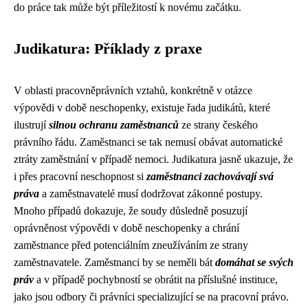
do práce tak může být příležitostí k novému začátku.
Judikatura: Příklady z praxe
V oblasti pracovněprávních vztahů, konkrétně v otázce
výpovědi v době neschopenky, existuje řada judikátů, které
ilustrují
silnou ochranu zaměstnanců
ze strany českého
právního řádu. Zaměstnanci se tak nemusí obávat automatické
ztráty zaměstnání v případě nemoci. Judikatura jasně ukazuje, že
i přes pracovní neschopnost si
zaměstnanci zachovávají svá
práva
a zaměstnavatelé musí dodržovat zákonné postupy.
Mnoho případů dokazuje, že soudy důsledně posuzují
oprávněnost výpovědi v době neschopenky a chrání
zaměstnance před potenciálním zneužíváním ze strany
zaměstnavatele. Zaměstnanci by se neměli bát
domáhat se svých
práv
a v případě pochybností se obrátit na příslušné instituce,
jako jsou odbory či právníci specializující se na pracovní právo.