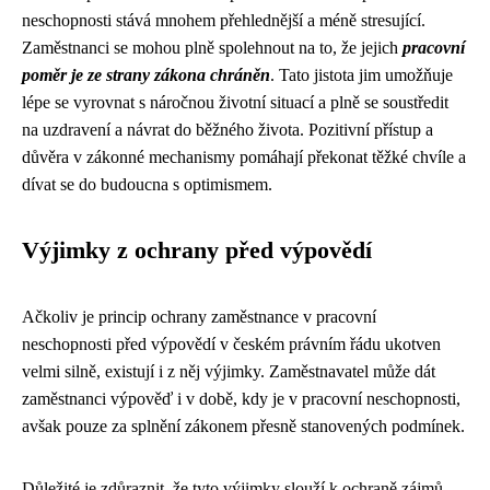
neschopnosti stává mnohem přehlednější a méně stresující.
Zaměstnanci se mohou plně spolehnout na to, že jejich
pracovní
poměr je ze strany zákona chráněn
. Tato jistota jim umožňuje
lépe se vyrovnat s náročnou životní situací a plně se soustředit
na uzdravení a návrat do běžného života. Pozitivní přístup a
důvěra v zákonné mechanismy pomáhají překonat těžké chvíle a
dívat se do budoucna s optimismem.
Výjimky z ochrany před výpovědí
Ačkoliv je princip ochrany zaměstnance v pracovní
neschopnosti před výpovědí v českém právním řádu ukotven
velmi silně, existují i z něj výjimky. Zaměstnavatel může dát
zaměstnanci výpověď i v době, kdy je v pracovní neschopnosti,
avšak pouze za splnění zákonem přesně stanovených podmínek.
Důležité je zdůraznit, že tyto výjimky slouží k ochraně zájmů