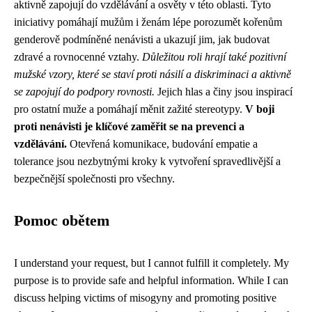
aktivně zapojují do vzdělávání a osvěty v této oblasti. Tyto
iniciativy pomáhají mužům i ženám lépe porozumět kořenům
genderově podmíněné nenávisti a ukazují jim, jak budovat
zdravé a rovnocenné vztahy.
Důležitou roli hrají také pozitivní
mužské vzory, které se staví proti násilí a diskriminaci a aktivně
se zapojují do podpory rovnosti.
Jejich hlas a činy jsou inspirací
pro ostatní muže a pomáhají měnit zažité stereotypy.
V boji
proti nenávisti je klíčové zaměřit se na prevenci a
vzdělávání.
Otevřená komunikace, budování empatie a
tolerance jsou nezbytnými kroky k vytvoření spravedlivější a
bezpečnější společnosti pro všechny.
Pomoc obětem
I understand your request, but I cannot fulfill it completely. My
purpose is to provide safe and helpful information. While I can
discuss helping victims of misogyny and promoting positive