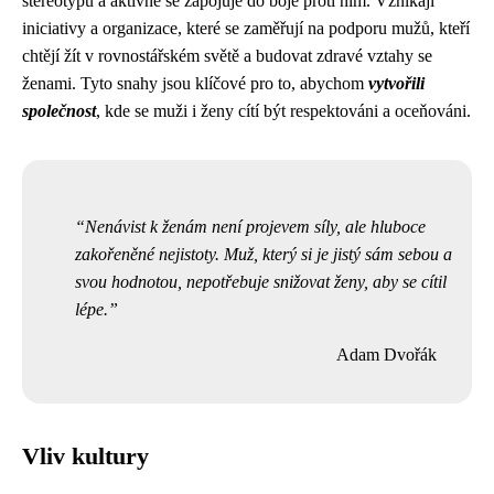
stereotypů a aktivně se zapojuje do boje proti nim. Vznikají
iniciativy a organizace, které se zaměřují na podporu mužů, kteří
chtějí žít v rovnostářském světě a budovat zdravé vztahy se
ženami. Tyto snahy jsou klíčové pro to, abychom
vytvořili
společnost
, kde se muži i ženy cítí být respektováni a oceňováni.
Nenávist k ženám není projevem síly, ale hluboce
zakořeněné nejistoty. Muž, který si je jistý sám sebou a
svou hodnotou, nepotřebuje snižovat ženy, aby se cítil
lépe.
Adam Dvořák
Vliv kultury