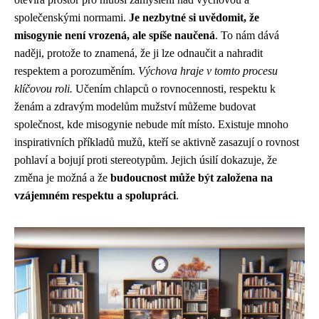
společenskými normami.
Je nezbytné si uvědomit, že
misogynie není vrozená, ale spíše naučená
. To nám dává
naději, protože to znamená, že ji lze odnaučit a nahradit
respektem a porozuměním.
Výchova hraje v tomto procesu
klíčovou roli.
Učením chlapců o rovnocennosti, respektu k
ženám a zdravým modelům mužství můžeme budovat
společnost, kde misogynie nebude mít místo. Existuje mnoho
inspirativních příkladů mužů, kteří se aktivně zasazují o rovnost
pohlaví a bojují proti stereotypům. Jejich úsilí dokazuje, že
změna je možná a že
budoucnost může být založena na
vzájemném respektu a spolupráci
.