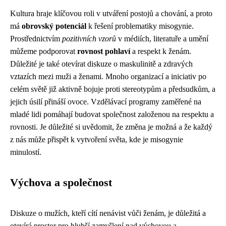
Kultura hraje klíčovou roli v utváření postojů a chování, a proto
má
obrovský potenciál
k řešení problematiky misogynie.
Prostřednictvím
pozitivních vzorů
v médiích, literatuře a umění
můžeme podporovat
rovnost pohlaví
a respekt k ženám.
Důležité je také otevírat diskuze o maskulinitě a zdravých
vztazích mezi muži a ženami. Mnoho organizací a iniciativ po
celém světě již aktivně bojuje proti stereotypům a předsudkům, a
jejich úsilí přináší ovoce. Vzdělávací programy zaměřené na
mladé lidi pomáhají budovat společnost založenou na respektu a
rovnosti. Je důležité si uvědomit, že změna je možná a že každý
z nás může přispět k vytvoření světa, kde je misogynie
minulostí.
Výchova a společnost
Diskuze o mužích, kteří cítí nenávist vůči ženám, je důležitá a
otevírá prostor pro hlubší zamyšlení nad výchovou a