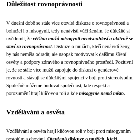
Důležitost rovnoprávnosti
V dnešní době se stále více otevírá diskuze o rovnoprávnosti a
bohužel i o misogynii, tedy nenávisti vůči ženám. Je důležité si
uvědomit, že
většina mužů misogynii neodsouhlasí a aktivně se
staví za rovnoprávnost
. Diskuze o mužích, kteří nenávidí ženy,
by nás neměla odradit, ale naopak motivovat k dalšímu šíření
osvěty a podpory zdravého a rovnoprávného prostředí. Pozitivní
je, že se stále více mužů zapojuje do diskuzí o genderové
rovnosti a stávají se důležitými spojenci v boji proti stereotypům.
Společně můžeme budovat společnost, kde respekt a
porozumění hrají klíčovou roli a kde
misogynie nemá místo
.
Vzdělávání a osvěta
Vzdělávání a osvěta hrají klíčovou roli v boji proti misogynním
postojům a chování.
Otevřená diskuze o mužích, kteří