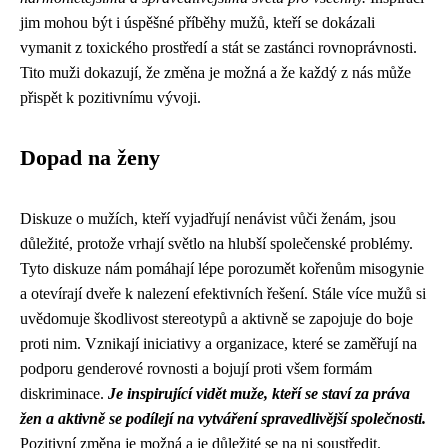
jim mohou být i úspěšné příběhy mužů, kteří se dokázali
vymanit z toxického prostředí a stát se zastánci rovnoprávnosti.
Tito muži dokazují, že změna je možná a že každý z nás může
přispět k pozitivnímu vývoji.
Dopad na ženy
Diskuze o mužích, kteří vyjadřují nenávist vůči ženám, jsou
důležité, protože vrhají světlo na hlubší společenské problémy.
Tyto diskuze nám pomáhají lépe porozumět kořenům misogynie
a otevírají dveře k nalezení efektivních řešení. Stále více mužů si
uvědomuje škodlivost stereotypů a aktivně se zapojuje do boje
proti nim. Vznikají iniciativy a organizace, které se zaměřují na
podporu genderové rovnosti a bojují proti všem formám
diskriminace.
Je inspirující vidět muže, kteří se staví za práva
žen a aktivně se podílejí na vytváření spravedlivější společnosti.
Pozitivní změna je možná a je důležité se na ni soustředit.