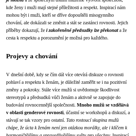
kde ženy i muži mají stejné příležitosti a respekt. Inspirací nám
mohou být i muži, kteří se dříve dopouštěli misogynního
chování, ale dokázali se změnit a stát se zastánci rovnosti. Jejich
příběhy dokazují, že
i zakořeněné předsudky lze překonat
a že
cesta k respektu a porozumění je možná pro každého.
Projevy a chování
V dnešní době, kdy se čím dál více otevírá diskuze o rovnosti
pohlaví a respektu k ženám, je důležité zaměřit se i na pozitivní
změny a pokroky. Stále více mužů si uvědomuje škodlivost
stereotypů a předsudků vůči ženám a aktivně se zapojuje do
budování rovnocennější společnosti.
Mnoho mužů se vzdělává
v oblasti genderové rovnosti
, účastní se workshopů a diskuzí, a
stávají se tak vzory pro ostatní.
Tato rostoucí skupina mužů
chápe, že úcta k ženám není jen otázkou morálky, ale i klíčem k
harmoničtějšímu a spravedlivějšímu světu pro všechny.
Inspirací