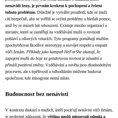
nenávidí ženy, je prvním krokem k pochopení a řešení
tohoto problému.
Důležité je vytvářet prostředí, kde se muži
cítí bezpečně, aby se svěřili se svými problémy a hledali pomoc,
aniž by se museli bát odsouzení. Existuje mnoho organizací a
iniciativ, které se zaměřují na vzdělávání mužů o rovnosti
pohlaví a zdravých vztazích. Tyto programy pomáhají mužům
zpochybňovat škodlivé stereotypy a rozvíjet respekt a empatii
vůči ženám.
Příklady jako kampaň HeForShe ukazují, že
zapojení mužů do boje za genderovou rovnost je zásadní a
přináší pozitivní změny.
Vzdělávání a osvěta jsou dlouhodobým
procesem, ale s trpělivostí a odhodláním můžeme budovat
společnost, kde misogynie nemá místo.
Budoucnost bez nenávisti
V kontextu diskuzí o mužích, kteří pociťují nenávist vůči ženám,
je nezbytné zdůraznit, že
většina mužů misogynii odmítá a