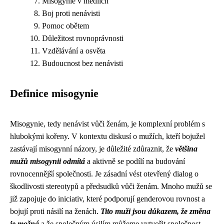
Misogynie v médiích
Boj proti nenávisti
Pomoc obětem
Důležitost rovnoprávnosti
Vzdělávání a osvěta
Budoucnost bez nenávisti
Definice misogynie
Misogynie, tedy nenávist vůči ženám, je komplexní problém s
hlubokými kořeny. V kontextu diskusí o mužích, kteří bojužel
zastávají misogynní názory, je důležité zdůraznit, že
většina
mužů misogynii odmítá
a aktivně se podílí na budování
rovnocennější společnosti. Je zásadní vést otevřený dialog o
škodlivosti stereotypů a předsudků vůči ženám. Mnoho mužů se
již zapojuje do iniciativ, které podporují genderovou rovnost a
bojují proti násilí na ženách.
Tito muži jsou důkazem, že změna
je možná
a že společným úsilím můžeme vytvořit společnost,