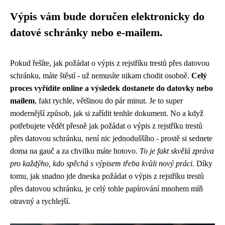
Výpis vám bude doručen elektronicky do
datové schránky nebo e-mailem.
Pokud řešíte, jak požádat o výpis z rejstříku trestů přes datovou
schránku, máte štěstí - už nemusíte nikam chodit osobně.
Celý
proces vyřídíte online a výsledek dostanete do datovky nebo
mailem
, fakt rychle, většinou do pár minut. Je to super
modernější způsob, jak si zařídit tenhle dokument. No a když
potřebujete vědět přesně
jak požádat o výpis z rejstříku trestů
přes datovou schránku
, není nic jednoduššího - prostě si sednete
doma na gauč a za chvilku máte hotovo.
To je fakt skvělá zpráva
pro každýho, kdo spěchá s výpisem třeba kvůli nový práci
. Díky
tomu, jak snadno jde dneska požádat o výpis z rejstříku trestů
přes datovou schránku, je celý tohle papírování mnohem míň
otravný a rychlejší.