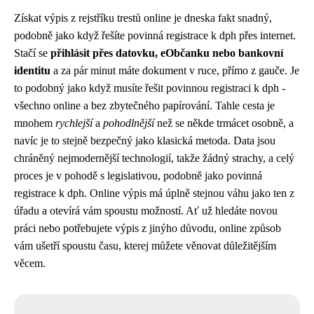
Získat výpis z rejstříku trestů online je dneska fakt snadný,
podobně jako když řešíte
povinná registrace k dph
přes internet.
Stačí se
přihlásit přes datovku, eObčanku nebo bankovní
identitu
a za pár minut máte dokument v ruce, přímo z gauče. Je
to podobný jako když musíte řešit povinnou registraci k dph -
všechno online a bez zbytečného papírování. Tahle cesta je
mnohem
rychlejší
a
pohodlnější
než se někde trmácet osobně, a
navíc je to stejně bezpečný jako klasická metoda. Data jsou
chráněný nejmodernější technologií, takže žádný strachy, a celý
proces je v pohodě s legislativou, podobně jako povinná
registrace k dph. Online výpis má úplně stejnou váhu jako ten z
úřadu a otevírá vám spoustu možností. Ať už hledáte novou
práci nebo potřebujete výpis z jinýho důvodu, online způsob
vám ušetří spoustu času, kterej můžete věnovat důležitějším
věcem.