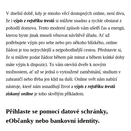
V dnešní době, kdy je mnoho věcí dostupných online, není divu,
že i
výpis z rejstříku trestů
si můžete snadno a rychle obstarat z
pohodlí domova. Tento moderní způsob vám ušetří čas a energii,
kterou byste jinak museli věnovat návštěvě úřadu. Ať už
potřebujete výpis pro sebe nebo pro někoho blízkého, online
žádost je tou nejrychlejší a nejpohodlnější cestou. Představte si,
že si můžete podat žádost během pár minut a během krátké doby
máte výpis k dispozici. To vám otevírá dveře k novým
možnostem, ať už se jedná o vytoužené zaměstnání, studium v
zahraničí nebo třeba jen klid na duši. Online svět nám nabízí
nástroje, které nám usnadňují život a
výpis z rejstříku trestů
získaný online
je toho skvělým příkladem.
Přihlaste se pomocí datové schránky,
eObčanky nebo bankovní identity.