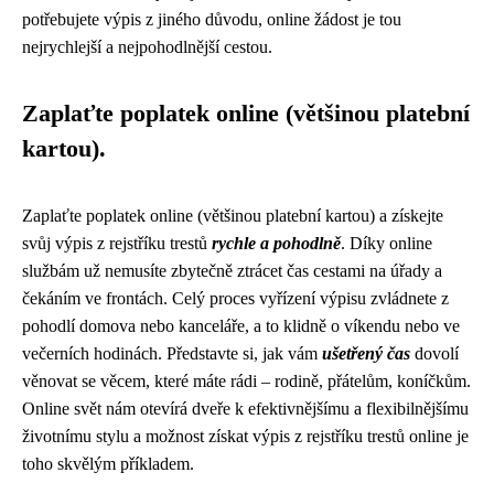
potřebujete výpis z jiného důvodu, online žádost je tou
nejrychlejší a nejpohodlnější cestou.
Zaplaťte poplatek online (většinou platební
kartou).
Zaplaťte poplatek online (většinou platební kartou) a získejte
svůj výpis z rejstříku trestů
rychle a pohodlně
. Díky online
službám už nemusíte zbytečně ztrácet čas cestami na úřady a
čekáním ve frontách. Celý proces vyřízení výpisu zvládnete z
pohodlí domova nebo kanceláře, a to klidně o víkendu nebo ve
večerních hodinách. Představte si, jak vám
ušetřený čas
dovolí
věnovat se věcem, které máte rádi – rodině, přátelům, koníčkům.
Online svět nám otevírá dveře k efektivnějšímu a flexibilnějšímu
životnímu stylu a možnost získat výpis z rejstříku trestů online je
toho skvělým příkladem.