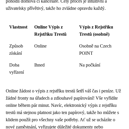
pohodlí domova či kanceláře. Celý proces je intuitivní a
uživatelsky přívětivý, takže ho zvládne opravdu každý.
Vlastnost
Online Výpis z
Výpis z Rejstříku
Rejstříku Trestů
Trestů (osobně)
Způsob
Online
Osobně na Czech
získání
POINT
Doba
Ihned
Na počkání
vyřízení
Online žádost o výpis z rejstříku trestů šetří váš čas i peníze. Už
žádné fronty na úřadech a zdlouhavé papírování! Vše vyřídíte
online během pár minut. Navíc, elektronický výpis z rejstříku
trestů má stejnou platnost jako ten papírový, takže ho můžete s
klidem použít pro všechny vaše potřeby. Ať už se ucházíte o
nové zaměstnání, vyřizujete důležité dokumenty nebo