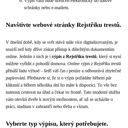
Výpis vám bude doručen elektronicky do datové
schránky nebo e-mailem.
Navštivte webové stránky Rejstříku trestů.
V dnešní době, kdy se svět stává stále více digitalizovaným, je
snazší než kdy dříve získat přístup k důležitým dokumentům
online. Jedním z nich je i
výpis z Rejstříku trestů
, který si nyní
můžete vyřídit z pohodlí domova.
Online výpis z Rejstříku trestů
přináší řadu výhod – šetří váš čas i peníze a odbourává zbytečné
papírování. Představte si, že si o výpis požádáte během pár
kliknutí a během několika dní ho máte k dispozici. To vše bez
nutnosti cestovat na úřad a čekat ve frontě. Tato moderní služba
vám otevírá dveře k novým možnostem, ať už se ucházíte o
práci, studium v zahraničí nebo třeba o vízum.
Vyberte typ výpisu, který potřebujete.