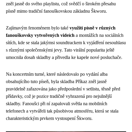
zněl jasně do svého playlistu, což svědčí o širokém přesahu
písně mimo tradiční fanouškovskou základnu Škworu.
Zajímavým fenoménem bylo také
využití písně v různých
fanouškovsky vytvořených videích
a montážích na sociálních
sítích, kde se stala jakýmsi soundtrackem k vyjádření nesouhlasu
s různými společenskými jevy. Tato virální popularita ještě
umocnila dosah skladby a přivedla ke kapele nové posluchače.
Na koncertním turné, které následovalo po vydání alba
obsahujícího tuto píseň, byla skladba Příkaz zněl jasně
pravidelně zařazována jako předposlední v setlistu, těsně před
přídavky, což je pozice tradičně vyhrazená pro nejsilnější
skladby. Fanoušci při ní zapalovali světla na mobilních
telefonech a vytvářeli tak působivou atmosféru, která se stala
charakteristickým prvkem vystoupení Škworu.