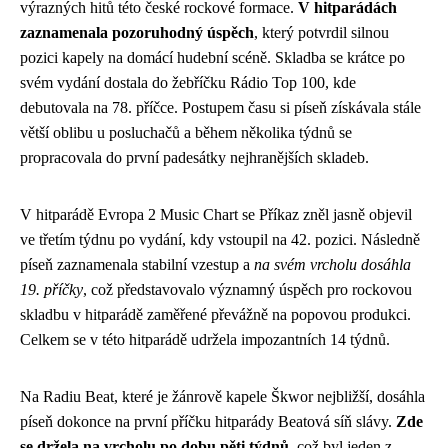
výrazných hitů této české rockové formace.
V hitparádách
zaznamenala pozoruhodný úspěch
, který potvrdil silnou
pozici kapely na domácí hudební scéně. Skladba se krátce po
svém vydání dostala do žebříčku Rádio Top 100, kde
debutovala na 78. příčce. Postupem času si píseň získávala stále
větší oblibu u posluchačů a během několika týdnů se
propracovala do první padesátky nejhranějších skladeb.
V hitparádě Evropa 2 Music Chart se Příkaz zněl jasně objevil
ve třetím týdnu po vydání, kdy vstoupil na 42. pozici. Následně
píseň zaznamenala stabilní vzestup a
na svém vrcholu dosáhla
19. příčky
, což představovalo významný úspěch pro rockovou
skladbu v hitparádě zaměřené převážně na popovou produkci.
Celkem se v této hitparádě udržela impozantních 14 týdnů.
Na Radiu Beat, které je žánrově kapele Škwor nejbližší, dosáhla
píseň dokonce na první příčku hitparády Beatová síň slávy.
Zde
se držela na vrcholu po dobu pěti týdnů
, což byl jeden z