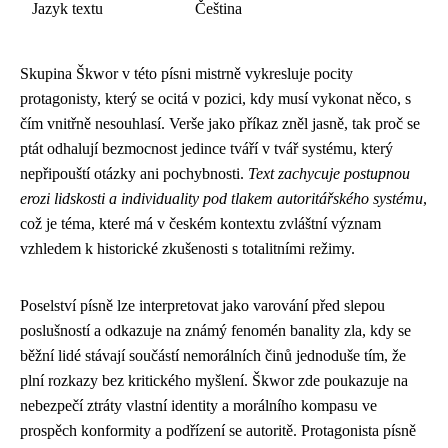
Jazyk textu
Čeština
Skupina Škwor v této písni mistrně vykresluje pocity
protagonisty, který se ocitá v pozici, kdy musí vykonat něco, s
čím vnitřně nesouhlasí. Verše jako příkaz zněl jasně, tak proč se
ptát odhalují bezmocnost jedince tváří v tvář systému, který
nepřipouští otázky ani pochybnosti.
Text zachycuje postupnou
erozi lidskosti a individuality pod tlakem autoritářského systému
,
což je téma, které má v českém kontextu zvláštní význam
vzhledem k historické zkušenosti s totalitními režimy.
Poselství písně lze interpretovat jako varování před slepou
poslušností a odkazuje na známý fenomén banality zla, kdy se
běžní lidé stávají součástí nemorálních činů jednoduše tím, že
plní rozkazy bez kritického myšlení. Škwor zde poukazuje na
nebezpečí ztráty vlastní identity a morálního kompasu ve
prospěch konformity a podřízení se autoritě. Protagonista písně