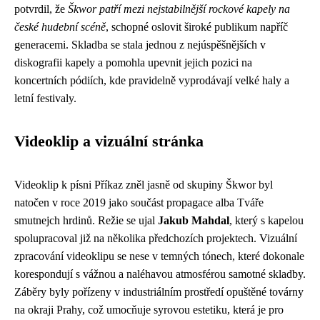
potvrdil, že
Škwor patří mezi nejstabilnější rockové kapely na
české hudební scéně
, schopné oslovit široké publikum napříč
generacemi. Skladba se stala jednou z nejúspěšnějších v
diskografii kapely a pomohla upevnit jejich pozici na
koncertních pódiích, kde pravidelně vyprodávají velké haly a
letní festivaly.
Videoklip a vizuální stránka
Videoklip k písni Příkaz zněl jasně od skupiny Škwor byl
natočen v roce 2019 jako součást propagace alba Tváře
smutnejch hrdinů. Režie se ujal
Jakub Mahdal
, který s kapelou
spolupracoval již na několika předchozích projektech. Vizuální
zpracování videoklipu se nese v temných tónech, které dokonale
korespondují s vážnou a naléhavou atmosférou samotné skladby.
Záběry byly pořízeny v industriálním prostředí opuštěné továrny
na okraji Prahy, což umocňuje syrovou estetiku, která je pro