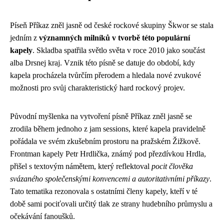
Píseň Příkaz zněl jasně od české rockové skupiny Škwor se stala
jedním z
významných milníků v tvorbě této populární
kapely
. Skladba spatřila světlo světa v roce 2010 jako součást
alba Drsnej kraj. Vznik této písně se datuje do období, kdy
kapela procházela tvůrčím přerodem a hledala nové zvukové
možnosti pro svůj charakteristický hard rockový projev.
Původní myšlenka na vytvoření písně Příkaz zněl jasně se
zrodila během jednoho z jam sessions, které kapela pravidelně
pořádala ve svém zkušebním prostoru na pražském Žižkově.
Frontman kapely Petr Hrdlička, známý pod přezdívkou Hrdla,
přišel s textovým námětem, který reflektoval
pocit člověka
svázaného společenskými konvencemi a autoritativními příkazy
.
Tato tematika rezonovala s ostatními členy kapely, kteří v té
době sami pociťovali určitý tlak ze strany hudebního průmyslu a
očekávání fanoušků.