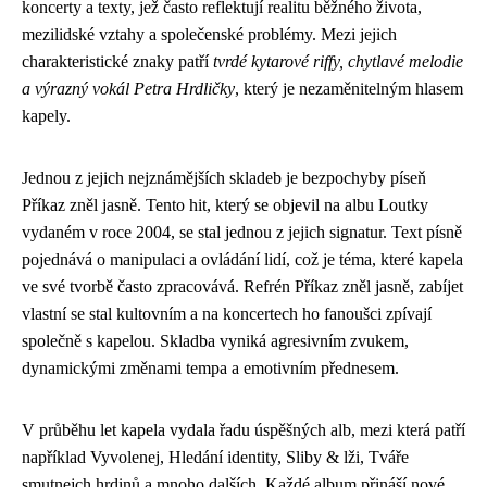
koncerty a texty, jež často reflektují realitu běžného života,
mezilidské vztahy a společenské problémy. Mezi jejich
charakteristické znaky patří
tvrdé kytarové riffy, chytlavé melodie
a výrazný vokál Petra Hrdličky
, který je nezaměnitelným hlasem
kapely.
Jednou z jejich nejznámějších skladeb je bezpochyby píseň
Příkaz zněl jasně. Tento hit, který se objevil na albu Loutky
vydaném v roce 2004, se stal jednou z jejich signatur. Text písně
pojednává o manipulaci a ovládání lidí, což je téma, které kapela
ve své tvorbě často zpracovává. Refrén Příkaz zněl jasně, zabíjet
vlastní se stal kultovním a na koncertech ho fanoušci zpívají
společně s kapelou. Skladba vyniká agresivním zvukem,
dynamickými změnami tempa a emotivním přednesem.
V průběhu let kapela vydala řadu úspěšných alb, mezi která patří
například Vyvolenej, Hledání identity, Sliby & lži, Tváře
smutnejch hrdinů a mnoho dalších. Každé album přináší nové