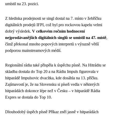
umístil na 23. pozici.
Z hlediska prodejnosti se singl dostal na 7. místo v žebříčku
digitálních prodejů IFPI, což byl pro rockovou kapelu velmi
dobrý výsledek.
V celkovém ročním hodnocení
nejprodávanějších digitálních singlů se umístil na 47. místě
,
čímž překonal mnoho popových interpretů s výrazně větší
podporou mainstreamových médií.
Regionální rádia také přispěla k úspěchu písně. Na Hitrádiu se
skladba dostala do Top 20 a na Rádiu Impuls figurovala v
hitparádě Impulsovic dvacítka, kde dosáhla na 13. příčku.
Zajímavostí je, že na Slovensku si píseň vedla v některých
hitparádách dokonce lépe než v Česku – v hitparádě Rádia
Expres se dostala do Top 10.
Dlouhodobý úspěch písně Příkaz zněl jasně v hitparádách