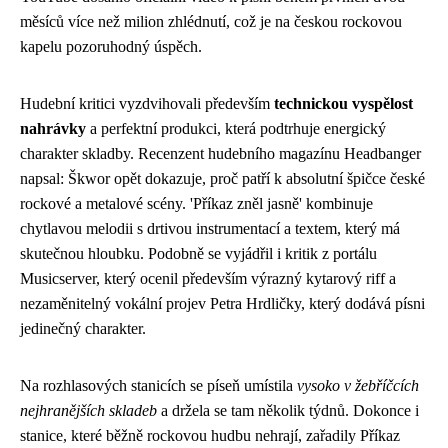
měsíců více než milion zhlédnutí, což je na českou rockovou
kapelu pozoruhodný úspěch.
Hudební kritici vyzdvihovali především
technickou vyspělost
nahrávky
a perfektní produkci, která podtrhuje energický
charakter skladby. Recenzent hudebního magazínu Headbanger
napsal: Škwor opět dokazuje, proč patří k absolutní špičce české
rockové a metalové scény. 'Příkaz zněl jasně' kombinuje
chytlavou melodii s drtivou instrumentací a textem, který má
skutečnou hloubku. Podobně se vyjádřil i kritik z portálu
Musicserver, který ocenil především výrazný kytarový riff a
nezaměnitelný vokální projev Petra Hrdličky, který dodává písni
jedinečný charakter.
Na rozhlasových stanicích se píseň umístila
vysoko v žebříčcích
nejhranějších skladeb
a držela se tam několik týdnů. Dokonce i
stanice, které běžně rockovou hudbu nehrají, zařadily Příkaz