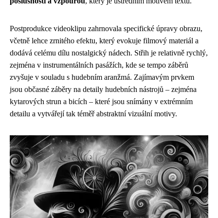
poslušností a vzpourou
, který je ústředním motivem textu.
Postprodukce videoklipu zahrnovala specifické úpravy obrazu,
včetně lehce zrnitého efektu, který evokuje filmový materiál a
dodává celému dílu nostalgický nádech. Střih je relativně rychlý,
zejména v instrumentálních pasážích, kde se tempo záběrů
zvyšuje v souladu s hudebním aranžmá. Zajímavým prvkem
jsou občasné záběry na detaily hudebních nástrojů – zejména
kytarových strun a bicích – které jsou snímány v extrémním
detailu a vytvářejí tak téměř abstraktní vizuální motivy.