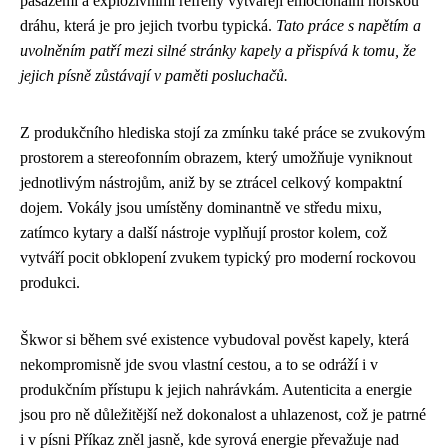
pasážemi a explozivními refrény vytvářejí emocionální horskou
dráhu, která je pro jejich tvorbu typická.
Tato práce s napětím a
uvolněním patří mezi silné stránky kapely a přispívá k tomu, že
jejich písně zůstávají v paměti posluchačů.
Z produkčního hlediska stojí za zmínku také práce se zvukovým
prostorem a stereofonním obrazem, který umožňuje vyniknout
jednotlivým nástrojům, aniž by se ztrácel celkový kompaktní
dojem. Vokály jsou umístěny dominantně ve středu mixu,
zatímco kytary a další nástroje vyplňují prostor kolem, což
vytváří pocit obklopení zvukem typický pro moderní rockovou
produkci.
Škwor si během své existence vybudoval pověst kapely, která
nekompromisně jde svou vlastní cestou, a to se odráží i v
produkčním přístupu k jejich nahrávkám. Autenticita a energie
jsou pro ně důležitější než dokonalost a uhlazenost, což je patrné
i v písni Příkaz zněl jasně, kde syrová energie převažuje nad