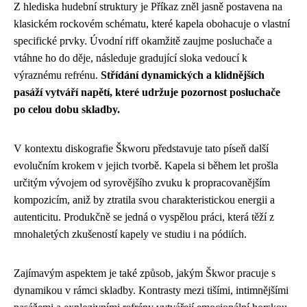
Z hlediska hudební struktury je Příkaz zněl jasně postavena na
klasickém rockovém schématu, které kapela obohacuje o vlastní
specifické prvky. Úvodní riff okamžitě zaujme posluchače a
vtáhne ho do děje, následuje gradující sloka vedoucí k
výraznému refrénu.
Střídání dynamických a klidnějších
pasáží vytváří napětí, které udržuje pozornost posluchače
po celou dobu skladby.
V kontextu diskografie Škworu představuje tato píseň další
evolučním krokem v jejich tvorbě. Kapela si během let prošla
určitým vývojem od syrovějšího zvuku k propracovanějším
kompozicím, aniž by ztratila svou charakteristickou energii a
autenticitu. Produkčně se jedná o vyspělou práci, která těží z
mnohaletých zkušeností kapely ve studiu i na pódiích.
Zajímavým aspektem je také způsob, jakým Škwor pracuje s
dynamikou v rámci skladby. Kontrasty mezi tišími, intimnějšími