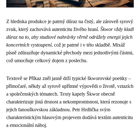
Z hlediska produkce je patrný důraz na čistý, ale zároveň syrový
zvuk, který zachovává autenticitu živého hraní.
Škwor vždy kladl
důraz na to, aby studiové nahrávky věrně odrážely energii jejich
koncertních vystoupení
, což je patrné i v této skladbě. Mixáž
písně zdůrazňuje dynamické přechody mezi jednotlivými částmi,
což umocňuje celkový dojem z poslechu.
Textově se Příkaz zněl jasně drží typické škworovské poetiky –
přímočaré, někdy až syrově upřímné výpovědi o životě, vztazích
a společenských tématech. Texty kapely Škwor obecně
charakterizuje jistá drsnost a nekompromisnost, která rezonuje s
jejich fanouškovskou základnou. Petr Hrdlička svým
charakteristickým hlasovým projevem dodává textům autenticitu
a emocionální náboj.