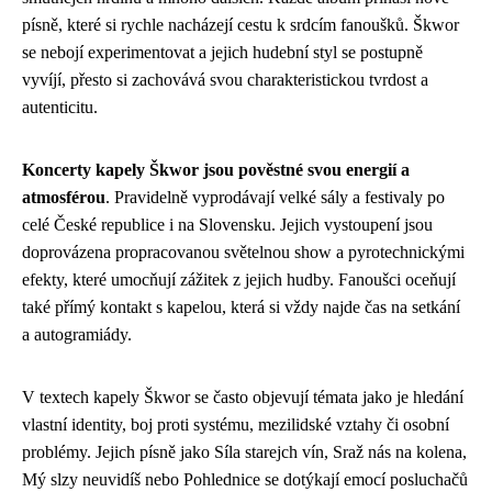
písně, které si rychle nacházejí cestu k srdcím fanoušků. Škwor
se nebojí experimentovat a jejich hudební styl se postupně
vyvíjí, přesto si zachovává svou charakteristickou tvrdost a
autenticitu.
Koncerty kapely Škwor jsou pověstné svou energií a
atmosférou
. Pravidelně vyprodávají velké sály a festivaly po
celé České republice i na Slovensku. Jejich vystoupení jsou
doprovázena propracovanou světelnou show a pyrotechnickými
efekty, které umocňují zážitek z jejich hudby. Fanoušci oceňují
také přímý kontakt s kapelou, která si vždy najde čas na setkání
a autogramiády.
V textech kapely Škwor se často objevují témata jako je hledání
vlastní identity, boj proti systému, mezilidské vztahy či osobní
problémy. Jejich písně jako Síla starejch vín, Sraž nás na kolena,
Mý slzy neuvidíš nebo Pohlednice se dotýkají emocí posluchačů