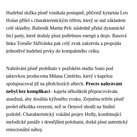
Hudební složka písně vznikala postupně, přičemž kytarista Leo
Holan přišel s charakteristickým riffem, který se stal základem
celé skladby. Bubeník Martin Pelc následně přidal dynamické
bicí party, které dodaly písni potřebnou energii a drajv. Basová
linka Tomáše Skřivánka pak celý zvuk zakotvila a propojila
jednotlivé hudební prvky do kompaktního celku.
Nahrávání písně probíhalo v pražském studiu Sono pod
taktovkou producenta Milana Cimfeho, který s kapelou
spolupracoval již na předchozích albech.
Proces nahrávání
nebyl bez komplikací
- kapela několikrát přepracovávala
aranžmá, aby dosáhla kýženého zvuku. Zejména refrén písně
prošel několika verzemi, než se členové shodli na finální
podobě. Charakteristický vokální projev Hrdly, kombinující
melodické pasáže s drsnějšími polohami, dodal písni autentický
emocionální náboj.