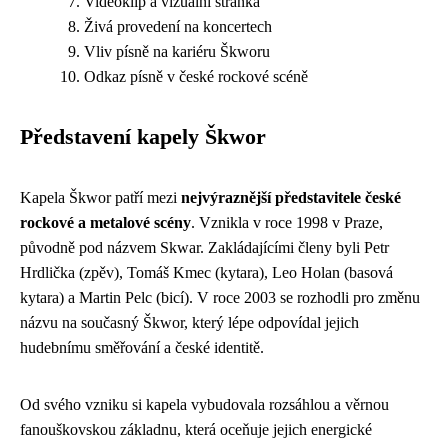
Videoklip a vizuální stránka
Živá provedení na koncertech
Vliv písně na kariéru Škworu
Odkaz písně v české rockové scéně
Představení kapely Škwor
Kapela Škwor patří mezi
nejvýraznější představitele české
rockové a metalové scény
. Vznikla v roce 1998 v Praze,
původně pod názvem Skwar. Zakládajícími členy byli Petr
Hrdlička (zpěv), Tomáš Kmec (kytara), Leo Holan (basová
kytara) a Martin Pelc (bicí). V roce 2003 se rozhodli pro změnu
názvu na současný Škwor, který lépe odpovídal jejich
hudebnímu směřování a české identitě.
Od svého vzniku si kapela vybudovala rozsáhlou a věrnou
fanouškovskou základnu, která oceňuje jejich energické