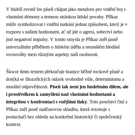
V hlubší rovině lze píseň chápat jako metaforu pro vnitřní boj s
vlastními démony a temnou stránkou lidské povahy. Příkaz
může symbolizovat i vnitřní nutkání jednat způsobem, který je v
rozporu s našimi hodnotami, ať už jde o agresi, sobectví nebo
jiné negativní impulsy. V tomto smyslu je Příkaz zněl jasně
univerzálním příběhem o lidském údělu a neustálém hledání
rovnováhy mezi různými aspekty naší osobnosti.
Škwor tímto textem překračuje hranice běžné rockové písně a
dotýká se filozofických otázek svobodné vůle, determinismu a
morální odpovědnosti.
Píseň tak není jen hudebním dílem, ale
i prostředkem k zamyšlení nad vlastními hodnotami a
integritou v konfrontaci s vnějšími tlaky
. Toto poselství činí z
Příkaz zněl jasně nadčasovou skladbu, která rezonuje s
posluchači bez ohledu na konkrétní historický či společenský
kontext.