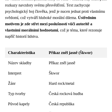
rozkazy navzdory svému přesvědčení. Text zachycuje
psychologický boj člověka, jenž je nucen jednat proti vlastnímu
svědomí, což vytváří hluboké morální dilema.
Ústředním
motivem je zde střet mezi poslušností vůči autoritě a
vlastními morálními hodnotami
, což je téma, které rezonuje
napříč historií lidstva.
Charakteristika
Příkaz zněl jasně (Škwor)
Název skladby
Příkaz zněl jasně
Interpret
Škwor
Žánr
Hard rock/metal
Typ tvorby
Česká rocková hudba
Původ kapely
Česká republika