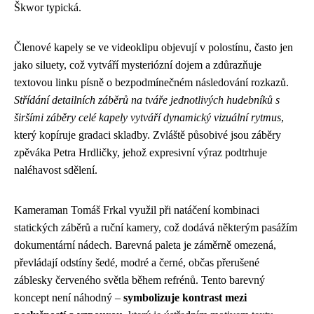
Škwor typická.
Členové kapely se ve videoklipu objevují v polostínu, často jen
jako siluety, což vytváří mysteriózní dojem a zdůrazňuje
textovou linku písně o bezpodmínečném následování rozkazů.
Střídání detailních záběrů na tváře jednotlivých hudebníků s
širšími záběry celé kapely vytváří dynamický vizuální rytmus
,
který kopíruje gradaci skladby. Zvláště působivé jsou záběry
zpěváka Petra Hrdličky, jehož expresivní výraz podtrhuje
naléhavost sdělení.
Kameraman Tomáš Frkal využil při natáčení kombinaci
statických záběrů a ruční kamery, což dodává některým pasážím
dokumentární nádech. Barevná paleta je záměrně omezená,
převládají odstíny šedé, modré a černé, občas přerušené
záblesky červeného světla během refrénů. Tento barevný
koncept není náhodný –
symbolizuje kontrast mezi