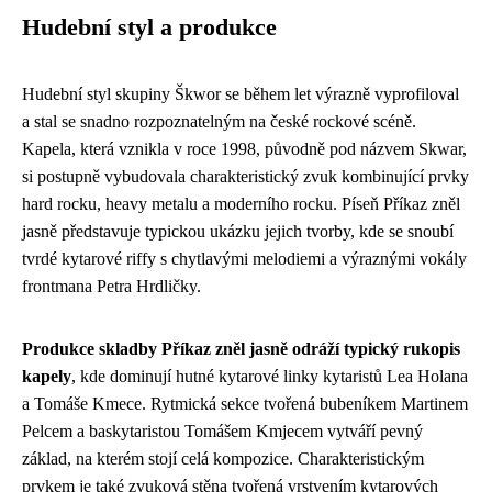
Hudební styl a produkce
Hudební styl skupiny Škwor se během let výrazně vyprofiloval
a stal se snadno rozpoznatelným na české rockové scéně.
Kapela, která vznikla v roce 1998, původně pod názvem Skwar,
si postupně vybudovala charakteristický zvuk kombinující prvky
hard rocku, heavy metalu a moderního rocku. Píseň Příkaz zněl
jasně představuje typickou ukázku jejich tvorby, kde se snoubí
tvrdé kytarové riffy s chytlavými melodiemi a výraznými vokály
frontmana Petra Hrdličky.
Produkce skladby Příkaz zněl jasně odráží typický rukopis
kapely
, kde dominují hutné kytarové linky kytaristů Lea Holana
a Tomáše Kmece. Rytmická sekce tvořená bubeníkem Martinem
Pelcem a baskytaristou Tomášem Kmjecem vytváří pevný
základ, na kterém stojí celá kompozice. Charakteristickým
prvkem je také zvuková stěna tvořená vrstvením kytarových