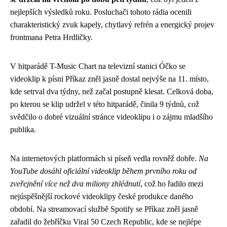
nejlepších výsledků roku. Posluchači tohoto rádia ocenili
charakteristický zvuk kapely, chytlavý refrén a energický projev
frontmana Petra Hrdličky.
V hitparádě T-Music Chart na televizní stanici Óčko se
videoklip k písni Příkaz zněl jasně dostal nejvýše na 11. místo,
kde setrval dva týdny, než začal postupně klesat. Celková doba,
po kterou se klip udržel v této hitparádě, činila 9 týdnů, což
svědčilo o dobré vizuální stránce videoklipu i o zájmu mladšího
publika.
Na internetových platformách si píseň vedla rovněž dobře.
Na
YouTube dosáhl oficiální videoklip během prvního roku od
zveřejnění více než dva miliony zhlédnutí
, což ho řadilo mezi
nejúspěšnější rockové videoklipy české produkce daného
období. Na streamovací službě Spotify se Příkaz zněl jasně
zařadil do žebříčku Viral 50 Czech Republic, kde se nejlépe