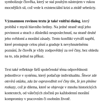
symbolizuje člověka, který se stal pouhým nástrojem v rukou
mocnějších sil, což vede k existenciální krizi a ztrátě sebeúcty.
Významnou rovinou textu je také vnitřní dialog
, který
probíhá v mysli hlavního hrdiny. Na jedné straně stojí jeho
povinnost a strach z důsledků neuposlechnutí, na straně druhé
jeho svědomí a morální zásady. Tento konflikt vytváří napětí,
které prostupuje celou písní a graduje k nevyhnutelnému
poznání, že člověk je vždy zodpovědný za své činy, bez ohledu
na to, zda jednal na příkaz.
Text také reflektuje širší společenské téma odpovědnosti
jednotlivce v systému, který potlačuje individualitu.
Škwor zde
otevírá otázku, zda lze ospravedlnit své činy tím, že jen plníme
rozkazy
, což je dilema, které se objevuje v mnoha historických
kontextech, od válečných zločinů po každodenní morální
kompromisy v pracovním či osobním životě.