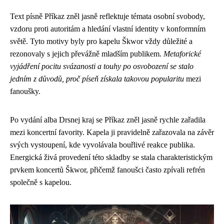
Text písně Příkaz zněl jasně reflektuje témata osobní svobody,
vzdoru proti autoritám a hledání vlastní identity v konformním
světě. Tyto motivy byly pro kapelu Škwor vždy důležité a
rezonovaly s jejich převážně mladším publikem.
Metaforické
vyjádření pocitu svázanosti a touhy po osvobození se stalo
jedním z důvodů, proč píseň získala takovou popularitu
mezi
fanoušky.
Po vydání alba Drsnej kraj se Příkaz zněl jasně rychle zařadila
mezi koncertní favority. Kapela ji pravidelně zařazovala na závěr
svých vystoupení, kde vyvolávala bouřlivé reakce publika.
Energická živá provedení této skladby se stala charakteristickým
prvkem koncertů Škwor, přičemž fanoušci často zpívali refrén
společně s kapelou.