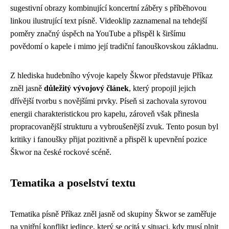
sugestivní obrazy kombinující koncertní záběry s příběhovou
linkou ilustrující text písně. Videoklip zaznamenal na tehdejší
poměry značný úspěch na YouTube a přispěl k širšímu
povědomí o kapele i mimo její tradiční fanouškovskou základnu.
Z hlediska hudebního vývoje kapely Škwor představuje Příkaz
zněl jasně
důležitý vývojový článek
, který propojil jejich
dřívější tvorbu s novějšími prvky. Píseň si zachovala syrovou
energii charakteristickou pro kapelu, zároveň však přinesla
propracovanější strukturu a vybroušenější zvuk. Tento posun byl
kritiky i fanoušky přijat pozitivně a přispěl k upevnění pozice
Škwor na české rockové scéně.
Tematika a poselství textu
Tematika písně Příkaz zněl jasně od skupiny Škwor se zaměřuje
na vnitřní konflikt jedince, který se ocitá v situaci, kdy musí plnit