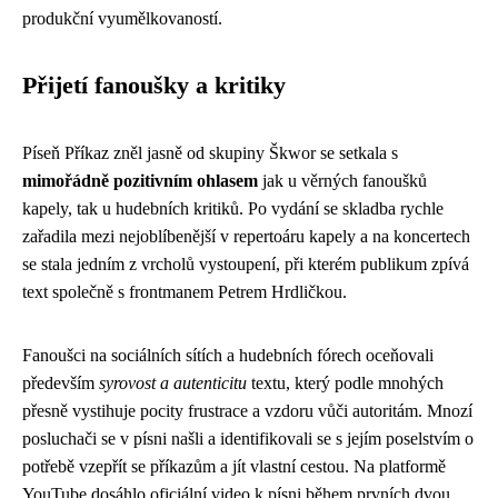
produkční vyumělkovaností.
Přijetí fanoušky a kritiky
Píseň Příkaz zněl jasně od skupiny Škwor se setkala s
mimořádně pozitivním ohlasem
jak u věrných fanoušků
kapely, tak u hudebních kritiků. Po vydání se skladba rychle
zařadila mezi nejoblíbenější v repertoáru kapely a na koncertech
se stala jedním z vrcholů vystoupení, při kterém publikum zpívá
text společně s frontmanem Petrem Hrdličkou.
Fanoušci na sociálních sítích a hudebních fórech oceňovali
především
syrovost a autenticitu
textu, který podle mnohých
přesně vystihuje pocity frustrace a vzdoru vůči autoritám. Mnozí
posluchači se v písni našli a identifikovali se s jejím poselstvím o
potřebě vzepřít se příkazům a jít vlastní cestou. Na platformě
YouTube dosáhlo oficiální video k písni během prvních dvou