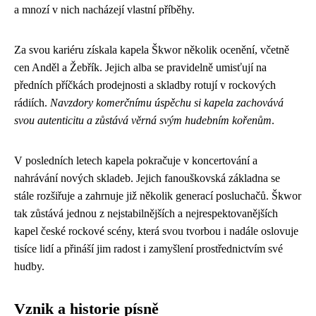
a mnozí v nich nacházejí vlastní příběhy.
Za svou kariéru získala kapela Škwor několik ocenění, včetně
cen Anděl a Žebřík. Jejich alba se pravidelně umisťují na
předních příčkách prodejnosti a skladby rotují v rockových
rádiích.
Navzdory komerčnímu úspěchu si kapela zachovává
svou autenticitu a zůstává věrná svým hudebním kořenům
.
V posledních letech kapela pokračuje v koncertování a
nahrávání nových skladeb. Jejich fanouškovská základna se
stále rozšiřuje a zahrnuje již několik generací posluchačů. Škwor
tak zůstává jednou z nejstabilnějších a nejrespektovanějších
kapel české rockové scény, která svou tvorbou i nadále oslovuje
tisíce lidí a přináší jim radost i zamyšlení prostřednictvím své
hudby.
Vznik a historie písně