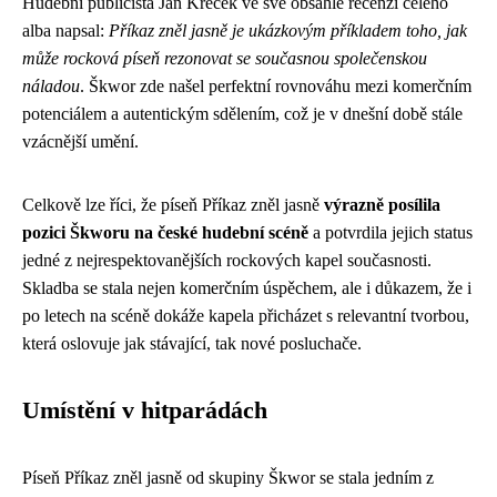
Hudební publicista Jan Křeček ve své obsáhlé recenzi celého
alba napsal:
Příkaz zněl jasně je ukázkovým příkladem toho, jak
může rocková píseň rezonovat se současnou společenskou
náladou
. Škwor zde našel perfektní rovnováhu mezi komerčním
potenciálem a autentickým sdělením, což je v dnešní době stále
vzácnější umění.
Celkově lze říci, že píseň Příkaz zněl jasně
výrazně posílila
pozici Škworu na české hudební scéně
a potvrdila jejich status
jedné z nejrespektovanějších rockových kapel současnosti.
Skladba se stala nejen komerčním úspěchem, ale i důkazem, že i
po letech na scéně dokáže kapela přicházet s relevantní tvorbou,
která oslovuje jak stávající, tak nové posluchače.
Umístění v hitparádách
Píseň Příkaz zněl jasně od skupiny Škwor se stala jedním z