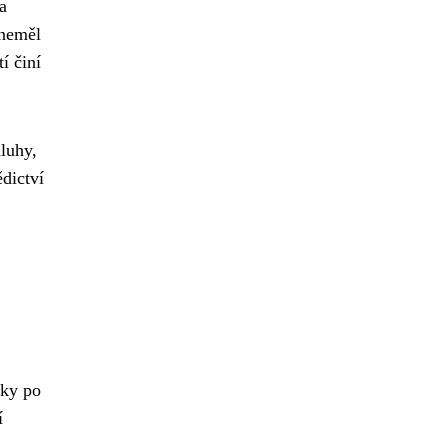
a
 neměl
í činí
luhy,
dictví
zky po
í