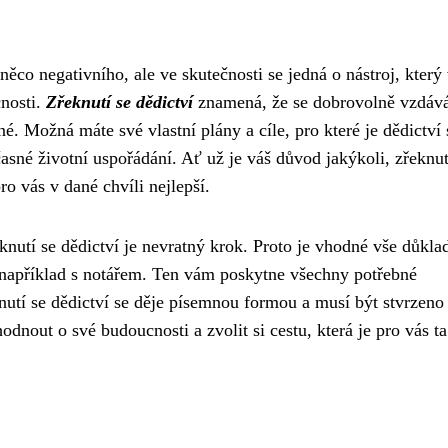
něco negativního, ale ve skutečnosti se jedná o nástroj, kter
nosti.
Zřeknutí se dědictví
znamená, že se dobrovolně vzdává
né. Možná máte své vlastní plány a cíle, pro které je dědictví 
časné životní uspořádání. Ať už je váš důvod jakýkoli, zřeknut
ro vás v dané chvíli nejlepší.
eknutí se dědictví je nevratný krok. Proto je vhodné vše důkla
, například s notářem. Ten vám poskytne všechny potřebné
tí se dědictví se děje písemnou formou a musí být stvrzeno
dnout o své budoucnosti a zvolit si cestu, která je pro vás ta