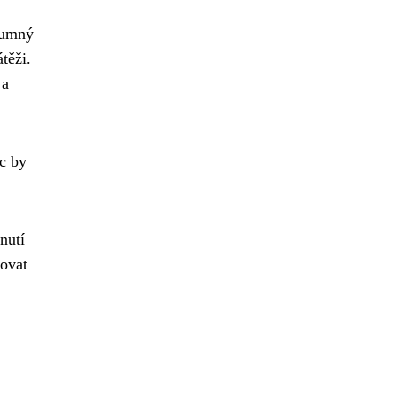
ozumný
těži.
 a
ic by
nutí
tovat