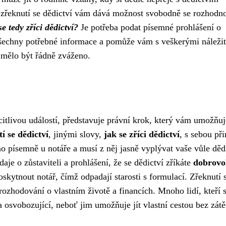
, zřeknutí se dědictví vám dává možnost svobodně se rozhodno
se tedy zříci dědictví?
Je potřeba podat písemné prohlášení o
všechny potřebné informace a pomůže vám s veškerými náležit
y mělo být řádně zváženo.
 citlivou událostí, představuje právní krok, který vám umožňuj
í se dědictví
, jinými slovy,
jak se zříci dědictví
, s sebou při
ěno písemně u notáře a musí z něj jasně vyplývat vaše vůle děd
údaje o zůstaviteli a prohlášení, že se dědictví zříkáte
dobrovo
kytnout notář, čímž odpadají starosti s formulací. Zřeknutí 
rozhodování o vlastním životě a financích. Mnoho lidí, kteří 
a osvobozující, neboť jim umožňuje jít vlastní cestou bez zát