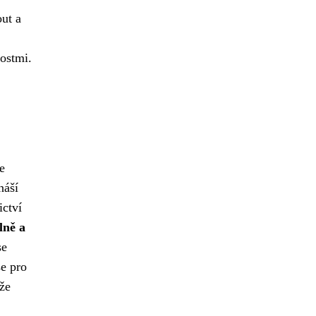
ut a
ostmi.
e
náší
ictví
lně a
se
se pro
ěže