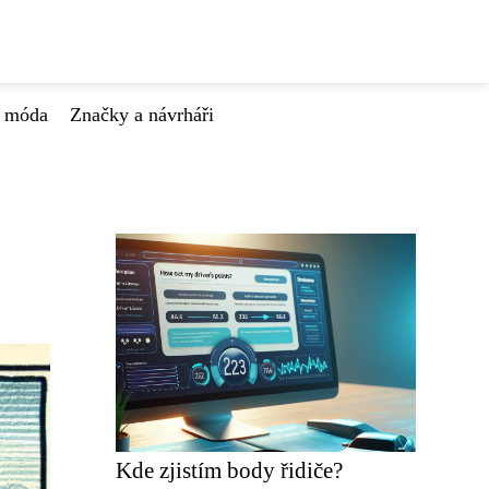
á móda
Značky a návrháři
Kde zjistím body řidiče?