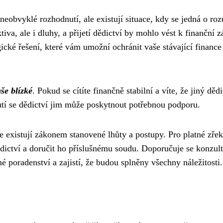
 neobvyklé rozhodnutí, ale existují situace, kdy se jedná o r
iva, ale i dluhy, a přijetí dědictví by mohlo vést k finanční zá
gické řešení, které vám umožní ochránit vaše stávající finance
še blízké
. Pokud se cítíte finančně stabilní a víte, že jiný děd
utí se dědictví jim může poskytnout potřebnou podporu.
e existují zákonem stanovené lhůty a postupy. Pro platné zřek
dědictví a doručit ho příslušnému soudu. Doporučuje se konzul
 poradenství a zajistí, že budou splněny všechny náležitosti.