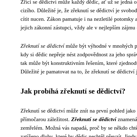
Zříci se dědictví může každý dědic, ať už se jedná 
cizího. Důležité je, že zřeknutí se dědictví je sv
cítit nucen. Zákon pamatuje i na nezletilé potomky 
jejich zákonní zástupci, vždy ale v nejlepším zájmu
Zřeknutí se dědictví
může být výhodné v mnohých příp
kdy si dědic nepřeje nést zodpovědnost za jeho sprá
tak může být konstruktivním řešením, které zjedno
Důležité je pamatovat na to, že zřeknutí se dědictví 
Jak probíhá zřeknutí se dědictví?
Zřeknutí se dědictví může znít na první pohled jak
přímočarou záležitost.
Zřeknutí se dědictví
znamená,
zemřelém. Možná vás napadá, proč by se někdo chtě
zatíženo dluhy, které by dědic nechtěl převzít. Jind