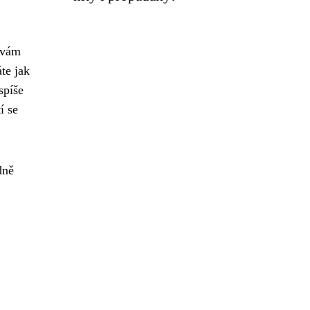
ý vám
te jak
spíše
í se
dně