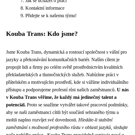
Jak se ucházet o práci
Kontaktní informace
Přidejte se k našemu týmu!
Kouba Trans: Kdo jsme?
Jsme Kouba Trans, dynamická a rostoucí společnost s vášní pro
jazyky a překonávání komunikačních bariér. Naším cílem je
propojit lidi a firmy po celém světě prostřednictvím kvalitních
překladatelských a tlumočnických služeb. Nabízíme práci v
přátelském a motivujícím prostředí, kde si vážíme individuálního
přístupu a podporujeme profesní růst našich zaměstnanců.
U nás
v Kouba Trans věříme, že každý má jedinečný talent a
potenciál.
Proto se snažíme vytvářet takové pracovní podmínky,
aby se naši zaměstnanci cítili být součástí sehraného týmu a
mohli naplno rozvíjet své dovednosti.
Hledáte-li stabilní
zaměstnání s možností profesního růstu v oblasti jazyků, sledujte
naše nabídky práce - Kouba Trans pravidelně vypisuje nové a