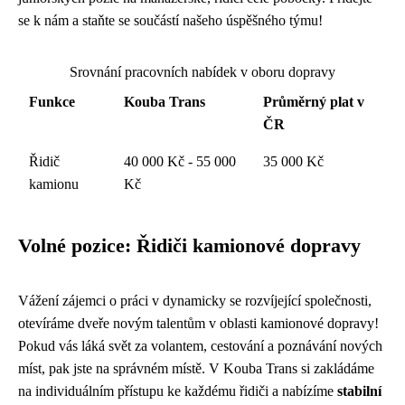
se k nám a staňte se součástí našeho úspěšného týmu!
Srovnání pracovních nabídek v oboru dopravy
Funkce
Kouba Trans
Průměrný plat v
ČR
Řidič
40 000 Kč - 55 000
35 000 Kč
kamionu
Kč
Volné pozice: Řidiči kamionové dopravy
Vážení zájemci o práci v dynamicky se rozvíjející společnosti,
otevíráme dveře novým talentům v oblasti kamionové dopravy!
Pokud vás láká svět za volantem, cestování a poznávání nových
míst, pak jste na správném místě. V Kouba Trans si zakládáme
na individuálním přístupu ke každému řidiči a nabízíme
stabilní