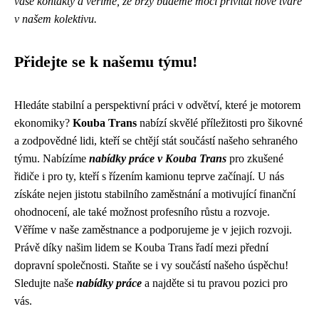
vaše kontakty a věříme, že brzy budeme moci přivítat nové tváře
v našem kolektivu.
Přidejte se k našemu týmu!
Hledáte stabilní a perspektivní práci v odvětví, které je motorem
ekonomiky?
Kouba Trans
nabízí skvělé příležitosti pro šikovné
a zodpovědné lidi, kteří se chtějí stát součástí našeho sehraného
týmu. Nabízíme
nabídky práce v Kouba Trans
pro zkušené
řidiče i pro ty, kteří s řízením kamionu teprve začínají. U nás
získáte nejen jistotu stabilního zaměstnání a motivující finanční
ohodnocení, ale také možnost profesního růstu a rozvoje.
Věříme v naše zaměstnance a podporujeme je v jejich rozvoji.
Právě díky našim lidem se Kouba Trans řadí mezi přední
dopravní společnosti. Staňte se i vy součástí našeho úspěchu!
Sledujte naše
nabídky práce
a najděte si tu pravou pozici pro
vás.