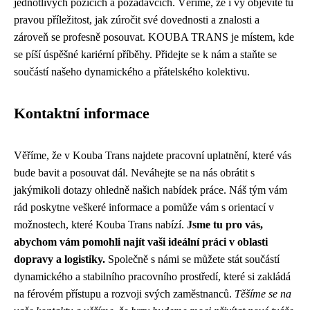
jednotlivých pozicích a požadavcích. Věříme, že i vy objevíte tu
pravou příležitost, jak zúročit své dovednosti a znalosti a
zároveň se profesně posouvat. KOUBA TRANS je místem, kde
se píší úspěšné kariérní příběhy. Přidejte se k nám a staňte se
součástí našeho dynamického a přátelského kolektivu.
Kontaktní informace
Věříme, že v Kouba Trans najdete pracovní uplatnění, které vás
bude bavit a posouvat dál. Neváhejte se na nás obrátit s
jakýmikoli dotazy ohledně našich nabídek práce. Náš tým vám
rád poskytne veškeré informace a pomůže vám s orientací v
možnostech, které Kouba Trans nabízí.
Jsme tu pro vás,
abychom vám pomohli najít vaši ideální práci v oblasti
dopravy a logistiky.
Společně s námi se můžete stát součástí
dynamického a stabilního pracovního prostředí, které si zakládá
na férovém přístupu a rozvoji svých zaměstnanců.
Těšíme se na