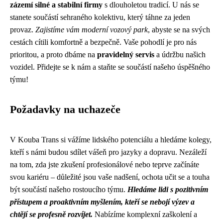
zázemí silné a stabilní firmy
s dlouholetou tradicí. U nás se
stanete součástí sehraného kolektivu, který táhne za jeden
provaz.
Zajistíme vám moderní vozový park
, abyste se na svých
cestách cítili komfortně a bezpečně. Vaše pohodlí je pro nás
prioritou, a proto dbáme na
pravidelný servis
a údržbu našich
vozidel. Přidejte se k nám a staňte se součástí našeho úspěšného
týmu!
Požadavky na uchazeče
V Kouba Trans si vážíme lidského potenciálu a hledáme kolegy,
kteří s námi budou sdílet vášeň pro jazyky a dopravu. Nezáleží
na tom, zda jste zkušení profesionálové nebo teprve začínáte
svou kariéru – důležité jsou vaše nadšení, ochota učit se a touha
být součástí našeho rostoucího týmu.
Hledáme lidi s pozitivním
přístupem a proaktivním myšlením, kteří se nebojí výzev a
chtějí se profesně rozvíjet.
Nabízíme komplexní zaškolení a