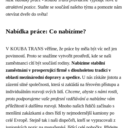
atraktivní pozice.
Staňte se součástí našeho týmu a pomozte nám
otevírat dveře do světa!
Nabídka práce: Co nabízíme?
V KOUBA TRANS věříme, že práce by měla být víc než jen
povinností. Proto se snažíme vytvořit prostředí, kde se naši
zaměstnanci cítí být součástí rodiny.
Nabízíme stabilní
zaměstnání v prosperující firmě s dlouholetou tradicí v
oblasti mezinárodní dopravy a spedice.
U nás získáte jistotu a
zázemí silné společnosti, která si zakládá na férovém přístupu a
individuálním rozvoji svých lidí.
Chceme, abyste s námi rostli,
proto podporujeme vaše profesní vzdělávání a nabízíme vám
příležitosti k dalšímu rozvoji.
Mnoho našich řidičů začínalo s
menšími zakázkami a dnes řídí ty nejmodernější kamiony po
celé Evropě. Stejně tak i naši dispečeři, kteří se vypracovali z
juniorských pozic na manažerské, řídící celé pobočky. Přidejte