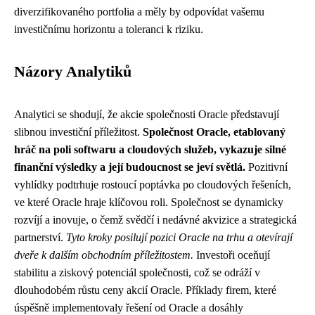
diverzifikovaného portfolia a měly by odpovídat vašemu
investičnímu horizontu a toleranci k riziku.
Názory Analytiků
Analytici se shodují, že akcie společnosti Oracle představují
slibnou investiční příležitost.
Společnost Oracle, etablovaný
hráč na poli softwaru a cloudových služeb, vykazuje silné
finanční výsledky a její budoucnost se jeví světlá.
Pozitivní
vyhlídky podtrhuje rostoucí poptávka po cloudových řešeních,
ve které Oracle hraje klíčovou roli. Společnost se dynamicky
rozvíjí a inovuje, o čemž svědčí i nedávné akvizice a strategická
partnerství.
Tyto kroky posilují pozici Oracle na trhu a otevírají
dveře k dalším obchodním příležitostem.
Investoři oceňují
stabilitu a ziskový potenciál společnosti, což se odráží v
dlouhodobém růstu ceny akcií Oracle. Příklady firem, které
úspěšně implementovaly řešení od Oracle a dosáhly