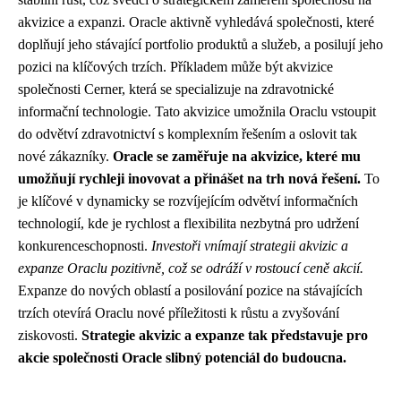
akvizice a expanzi. Oracle aktivně vyhledává společnosti, které
doplňují jeho stávající portfolio produktů a služeb, a posilují jeho
pozici na klíčových trzích. Příkladem může být akvizice
společnosti Cerner, která se specializuje na zdravotnické
informační technologie. Tato akvizice umožnila Oraclu vstoupit
do odvětví zdravotnictví s komplexním řešením a oslovit tak
nové zákazníky.
Oracle se zaměřuje na akvizice, které mu
umožňují rychleji inovovat a přinášet na trh nová řešení.
To
je klíčové v dynamicky se rozvíjejícím odvětví informačních
technologií, kde je rychlost a flexibilita nezbytná pro udržení
konkurenceschopnosti.
Investoři vnímají strategii akvizic a
expanze Oraclu pozitivně, což se odráží v rostoucí ceně akcií.
Expanze do nových oblastí a posilování pozice na stávajících
trzích otevírá Oraclu nové příležitosti k růstu a zvyšování
ziskovosti.
Strategie akvizic a expanze tak představuje pro
akcie společnosti Oracle slibný potenciál do budoucna.