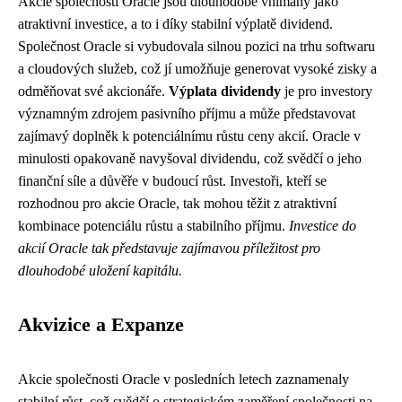
Akcie společnosti Oracle jsou dlouhodobě vnímány jako
atraktivní investice, a to i díky stabilní výplatě dividend.
Společnost Oracle si vybudovala silnou pozici na trhu softwaru
a cloudových služeb, což jí umožňuje generovat vysoké zisky a
odměňovat své akcionáře.
Výplata dividendy
je pro investory
významným zdrojem pasivního příjmu a může představovat
zajímavý doplněk k potenciálnímu růstu ceny akcií. Oracle v
minulosti opakovaně navyšoval dividendu, což svědčí o jeho
finanční síle a důvěře v budoucí růst. Investoři, kteří se
rozhodnou pro akcie Oracle, tak mohou těžit z atraktivní
kombinace potenciálu růstu a stabilního příjmu.
Investice do
akcií Oracle tak představuje zajímavou příležitost pro
dlouhodobé uložení kapitálu.
Akvizice a Expanze
Akcie společnosti Oracle v posledních letech zaznamenaly
stabilní růst, což svědčí o strategickém zaměření společnosti na