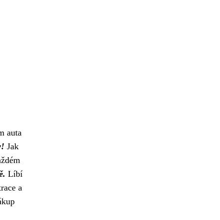
m auta
y!
Jak
každém
ě.
Líbí
trace a
ákup