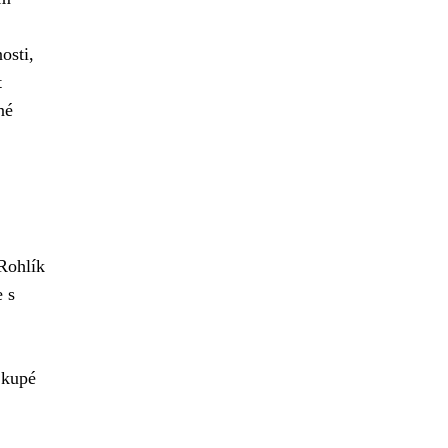
osti,
t
né
 Rohlík
 s
 kupé