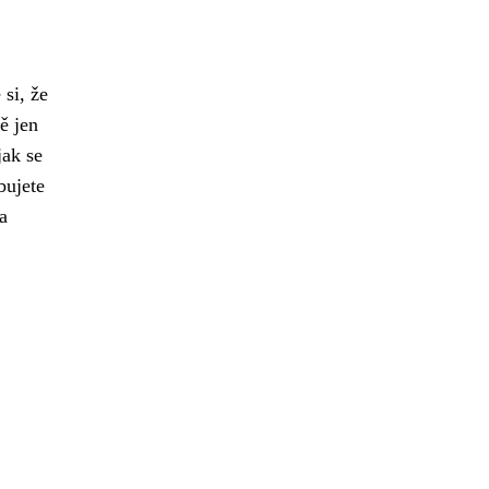
si, že
ně jen
jak se
bujete
a