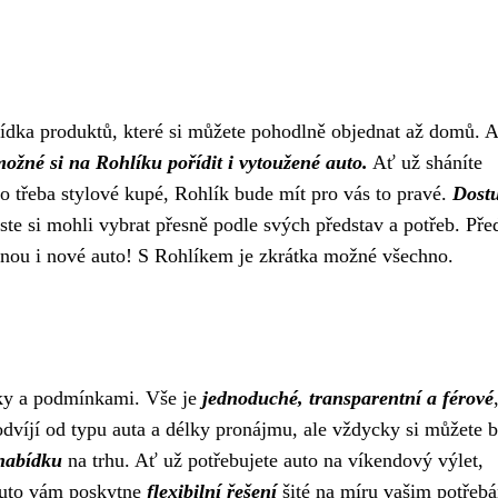
bídka produktů, které si můžete pohodlně objednat až domů. A
ožné si na Rohlíku pořídit i vytoužené auto.
Ať už sháníte
o třeba stylové kupé, Rohlík bude mít pro vás to pravé.
Dost
yste si mohli vybrat přesně podle svých představ a potřeb. Pře
ovnou i nové auto! S Rohlíkem je zkrátka možné všechno.
íky a podmínkami. Vše je
jednoduché, transparentní a férové
 odvíjí od typu auta a délky pronájmu, ale vždycky si můžete b
nabídku
na trhu. Ať už potřebujete auto na víkendový výlet,
auto vám poskytne
flexibilní řešení
šité na míru vašim potřeb