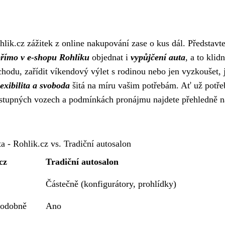
ik.cz zážitek z online nakupování zase o kus dál. Představte 
přímo v e-shopu Rohlíku
objednat i
vypůjčení auta
, a to klid
hodu, zařídit víkendový výlet s rodinou nebo jen vyzkoušet, 
lexibilita a svoboda
šitá na míru vašim potřebám. Ať už potře
ostupných vozech a podmínkách pronájmu najdete přehledně n
a - Rohlik.cz vs. Tradiční autosalon
cz
Tradiční autosalon
Částečně (konfigurátory, prohlídky)
podobně
Ano