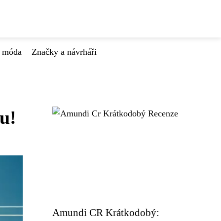
á móda
Značky a návrháři
u!
Amundi CR Krátkodobý: