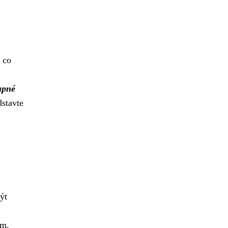
 co
upné
dstavte
,
ýt
ám.