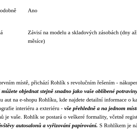
podobně
Ano
á
Závisí na modelu a skladových zásobách (dny až
měsíce)
prvním místě, přichází Rohlík s revolučním řešením - nákupe
ď můžete objednat stejně snadno jako vaše oblíbené potravin
ku aut na e-shopu Rohlíku, kde najdete detailní informace o 
rafie interiéru a exteriéru -
vše přehledně a na jednom míst
ů je vaše. Rohlík se postará o veškeré formality, včetně regis
vštěvy autosalonů a vyřizování papírování.
S Rohlíkem je n