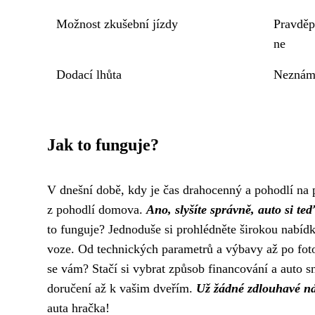
Možnost zkušební jízdy
Pravdě
ne
Dodací lhůta
Neznám
Jak to funguje?
V dnešní době, kdy je čas drahocenný a pohodlí na 
z pohodlí domova.
Ano, slyšíte správně, auto si te
to funguje? Jednoduše si prohlédněte širokou nabíd
voze. Od technických parametrů a výbavy až po fotog
se vám? Stačí si vybrat způsob financování a auto sn
doručení až k vašim dveřím.
Už žádné zdlouhavé ná
auta hračka!