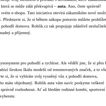
, která se může zdát překvapivá –
auta
. Ano, čtete správně!
svém e-shopu. Tato iniciativa otevírá zákazníkům nové možn
. Představte si, že si během nákupu potravin můžete prohlíže
z pohodlí domova. Rohlik.cz tak propojuje zdánlivě neslučitel
snadný a příjemný.
nonymem pro pohodlí a rychlost. Ale věděli jste, že si přes
nabízí širokou škálu modelů od renomovaných značek, a to vše
te si, že si vybíráte svůj vysněný vůz z pohodlí domova,
 ho máte objednaný. Rohlik auta vám navíc poskytne veškeré
 správně rozhodnout. Ať už hledáte rodinné kombi, sportovní
 vyberete.