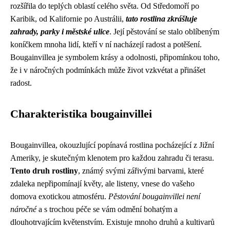
rozšířila do teplých oblastí celého světa. Od Středomoří po
Karibik, od Kalifornie po Austrálii,
tato rostlina zkrášluje
zahrady, parky i městské ulice
. Její pěstování se stalo oblíbeným
koníčkem mnoha lidí, kteří v ní nacházejí radost a potěšení.
Bougainvillea je symbolem krásy a odolnosti, připomínkou toho,
že i v náročných podmínkách může život vzkvétat a přinášet
radost.
Charakteristika bougainvillei
Bougainvillea, okouzlující popínavá rostlina pocházející z Jižní
Ameriky, je skutečným klenotem pro každou zahradu či terasu.
Tento druh rostliny
, známý svými zářivými barvami, které
zdaleka nepřipomínají květy, ale listeny, vnese do vašeho
domova exotickou atmosféru.
Pěstování bougainvillei není
náročné
a s trochou péče se vám odmění bohatým a
dlouhotrvajícím květenstvím. Existuje mnoho druhů a kultivarů