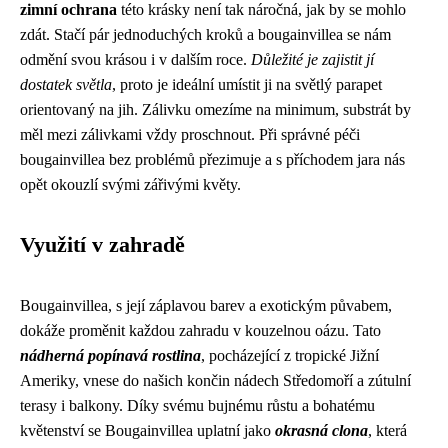
zimní ochrana
této krásky není tak náročná, jak by se mohlo
zdát. Stačí pár jednoduchých kroků a bougainvillea se nám
odmění svou krásou i v dalším roce.
Důležité je zajistit jí
dostatek světla
, proto je ideální umístit ji na světlý parapet
orientovaný na jih. Zálivku omezíme na minimum, substrát by
měl mezi zálivkami vždy proschnout. Při správné péči
bougainvillea bez problémů přezimuje a s příchodem jara nás
opět okouzlí svými zářivými květy.
Využití v zahradě
Bougainvillea, s její záplavou barev a exotickým půvabem,
dokáže proměnit každou zahradu v kouzelnou oázu. Tato
nádherná popínavá rostlina
, pocházející z tropické Jižní
Ameriky, vnese do našich končin nádech Středomoří a zútulní
terasy i balkony. Díky svému bujnému růstu a bohatému
květenství se Bougainvillea uplatní jako
okrasná clona
, která