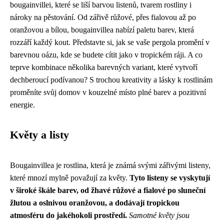
bougainvillei, které se liší barvou listenů, tvarem rostliny i
nároky na pěstování. Od zářivě růžové, přes fialovou až po
oranžovou a bílou, bougainvillea nabízí paletu barev, která
rozzáří každý kout. Představte si, jak se vaše pergola promění v
barevnou oázu, kde se budete cítit jako v tropickém ráji. A co
teprve kombinace několika barevných variant, které vytvoří
dechberoucí podívanou? S trochou kreativity a lásky k rostlinám
proměníte svůj domov v kouzelné místo plné barev a pozitivní
energie.
Květy a listy
Bougainvillea je rostlina, která je známá svými zářivými listeny,
které mnozí mylně považují za květy.
Tyto listeny se vyskytují
v široké škále barev, od žhavé růžové a fialové po sluneční
žlutou a oslnivou oranžovou, a dodávají tropickou
atmosféru do jakéhokoli prostředí.
Samotné květy jsou