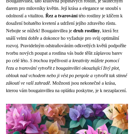
Bougainvillea, tato královna popínavých rostlin, je skutečným
darem pro milovníky květin. Její krása a elegance se snoubí s
odolností a vitalitou.
Řez a tvarování
této rostliny je klíčem k
dosažení bohatého kvetení a udržení jejího zdravého růstu.
Nebojte se nůžek! Bougainvillea je
druh rostliny
, která řez
snáší velmi dobře a dokonce ho vyžaduje pro svůj optimální
rozvoj. Pravidelným odstraňováním odkvetlých květů podpoříte
tvorbu nových poupat a rostlina vás bude těšit záplavou barev
po celé léto.
S trochou trpělivosti a kreativity můžete pomocí
řezu a tvarování vytvořit z bougainvillei okouzlující živý plot,
oblouk nad vchodem nebo ji vést po pergole a vytvořit tak stinné
zákoutí ve vaší zahradě.
Možnosti jsou nekonečné a krása,
kterou vám bougainvillea na oplátku poskytne, je k nezaplacení.