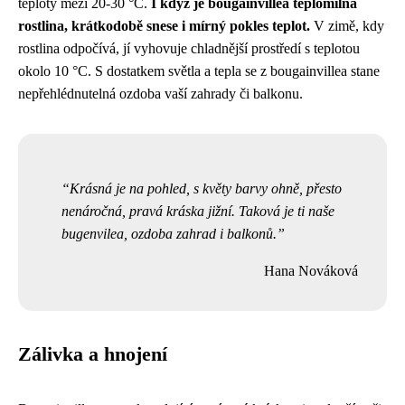
teploty mezi 20-30 °C.
I když je bougainvillea teplomilná
rostlina, krátkodobě snese i mírný pokles teplot.
V zimě, kdy
rostlina odpočívá, jí vyhovuje chladnější prostředí s teplotou
okolo 10 °C. S dostatkem světla a tepla se z bougainvillea stane
nepřehlédnutelná ozdoba vaší zahrady či balkonu.
Krásná je na pohled, s květy barvy ohně, přesto
nenáročná, pravá kráska jižní. Taková je ti naše
bugenvilea, ozdoba zahrad i balkonů.
Hana Nováková
Zálivka a hnojení