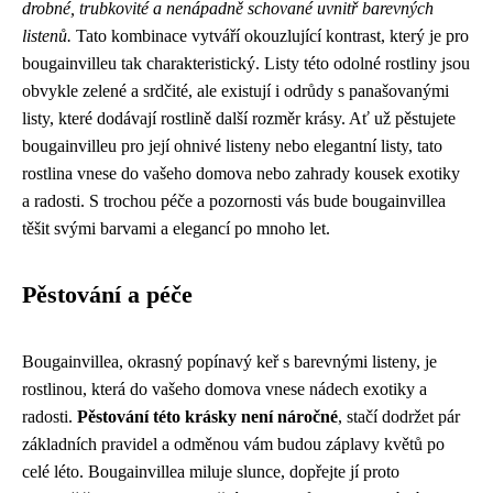
drobné, trubkovité a nenápadně schované uvnitř barevných
listenů.
Tato kombinace vytváří okouzlující kontrast, který je pro
bougainvilleu tak charakteristický. Listy této odolné rostliny jsou
obvykle zelené a srdčité, ale existují i ​​odrůdy s panašovanými
listy, které dodávají rostlině další rozměr krásy. Ať už pěstujete
bougainvilleu pro její ohnivé listeny nebo elegantní listy, tato
rostlina vnese do vašeho domova nebo zahrady kousek exotiky
a radosti. S trochou péče a pozornosti vás bude bougainvillea
těšit svými barvami a elegancí po mnoho let.
Pěstování a péče
Bougainvillea, okrasný popínavý keř s barevnými listeny, je
rostlinou, která do vašeho domova vnese nádech exotiky a
radosti.
Pěstování této krásky není náročné
, stačí dodržet pár
základních pravidel a odměnou vám budou záplavy květů po
celé léto. Bougainvillea miluje slunce, dopřejte jí proto