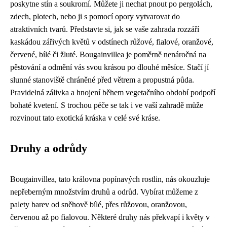
poskytne stín a soukromí. Můžete ji nechat pnout po pergolách,
zdech, plotech, nebo ji s pomocí opory vytvarovat do
atraktivních tvarů. Představte si, jak se vaše zahrada rozzáří
kaskádou zářivých květů v odstínech růžové, fialové, oranžové,
červené, bílé či žluté. Bougainvillea je poměrně nenáročná na
pěstování a odmění vás svou krásou po dlouhé měsíce. Stačí jí
slunné stanoviště chráněné před větrem a propustná půda.
Pravidelná zálivka a hnojení během vegetačního období podpoří
bohaté kvetení. S trochou péče se tak i ve vaší zahradě může
rozvinout tato exotická kráska v celé své kráse.
Druhy a odrůdy
Bougainvillea, tato královna popínavých rostlin, nás okouzluje
nepřeberným množstvím druhů a odrůd. Vybírat můžeme z
palety barev od sněhově bílé, přes růžovou, oranžovou,
červenou až po fialovou. Některé druhy nás překvapí i květy v