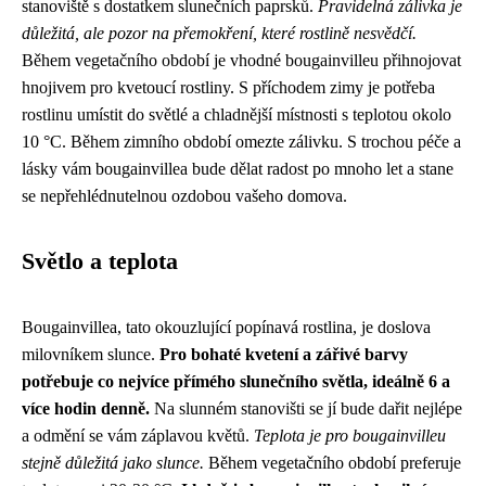
stanoviště s dostatkem slunečních paprsků.
Pravidelná zálivka je
důležitá, ale pozor na přemokření, které rostlině nesvědčí.
Během vegetačního období je vhodné bougainvilleu přihnojovat
hnojivem pro kvetoucí rostliny. S příchodem zimy je potřeba
rostlinu umístit do světlé a chladnější místnosti s teplotou okolo
10 °C. Během zimního období omezte zálivku. S trochou péče a
lásky vám bougainvillea bude dělat radost po mnoho let a stane
se nepřehlédnutelnou ozdobou vašeho domova.
Světlo a teplota
Bougainvillea, tato okouzlující popínavá rostlina, je doslova
milovníkem slunce.
Pro bohaté kvetení a zářivé barvy
potřebuje co nejvíce přímého slunečního světla, ideálně 6 a
více hodin denně.
Na slunném stanovišti se jí bude dařit nejlépe
a odmění se vám záplavou květů.
Teplota je pro bougainvilleu
stejně důležitá jako slunce.
Během vegetačního období preferuje