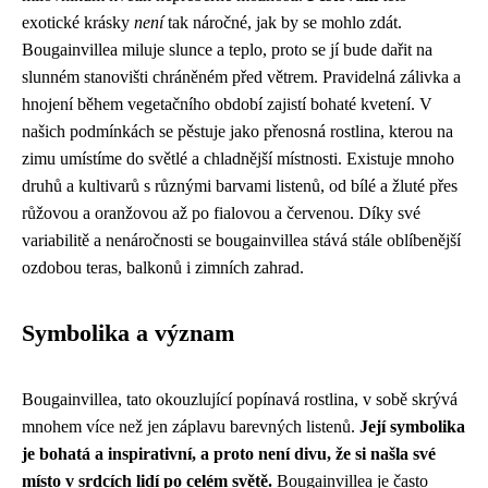
exotické krásky
není
tak náročné, jak by se mohlo zdát.
Bougainvillea miluje slunce a teplo, proto se jí bude dařit na
slunném stanovišti chráněném před větrem. Pravidelná zálivka a
hnojení během vegetačního období zajistí bohaté kvetení. V
našich podmínkách se pěstuje jako přenosná rostlina, kterou na
zimu umístíme do světlé a chladnější místnosti. Existuje mnoho
druhů a kultivarů s různými barvami listenů, od bílé a žluté přes
růžovou a oranžovou až po fialovou a červenou. Díky své
variabilitě a nenáročnosti se bougainvillea stává stále oblíbenější
ozdobou teras, balkonů i zimních zahrad.
Symbolika a význam
Bougainvillea, tato okouzlující popínavá rostlina, v sobě skrývá
mnohem více než jen záplavu barevných listenů.
Její symbolika
je bohatá a inspirativní, a proto není divu, že si našla své
místo v srdcích lidí po celém světě.
Bougainvillea je často