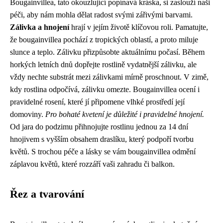
Bougainvillea, tato okouzlující popínavá kráska, si zaslouží naši
péči, aby nám mohla dělat radost svými zářivými barvami.
Zálivka a hnojení
hrají v jejím životě klíčovou roli. Pamatujte,
že bougainvillea pochází z tropických oblastí, a proto miluje
slunce a teplo. Zálivku přizpůsobte aktuálnímu počasí. Během
horkých letních dnů dopřejte rostlině vydatnější zálivku, ale
vždy nechte substrát mezi zálivkami mírně proschnout. V zimě,
kdy rostlina odpočívá, zálivku omezte. Bougainvillea ocení i
pravidelné rosení, které jí připomene vlhké prostředí její
domoviny.
Pro bohaté kvetení je důležité i pravidelné hnojení.
Od jara do podzimu přihnojujte rostlinu jednou za 14 dní
hnojivem s vyšším obsahem draslíku, který podpoří tvorbu
květů. S trochou péče a lásky se vám bougainvillea odmění
záplavou květů, které rozzáří vaši zahradu či balkon.
Řez a tvarování