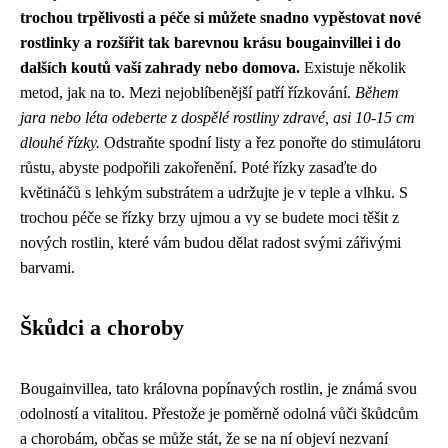
trochou trpělivosti a péče si můžete snadno vypěstovat nové
rostlinky a rozšířit tak barevnou krásu bougainvillei i do
dalších koutů vaší zahrady nebo domova.
Existuje několik
metod, jak na to. Mezi nejoblíbenější patří řízkování.
Během
jara nebo léta odeberte z dospělé rostliny zdravé, asi 10-15 cm
dlouhé řízky.
Odstraňte spodní listy a řez ponořte do stimulátoru
růstu, abyste podpořili zakořenění. Poté řízky zasaďte do
květináčů s lehkým substrátem a udržujte je v teple a vlhku. S
trochou péče se řízky brzy ujmou a vy se budete moci těšit z
nových rostlin, které vám budou dělat radost svými zářivými
barvami.
Škůdci a choroby
Bougainvillea, tato královna popínavých rostlin, je známá svou
odolností a vitalitou. Přestože je poměrně odolná vůči škůdcům
a chorobám, občas se může stát, že se na ní objeví nezvaní