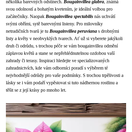
několika barevných odstínech.
Bougainvillea glabra
, známá
svou odolností a bohatým kvetením, je ideální volbou pro
začátečníky. Naopak
Bougainvillea spectabilis
nás uchvátí
svými obřími, sytě barevnými listeny. Pro milovníky
netradičních tvarů je tu
Bougainvillea peruviana
s drobnými
listy a květy v neobvyklých tvarech. Ať už si vyberete jakýkoli
druh či odrůdu, s trochou péče se vám bougainvillea odmění
záplavou květů a stane se nepřehlédnutelnou ozdobou vaší
zahrady či terasy. Inspiraci hledejte ve specializovaných
zahradnictvích, kde vám odborníci poradí s výběrem té
nejvhodnější odrůdy pro vaše podmínky. S trochou trpělivosti a
lásky se i vám podaří vypěstovat si tuto nádhernou rostlinu a
těšit se z její krásy po mnoho let.