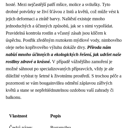
hosté. Mezi nejčastější patří mšice, molice a svilušky. Tyto
drobné potvůrky se živí šťávou z listů a květů, což může vést k
jejich deformaci a ztrátě barvy. Naštěstí existuje mnoho
jednoduchých a účinných způsobů, jak se s nimi vypořádat.
Pravidelná kontrola rostlin a včasný zásah jsou klíčem k
úspěchu. Postřik zředěným roztokem mýdlové vody, nimbového
oleje nebo kopřivového výluhu dokáže divy.
Příroda nám
nabízí mnoho účinných a ekologických řešení, jak udržet naše
rostliny zdravé a krásné.
V případě vážnějšího zamoření je
možné sáhnout po specializovaných přípravcích, vždy je ale
důležité vybírat ty šetrné k životnímu prostředí. S trochou péče a
pozornosti se vám bougainvillea odmění záplavou zářivých
květů a stane se nepřehlédnutelnou ozdobou vaší zahrady či
balkonu.
Vlastnost
Popis
Český název
Buganvilea