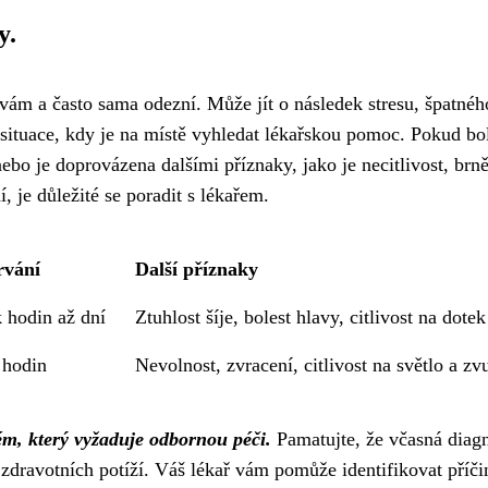
y.
ám a často sama odezní. Může jít o následek stresu, špatnéh
 situace, kdy je na místě vyhledat lékařskou pomoc. Pokud bo
nebo je doprovázena dalšími příznaky, jako je necitlivost, brn
 je důležité se poradit s lékařem.
rvání
Další příznaky
 hodin až dní
Ztuhlost šíje, bolest hlavy, citlivost na dotek
 hodin
Nevolnost, zvracení, citlivost na světlo a zv
ém, který vyžaduje odbornou péči.
Pamatujte, že včasná diag
í zdravotních potíží. Váš lékař vám pomůže identifikovat příči