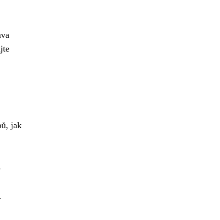
ava
jte
bů, jak
e
.