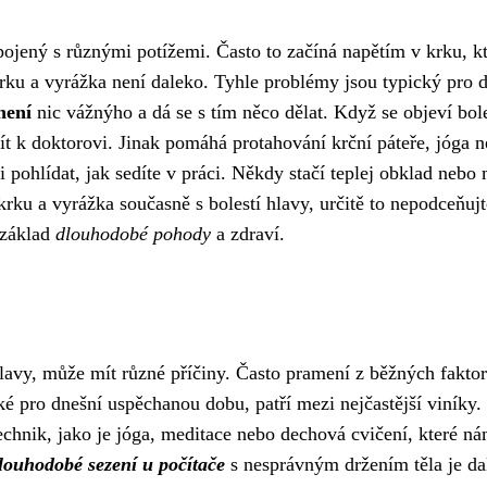
pojený s různými potížemi. Často to začíná napětím v krku, k
krku a vyrážka
není daleko. Tyhle problémy jsou typický pro 
není
nic vážnýho a dá se s tím něco dělat. Když se objeví bol
jít k doktorovi. Jinak pomáhá protahování krční páteře, jóga 
si pohlídat, jak sedíte v práci. Někdy stačí teplej obklad nebo
 krku a vyrážka současně s bolestí hlavy, určitě to nepodceňujt
e základ
dlouhodobé pohody
a zdraví.
hlavy, může mít různé příčiny. Často pramení z běžných faktor
ké pro dnešní uspěchanou dobu, patří mezi nejčastější viníky.
echnik, jako je jóga, meditace nebo dechová cvičení, které n
louhodobé sezení u počítače
s nesprávným držením těla je da