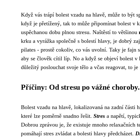
Když vás trápí bolest vzadu na hlavě, může to být s
když je přetížený, tak to může připomínat
bolest v 
uspěchanou dobu plnou stresu. Naštěstí to většinou
krku a vyrážka společně s bolestí hlavy, je dobrý za
pilates - prostě cokoliv, co vás uvolní. Taky je fajn 
aby se člověk cítil líp. No a když se objeví bolest v
důležitý poslouchat svoje tělo a včas reagovat, to j
Příčiny: Od stresu po vážné choroby.
Bolest vzadu na hlavě, lokalizovaná na zadní části 
které lze poměrně snadno řešit.
Stres
a napětí, typic
Dobrou zprávou je, že existuje mnoho relaxačních t
pomáhají stres zvládat a bolesti hlavy předcházet.
D