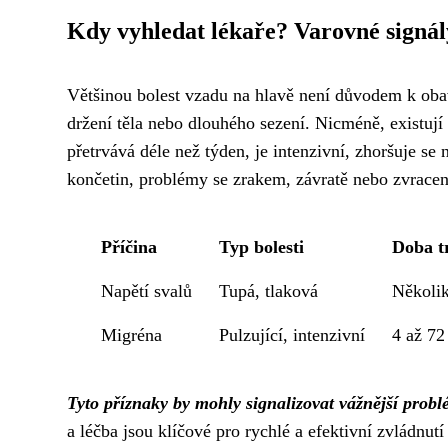
Kdy vyhledat lékaře? Varovné signál
Většinou bolest vzadu na hlavě není důvodem k obav
držení těla nebo dlouhého sezení. Nicméně, existují
přetrvává déle než týden, je intenzivní, zhoršuje se 
končetin, problémy se zrakem, závratě nebo zvracení,
Příčina
Typ bolesti
Doba t
Napětí svalů
Tupá, tlaková
Několik
Migréna
Pulzující, intenzivní
4 až 72
Tyto příznaky by mohly signalizovat vážnější probl
a léčba jsou klíčové pro rychlé a efektivní zvládnut