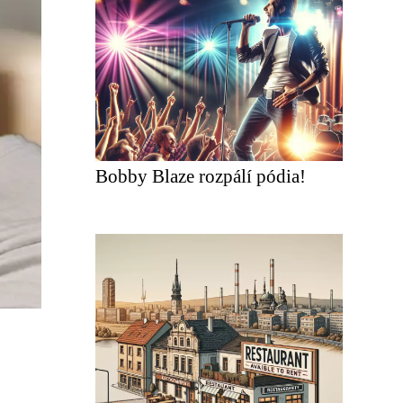
Bobby Blaze rozpálí pódia!