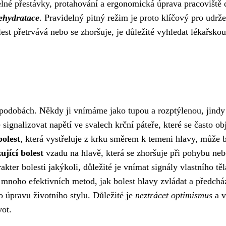
elné přestávky, protahování a ergonomická úprava pracoviště 
ehydratace
. Pravidelný pitný režim je proto klíčový pro udrže
lest přetrvává nebo se zhoršuje, je důležité vyhledat lékařskou
podobách. Někdy ji vnímáme jako tupou a rozptýlenou, jindy
ignalizovat napětí ve svalech krční páteře, které se často ob
bolest
, která vystřeluje z krku směrem k temeni hlavy, může 
ující bolest
vzadu na hlavě, která se zhoršuje při pohybu ne
er bolesti jakýkoli, důležité je vnímat signály vlastního těl
mnoho efektivních metod, jak bolest hlavy zvládat a předcház
bo úpravu životního stylu. Důležité je
neztrácet optimismus
a v
vot.