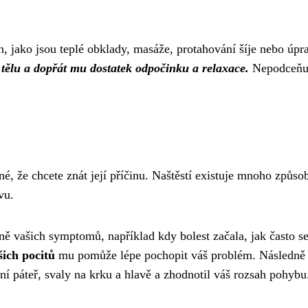
, jako jsou teplé obklady, masáže, protahování šíje nebo úpr
 tělu a dopřát mu dostatek odpočinku a relaxace.
Nepodceňu
né, že chcete znát její příčinu. Naštěstí existuje mnoho způso
vu.
ě vašich symptomů, například kdy bolest začala, jak často s
ich pocitů
mu pomůže lépe pochopit váš problém. Následně
ní páteř, svaly na krku a hlavě a zhodnotil váš rozsah pohybu