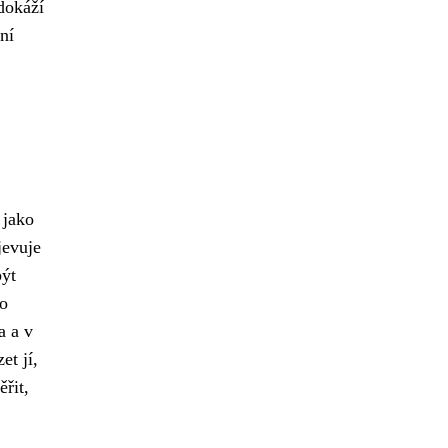
dokáží
ní
 jako
jevuje
být
bo
a a v
et jí,
ěřit,