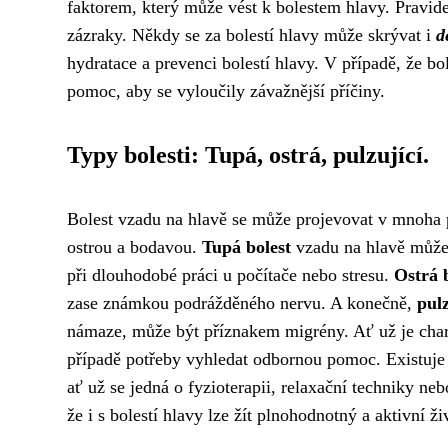
faktorem, který může vést k bolestem hlavy. Pravid
zázraky. Někdy se za bolestí hlavy může skrývat i
d
hydratace a prevenci bolestí hlavy. V případě, že bo
pomoc, aby se vyloučily závažnější příčiny.
Typy bolesti: Tupá, ostrá, pulzující.
Bolest vzadu na hlavě se může projevovat v mnoha 
ostrou a bodavou.
Tupá bolest
vzadu na hlavě může s
při dlouhodobé práci u počítače nebo stresu.
Ostrá 
zase známkou podrážděného nervu. A konečně,
pulz
námaze, může být příznakem migrény. Ať už je charakt
případě potřeby vyhledat odbornou pomoc. Existuje 
ať už se jedná o fyzioterapii, relaxační techniky ne
že i s bolestí hlavy lze žít plnohodnotný a aktivní ži