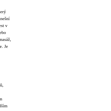
terý
dnešní
est v
nebo
 masáž,
e. Je
ů,
ám
lším