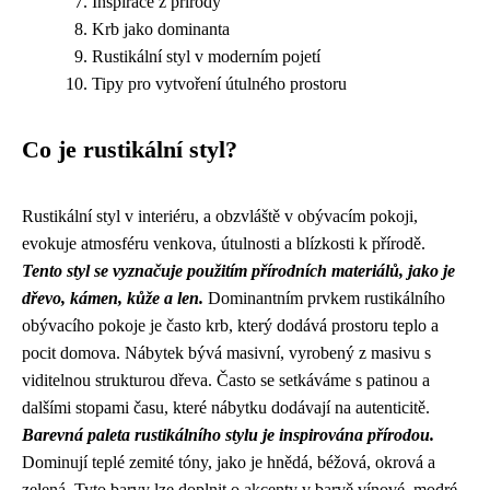
Inspirace z přírody
Krb jako dominanta
Rustikální styl v moderním pojetí
Tipy pro vytvoření útulného prostoru
Co je rustikální styl?
Rustikální styl v interiéru, a obzvláště v obývacím pokoji,
evokuje atmosféru venkova, útulnosti a blízkosti k přírodě.
Tento styl se vyznačuje použitím přírodních materiálů, jako je
dřevo, kámen, kůže a len.
Dominantním prvkem rustikálního
obývacího pokoje je často krb, který dodává prostoru teplo a
pocit domova. Nábytek bývá masivní, vyrobený z masivu s
viditelnou strukturou dřeva. Často se setkáváme s patinou a
dalšími stopami času, které nábytku dodávají na autenticitě.
Barevná paleta rustikálního stylu je inspirována přírodou.
Dominují teplé zemité tóny, jako je hnědá, béžová, okrová a
zelená. Tyto barvy lze doplnit o akcenty v barvě vínové, modré