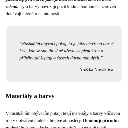
zelená.
Tyto barvy navozují pocit klidu a harmonie a zároveň
dodávají interiéru na útulnosti.
Rustikální obývací pokoj, to je jako otevřená náruč
lesa, kde se snoubí vůně dřeva s teplem krbu a
příběhy zdí šeptají o časech dávno minulých.
Anežka Nováková
Materiály a barvy
V rustikálním obývacím pokoji hrají materiály a barvy klíčovou
roli v dotváření útulné a hřejivé atmosféry.
Dominují přírodní
materiály
, které vdechují prostoru duši a navozují pocit