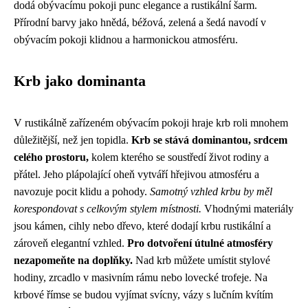
dodá obývacímu pokoji punc elegance a rustikální šarm.
Přírodní barvy jako hnědá, béžová, zelená a šedá navodí v
obývacím pokoji klidnou a harmonickou atmosféru.
Krb jako dominanta
V rustikálně zařízeném obývacím pokoji hraje krb roli mnohem
důležitější, než jen topidla.
Krb se stává dominantou, srdcem
celého prostoru,
kolem kterého se soustředí život rodiny a
přátel. Jeho plápolající oheň vytváří hřejivou atmosféru a
navozuje pocit klidu a pohody.
Samotný vzhled krbu by měl
korespondovat s celkovým stylem místnosti.
Vhodnými materiály
jsou kámen, cihly nebo dřevo, které dodají krbu rustikální a
zároveň elegantní vzhled.
Pro dotvoření útulné atmosféry
nezapomeňte na doplňky.
Nad krb můžete umístit stylové
hodiny, zrcadlo v masivním rámu nebo lovecké trofeje. Na
krbové římse se budou vyjímat svícny, vázy s lučním kvítím