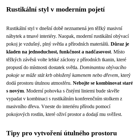
Rustikální styl v moderním pojetí
Rustikální styl v dnešní době neznamená jen těžký masivní
nábytek a tmavé interiéry. Naopak, moderní rustikální obývací
pokoj je vzdušný, plný světla a přírodních materiálů.
Důraz je
kladen na jednoduchost, funkčnost a nadčasovost
. Místo
těžkých závěsů volte lehké záclony z přírodních tkanin, které
propustí do místnosti dostatek světla.
Dominantou obývacího
pokoje se může stát krb obložený kamenem nebo dřevem
, který
dodá prostoru útulnou atmosféru.
Nebojte se kombinovat staré
s novým
. Moderní pohovka s čistými liniemi bude skvěle
vypadat v kombinaci s rustikálním konferenčním stolkem z
masivního dřeva. Vneste do interiéru přírodu pomocí
pokojových rostlin, které oživí prostor a dodají mu svěžest.
Tipy pro vytvoření útulného prostoru