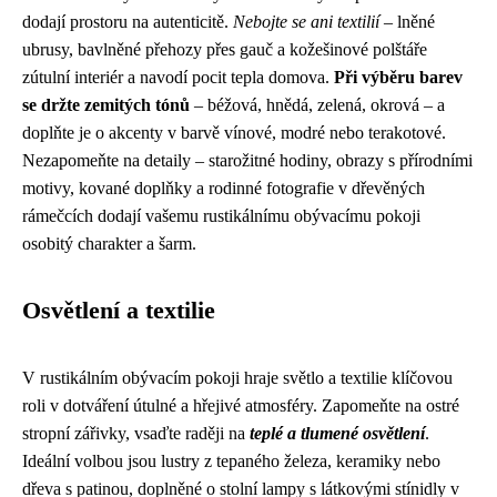
dodají prostoru na autenticitě.
Nebojte se ani textilií
– lněné
ubrusy, bavlněné přehozy přes gauč a kožešinové polštáře
zútulní interiér a navodí pocit tepla domova.
Při výběru barev
se držte zemitých tónů
– béžová, hnědá, zelená, okrová – a
doplňte je o akcenty v barvě vínové, modré nebo terakotové.
Nezapomeňte na detaily – starožitné hodiny, obrazy s přírodními
motivy, kované doplňky a rodinné fotografie v dřevěných
rámečcích dodají vašemu rustikálnímu obývacímu pokoji
osobitý charakter a šarm.
Osvětlení a textilie
V rustikálním obývacím pokoji hraje světlo a textilie klíčovou
roli v dotváření útulné a hřejivé atmosféry. Zapomeňte na ostré
stropní zářivky, vsaďte raději na
teplé a tlumené osvětlení
.
Ideální volbou jsou lustry z tepaného železa, keramiky nebo
dřeva s patinou, doplněné o stolní lampy s látkovými stínidly v