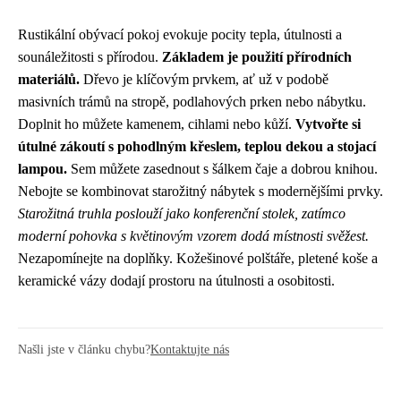
Rustikální obývací pokoj evokuje pocity tepla, útulnosti a
sounáležitosti s přírodou.
Základem je použití přírodních
materiálů.
Dřevo je klíčovým prvkem, ať už v podobě
masivních trámů na stropě, podlahových prken nebo nábytku.
Doplnit ho můžete kamenem, cihlami nebo kůží.
Vytvořte si
útulné zákoutí s pohodlným křeslem, teplou dekou a stojací
lampou.
Sem můžete zasednout s šálkem čaje a dobrou knihou.
Nebojte se kombinovat starožitný nábytek s modernějšími prvky.
Starožitná truhla poslouží jako konferenční stolek, zatímco
moderní pohovka s květinovým vzorem dodá místnosti svěžest.
Nezapomínejte na doplňky. Kožešinové polštáře, pletené koše a
keramické vázy dodají prostoru na útulnosti a osobitosti.
Našli jste v článku chybu?
Kontaktujte nás