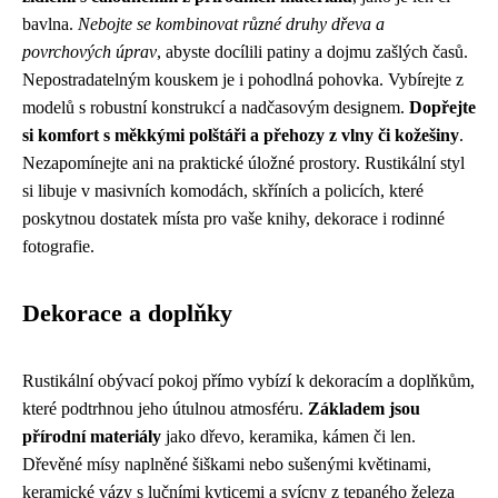
bavlna.
Nebojte se kombinovat různé druhy dřeva a
povrchových úprav
, abyste docílili patiny a dojmu zašlých časů.
Nepostradatelným kouskem je i pohodlná pohovka. Vybírejte z
modelů s robustní konstrukcí a nadčasovým designem.
Dopřejte
si komfort s měkkými polštáři a přehozy z vlny či kožešiny
.
Nezapomínejte ani na praktické úložné prostory. Rustikální styl
si libuje v masivních komodách, skříních a policích, které
poskytnou dostatek místa pro vaše knihy, dekorace i rodinné
fotografie.
Dekorace a doplňky
Rustikální obývací pokoj přímo vybízí k dekoracím a doplňkům,
které podtrhnou jeho útulnou atmosféru.
Základem jsou
přírodní materiály
jako dřevo, keramika, kámen či len.
Dřevěné mísy naplněné šiškami nebo sušenými květinami,
keramické vázy s lučními kyticemi a svícny z tepaného železa