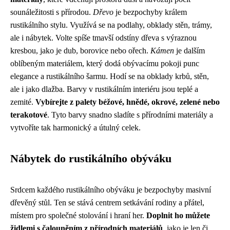
sounáležitosti s přírodou.
Dřevo
je bezpochyby králem
rustikálního stylu. Využívá se na podlahy, obklady stěn, trámy,
ale i nábytek. Volte spíše tmavší odstíny dřeva s výraznou
kresbou, jako je dub, borovice nebo ořech.
Kámen
je dalším
oblíbeným materiálem, který dodá obývacímu pokoji punc
elegance a rustikálního šarmu. Hodí se na obklady krbů, stěn,
ale i jako dlažba. Barvy v rustikálním interiéru jsou teplé a
zemité.
Vybírejte z palety béžové, hnědé, okrové, zelené nebo
terakotové
. Tyto barvy snadno sladíte s přírodními materiály a
vytvoříte tak harmonický a útulný celek.
Nábytek do rustikálního obýváku
Srdcem každého rustikálního obýváku je bezpochyby masivní
dřevěný stůl. Ten se stává centrem setkávání rodiny a přátel,
místem pro společné stolování i hraní her.
Doplnit ho můžete
židlemi s čalouněním z přírodních materiálů
, jako je len či