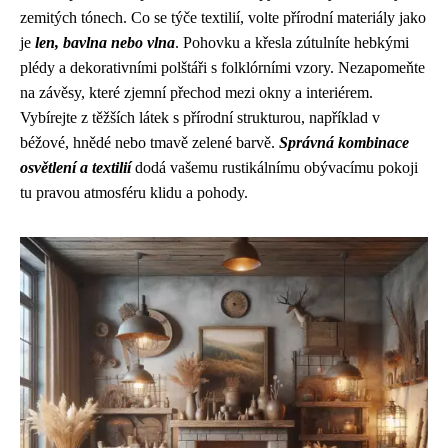
zemitých tónech. Co se týče textilií, volte přírodní materiály jako
je
len, bavlna nebo vlna
. Pohovku a křesla zútulníte hebkými
plédy a dekorativními polštáři s folklórními vzory. Nezapomeňte
na závěsy, které zjemní přechod mezi okny a interiérem.
Vybírejte z těžších látek s přírodní strukturou, například v
béžové, hnědé nebo tmavě zelené barvě.
Správná kombinace
osvětlení a textilií
dodá vašemu rustikálnímu obývacímu pokoji
tu pravou atmosféru klidu a pohody.