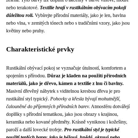
nebo terakotové.
Textilie hrají v rustikálním obývacím pokoji
důležitou roli.
Vybírejte přírodní materiály, jako je len, bavlna
nebo vlna, v zemitých tónech nebo s tradičními vzory, jako jsou
květiny nebo pruhy.
Charakteristické prvky
Rustikální obývací pokoj se vyznačuje útulností, komfortem a
spojením s přírodou.
Důraz je kladen na použití přírodních
materiálů, jako je dřevo, kámen a textilie z lnu či bavlny.
Masivní dřevěný nábytek s viditelnou kresbou dřeva je pro
rustikální styl typický.
Pohovky a křesla bývají mohutnější,
čalouněné do příjemných přírodních barev.
Atmosféru dotvářejí
doplňky s přírodní tematikou, jako jsou obrazy s krajinou,
keramika nebo kované předměty. Krásně vyniknou i kožešiny,
paroží a další lovecké trofeje.
Pro rustikální styl je typické
použití teplých barev, jako je béžová, hnědá, okrová nebo